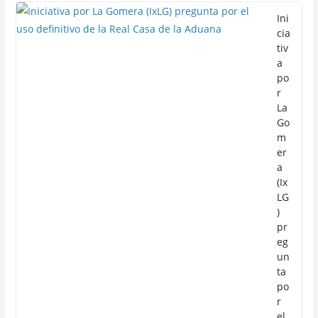
Ini
cia
tiv
a
po
r
La
Go
m
er
a
(Ix
LG
)
pr
eg
un
ta
po
r
el