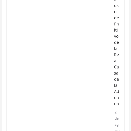
us
o
de
fin
iti
vo
de
la
Re
al
Ca
sa
de
la
Ad
ua
na
2
de
ag
ost