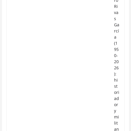
ro
Ri
va
s
Ga
rcí
a
(1
95
0-
20
26
):
hi
st
ori
ad
or
y
mi
lit
an