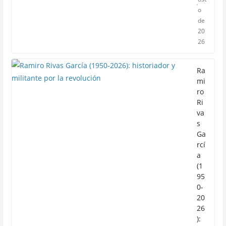
o
de
20
26
Ra
mi
ro
Ri
va
s
Ga
rcí
a
(1
95
0-
20
26
):