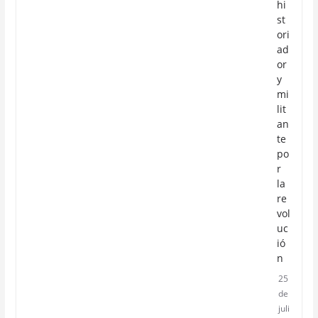
hi
st
ori
ad
or
y
mi
lit
an
te
po
r
la
re
vol
uc
ió
n
25
de
juli