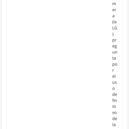
m
er
a
(Ix
LG
)
pr
eg
un
ta
po
r
el
us
o
de
fin
iti
vo
de
la