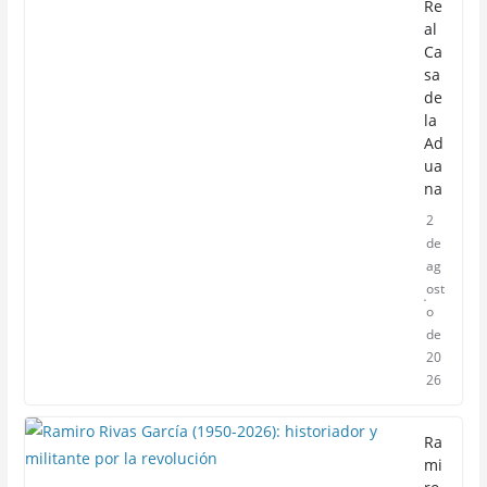
Re
al
Ca
sa
de
la
Ad
ua
na
2
de
ag
ost
o
de
20
26
Ra
mi