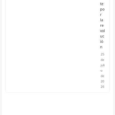
te
po
r
la
re
vol
uc
ió
n
25
de
juli
o
de
20
26