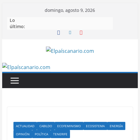
Saltar
domingo, agosto 9, 2026
al
Lo
contenido
último:
ACTUALIDAD
CABILDO
ECOFEMINISMO
ECOSISTEMA
ENERGÍA
OPINIÓN
POLÍTICA
TENERIFE