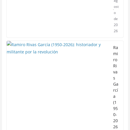
ag
ost
o
de
20
26
Ra
mi
ro
Ri
va
s
Ga
rcí
a
(1
95
0-
20
26