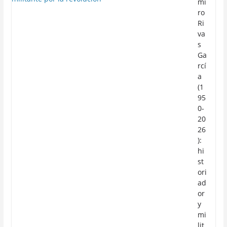
mi
ro
Ri
va
s
Ga
rcí
a
(1
95
0-
20
26
):
hi
st
ori
ad
or
y
mi
lit