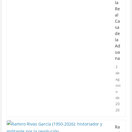
la
Re
al
Ca
sa
de
la
Ad
ua
na
2
de
ag
ost
o
de
20
26
Ra