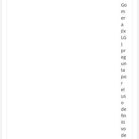
Go
m
er
a
(Ix
LG
)
pr
eg
un
ta
po
r
el
us
o
de
fin
iti
vo
de