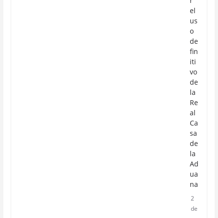
r
el
us
o
de
fin
iti
vo
de
la
Re
al
Ca
sa
de
la
Ad
ua
na
2
de