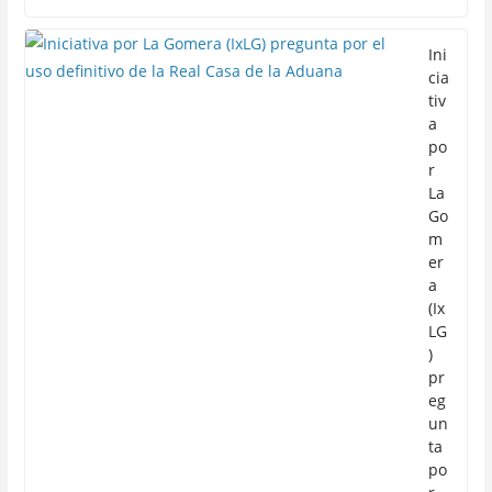
Ini
cia
tiv
a
po
r
La
Go
m
er
a
(Ix
LG
)
pr
eg
un
ta
po