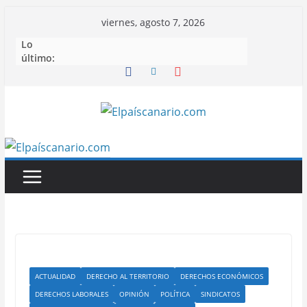
Saltar
viernes, agosto 7, 2026
al
Lo
contenido
último:
ACTUALIDAD
DERECHO AL TERRITORIO
DERECHOS ECONÓMICOS
DERECHOS LABORALES
OPINIÓN
POLÍTICA
SINDICATOS