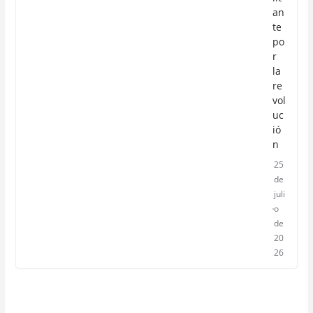
an
te
po
r
la
re
vol
uc
ió
n
25
de
juli
o
de
20
26