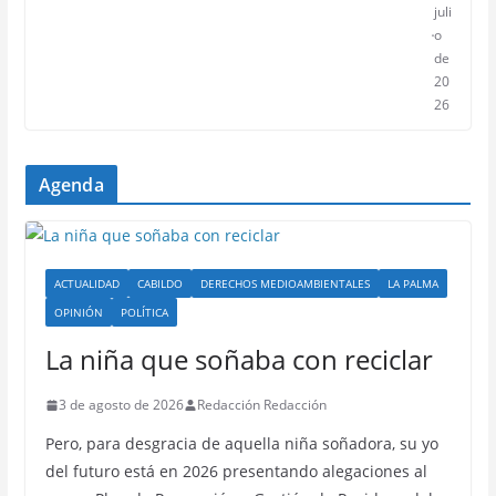
juli
o
de
20
26
Agenda
ACTUALIDAD
CABILDO
DERECHOS MEDIOAMBIENTALES
LA PALMA
OPINIÓN
POLÍTICA
La niña que soñaba con reciclar
3 de agosto de 2026
Redacción Redacción
Pero, para desgracia de aquella niña soñadora, su yo
del futuro está en 2026 presentando alegaciones al