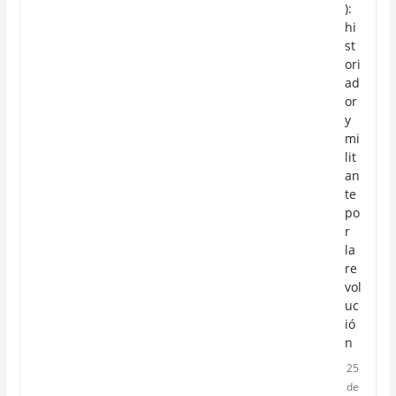
):
hi
st
ori
ad
or
y
mi
lit
an
te
po
r
la
re
vol
uc
ió
n
25
de