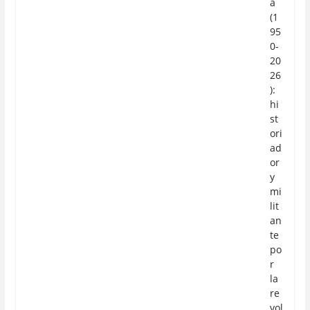
a
(1
95
0-
20
26
):
hi
st
ori
ad
or
y
mi
lit
an
te
po
r
la
re
vol