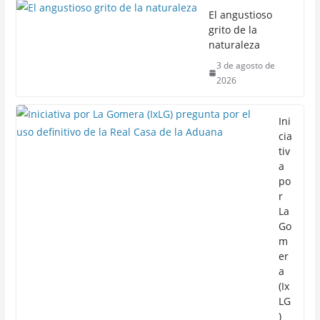
El angustioso
grito de la
naturaleza
3 de agosto de
2026
Ini
cia
tiv
a
po
r
La
Go
m
er
a
(Ix
LG
)