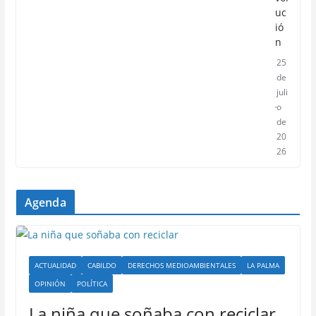
uc
ió
n
25
de
juli
o
de
20
26
Agenda
ACTUALIDAD
CABILDO
DERECHOS MEDIOAMBIENTALES
LA PALMA
OPINIÓN
POLÍTICA
La niña que soñaba con reciclar