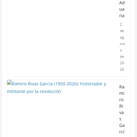
Ad
ua
na
2
de
ag
ost
o
de
20
26
Ra
mi
ro
Ri
va
s
Ga
rcí