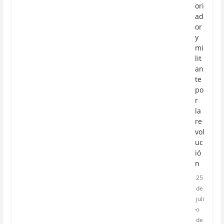
ori
ad
or
y
mi
lit
an
te
po
r
la
re
vol
uc
ió
n
25
de
juli
o
de