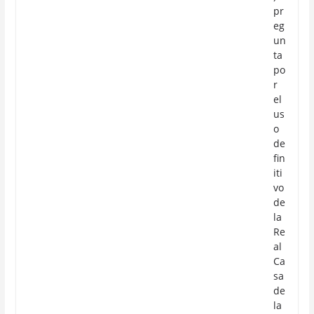
pr
eg
un
ta
po
r
el
us
o
de
fin
iti
vo
de
la
Re
al
Ca
sa
de
la