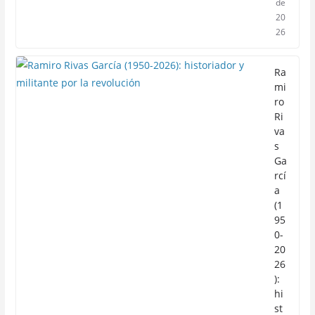
de
20
26
Ra
mi
ro
Ri
va
s
Ga
rcí
a
(1
95
0-
20
26
):
hi
st