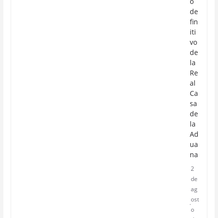
o
de
fin
iti
vo
de
la
Re
al
Ca
sa
de
la
Ad
ua
na
2
de
ag
ost
o