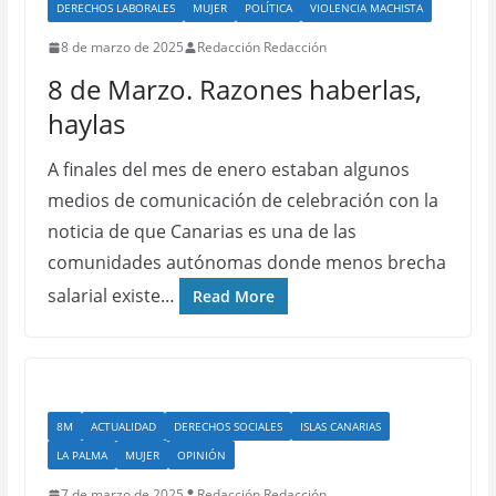
DERECHOS LABORALES
MUJER
POLÍTICA
VIOLENCIA MACHISTA
8 de marzo de 2025
Redacción Redacción
8 de Marzo. Razones haberlas,
haylas
A finales del mes de enero estaban algunos
medios de comunicación de celebración con la
noticia de que Canarias es una de las
comunidades autónomas donde menos brecha
salarial existe…
Read More
8M
ACTUALIDAD
DERECHOS SOCIALES
ISLAS CANARIAS
LA PALMA
MUJER
OPINIÓN
7 de marzo de 2025
Redacción Redacción