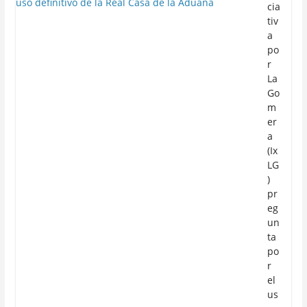
cia
tiv
a
po
r
La
Go
m
er
a
(Ix
LG
)
pr
eg
un
ta
po
r
el
us