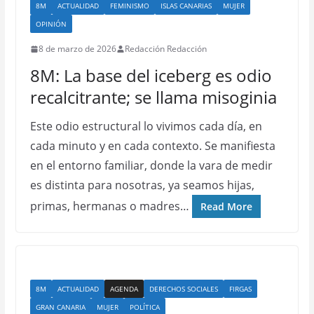
8M
ACTUALIDAD
FEMINISMO
ISLAS CANARIAS
MUJER
OPINIÓN
8 de marzo de 2026
Redacción Redacción
8M: La base del iceberg es odio
recalcitrante; se llama misoginia
Este odio estructural lo vivimos cada día, en
cada minuto y en cada contexto. Se manifiesta
en el entorno familiar, donde la vara de medir
es distinta para nosotras, ya seamos hijas,
primas, hermanas o madres…
Read More
8M
ACTUALIDAD
AGENDA
DERECHOS SOCIALES
FIRGAS
GRAN CANARIA
MUJER
POLÍTICA