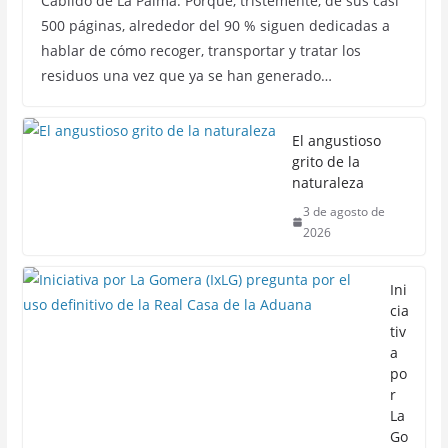
Cabildo de La Palma. Porque, tristemente, de sus casi
500 páginas, alrededor del 90 % siguen dedicadas a
hablar de cómo recoger, transportar y tratar los
residuos una vez que ya se han generado…
El angustioso
grito de la
naturaleza
3 de agosto de
2026
Ini
cia
tiv
a
po
r
La
Go