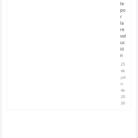
te
po
r
la
re
vol
uc
ió
n
25
de
juli
o
de
20
26