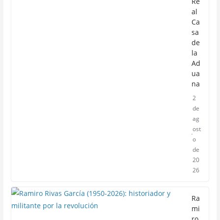
Re
al
Ca
sa
de
la
Ad
ua
na
2
de
ag
ost
o
de
20
26
Ra
mi
ro