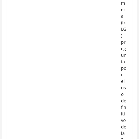
m
er
a
(Ix
LG
)
pr
eg
un
ta
po
r
el
us
o
de
fin
iti
vo
de
la