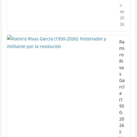
o
de
20
26
Ra
mi
ro
Ri
va
s
Ga
rcí
a
(1
95
0-
20
26
):