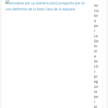
Ini
cia
tiv
a
po
r
La
Go
m
er
a
(Ix
LG
)
pr
eg
un
ta
po
r
el