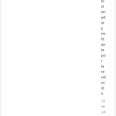
hi
st
ori
ad
or
y
mi
lit
an
te
po
r
la
re
vol
uc
ió
n
25
de
juli