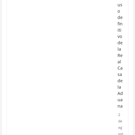
us
o
de
fin
iti
vo
de
la
Re
al
Ca
sa
de
la
Ad
ua
na
2
de
ag
ost