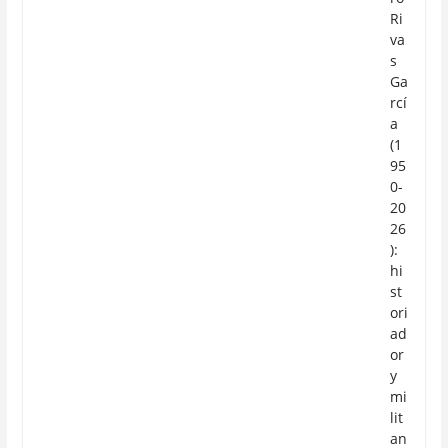
Ri
va
s
Ga
rcí
a
(1
95
0-
20
26
):
hi
st
ori
ad
or
y
mi
lit
an