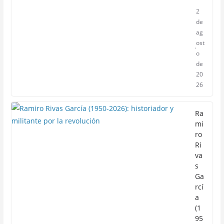
2
de
ag
ost
o
de
20
26
Ra
mi
ro
Ri
va
s
Ga
rcí
a
(1
95