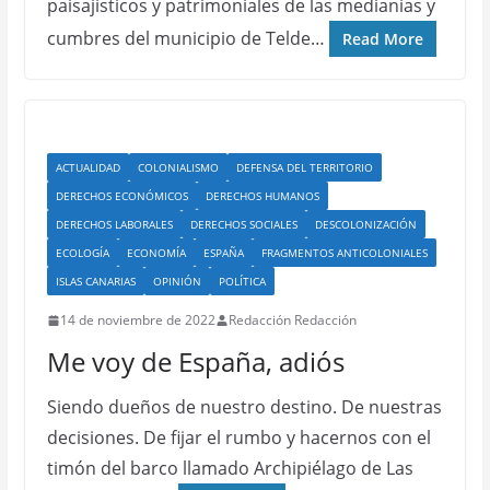
paisajísticos y patrimoniales de las medianías y
cumbres del municipio de Telde…
Read More
ACTUALIDAD
COLONIALISMO
DEFENSA DEL TERRITORIO
DERECHOS ECONÓMICOS
DERECHOS HUMANOS
DERECHOS LABORALES
DERECHOS SOCIALES
DESCOLONIZACIÓN
ECOLOGÍA
ECONOMÍA
ESPAÑA
FRAGMENTOS ANTICOLONIALES
ISLAS CANARIAS
OPINIÓN
POLÍTICA
14 de noviembre de 2022
Redacción Redacción
Me voy de España, adiós
Siendo dueños de nuestro destino. De nuestras
decisiones. De fijar el rumbo y hacernos con el
timón del barco llamado Archipiélago de Las