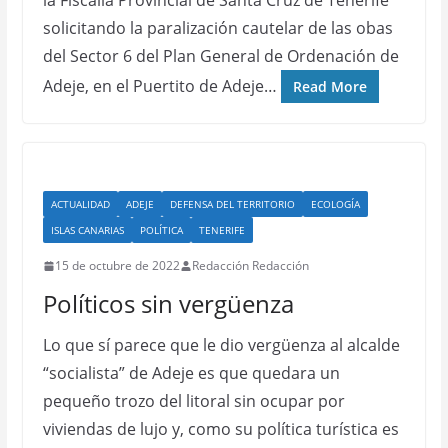
la Fiscalía Provincial de Santa Cruz de Tenerife
solicitando la paralización cautelar de las obas
del Sector 6 del Plan General de Ordenación de
Adeje, en el Puertito de Adeje…
Read More
ACTUALIDAD
ADEJE
DEFENSA DEL TERRITORIO
ECOLOGÍA
ISLAS CANARIAS
POLÍTICA
TENERIFE
15 de octubre de 2022
Redacción Redacción
Políticos sin vergüenza
Lo que sí parece que le dio vergüenza al alcalde
“socialista” de Adeje es que quedara un
pequeño trozo del litoral sin ocupar por
viviendas de lujo y, como su política turística es