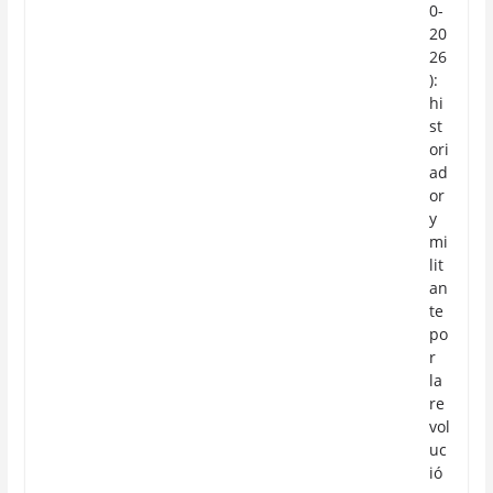
0-
20
26
):
hi
st
ori
ad
or
y
mi
lit
an
te
po
r
la
re
vol
uc
ió