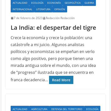
ACTUALIDAD
ECOLOGÍA
ECONOMÍA
GEOPOLÍTICA
GUERRA
INTERNACIONAL
LITERATURA
OPINIÓN
7 de febrero de 2023
Redacción Redacción
La India: el despertar del tigre
Crece la economía y crece la población: una
catástrofe a mi juicio. Algunos analistas
políticos y economistas se empeñan en verlo
como algo positivo, pero porque tienen una
mirada antigua sobre el mundo, con una idea
de “progreso” ilustrada que se encuentra en
franca decadencia…
Read More
ACTUALIDAD
AGRICULTURA
DEFENSA DEL TERRITORIO
ECOLOGÍA