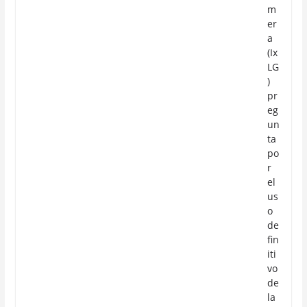
m
er
a
(Ix
LG
)
pr
eg
un
ta
po
r
el
us
o
de
fin
iti
vo
de
la