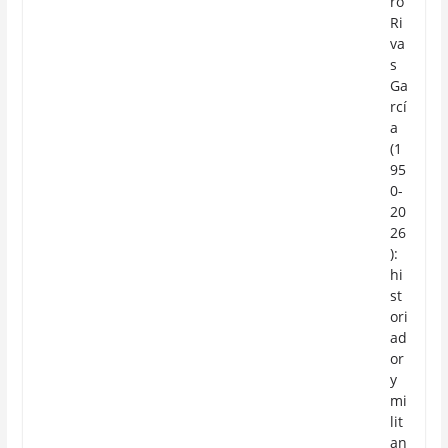
ro
Ri
va
s
Ga
rcí
a
(1
95
0-
20
26
):
hi
st
ori
ad
or
y
mi
lit
an