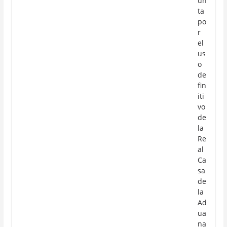
un
ta
po
r
el
us
o
de
fin
iti
vo
de
la
Re
al
Ca
sa
de
la
Ad
ua
na