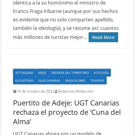
idéntica a la su homónimo el ministro de
Franco Fraga Iribarne (aunque por sus hechos
es evidente que no solo comparten apellido,
también la ideología), y se resume así: cuantos
más millones de turistas mejor…
Read More
ACTUALIDAD
ADEJE
DEFENSA DEL TERRITORIO
ECOLOGÍA
ECOSISTEMA
ISLAS CANARIAS
SINDICALISMO
TENERIFE
14 de octubre de 2022
Redacción Redacción
Puertito de Adeje: UGT Canarias
rechaza el proyecto de ‘Cuna del
Alma’
UGT Canarias aboga por un modelo de