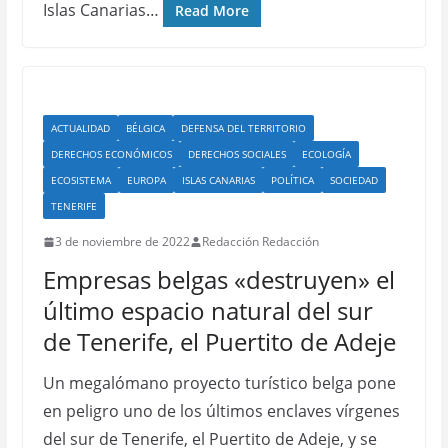
Islas Canarias…
Read More
ACTUALIDAD
BÉLGICA
DEFENSA DEL TERRITORIO
DERECHOS ECONÓMICOS
DERECHOS SOCIALES
ECOLOGÍA
ECOSISTEMA
EUROPA
ISLAS CANARIAS
POLÍTICA
SOCIEDAD
TENERIFE
3 de noviembre de 2022
Redacción Redacción
Empresas belgas «destruyen» el
último espacio natural del sur
de Tenerife, el Puertito de Adeje
Un megalómano proyecto turístico belga pone
en peligro uno de los últimos enclaves vírgenes
del sur de Tenerife, el Puertito de Adeje, y se