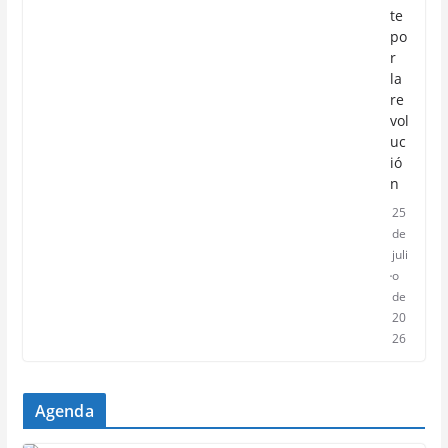
te
po
r
la
re
vol
uc
ió
n
25
de
juli
o
de
20
26
Agenda