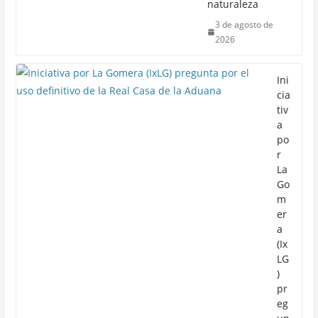
naturaleza
3 de agosto de
2026
Ini
cia
tiv
a
po
r
La
Go
m
er
a
(Ix
LG
)
pr
eg