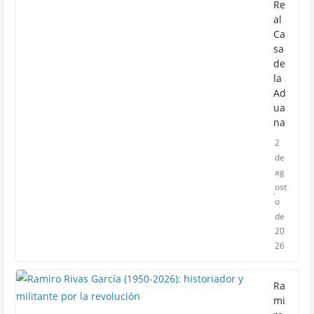
Re
al
Ca
sa
de
la
Ad
ua
na
2
de
ag
ost
o
de
20
26
Ra
mi