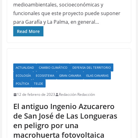
medioambientales, socioeconómicas y
funcionales que este proyecto puede suponer
para Garafía y La Palma, en general…
Read More
ACTUALIDAD
CAMBIO CLIMÁTICO
DEFENSA DEL TERRITORIO
ECOLOGÍA
ECOSISTEMA
GRAN CANARIA
ISLAS CANARIAS
POLÍTICA
TELDE
12 de febrero de 2023
Redacción Redacción
El antiguo Ingenio Azucarero
de San José de Las Longueras
en peligro por una
macrohuerta fotovoltaica