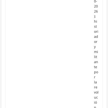
0-
20
26
):
hi
st
ori
ad
or
y
mi
lit
an
te
po
r
la
re
vol
uc
ió
n