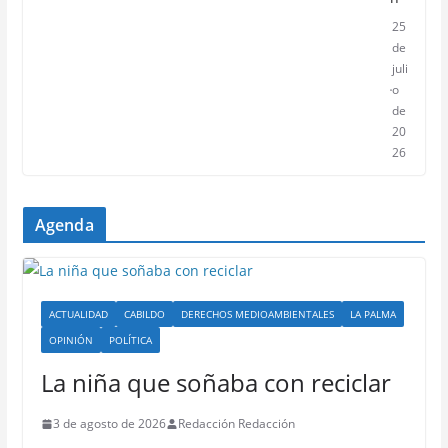
25
de
juli
o
de
20
26
Agenda
ACTUALIDAD
CABILDO
DERECHOS MEDIOAMBIENTALES
LA PALMA
OPINIÓN
POLÍTICA
La niña que soñaba con reciclar
3 de agosto de 2026
Redacción Redacción