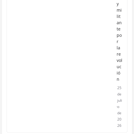
y
mi
lit
an
te
po
r
la
re
vol
uc
ió
n
25
de
juli
o
de
20
26