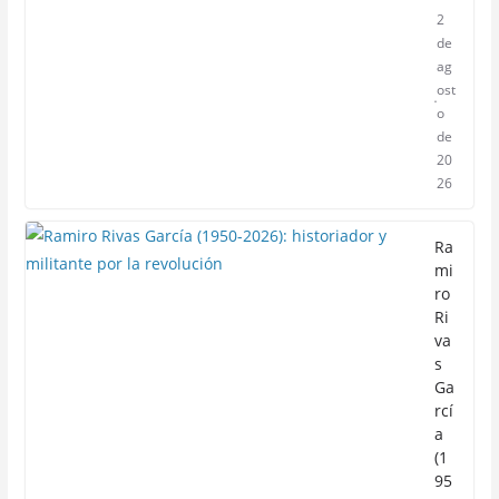
2
de
ag
ost
o
de
20
26
Ra
mi
ro
Ri
va
s
Ga
rcí
a
(1
95