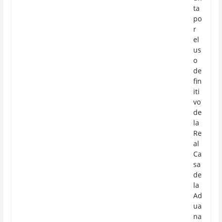
ta
po
r
el
us
o
de
fin
iti
vo
de
la
Re
al
Ca
sa
de
la
Ad
ua
na