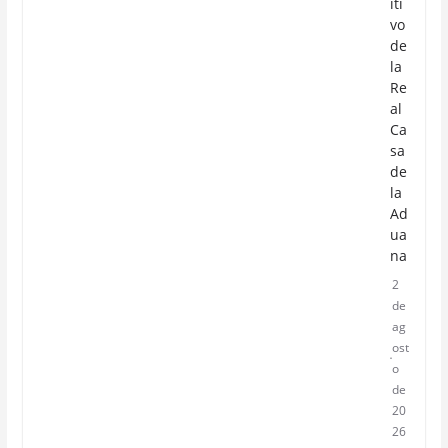
iti
vo
de
la
Re
al
Ca
sa
de
la
Ad
ua
na
2
de
ag
ost
o
de
20
26