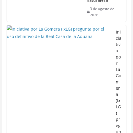
naturaleza
3 de agosto de
2026
Ini
cia
tiv
a
po
r
La
Go
m
er
a
(Ix
LG
)
pr
eg
un