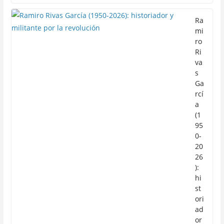
Ra
mi
ro
Ri
va
s
Ga
rcí
a
(1
95
0-
20
26
):
hi
st
ori
ad
or