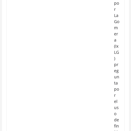
po
r
La
Go
m
er
a
(Ix
LG
)
pr
eg
un
ta
po
r
el
us
o
de
fin