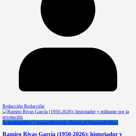
Redacción Redacción
Actualidad
Islas Canarias
Memoria Histórica
Obituario
Política
Ramiro Rivas García (1950-2026): historiador y