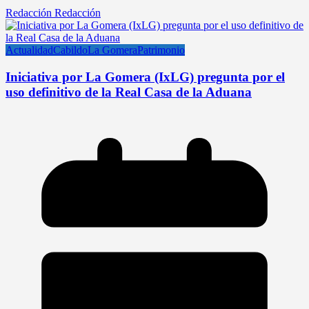
Redacción Redacción
Actualidad
Cabildo
La Gomera
Patrimonio
Iniciativa por La Gomera (IxLG) pregunta por el
uso definitivo de la Real Casa de la Aduana