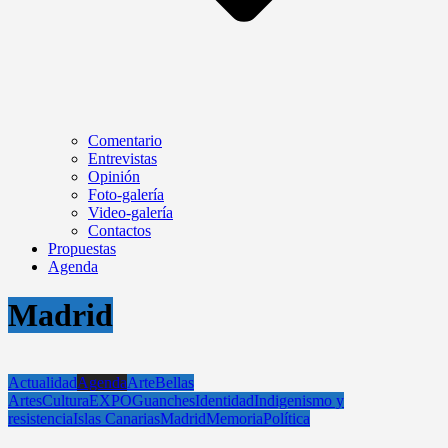
Comentario
Entrevistas
Opinión
Foto-galería
Video-galería
Contactos
Propuestas
Agenda
Madrid
Actualidad
Agenda
Arte
Bellas
Artes
Cultura
EXPO
Guanches
Identidad
Indigenismo y
resistencia
Islas Canarias
Madrid
Memoria
Política