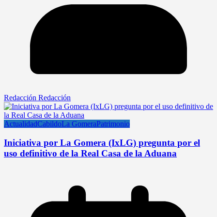
Redacción Redacción
Actualidad
Cabildo
La Gomera
Patrimonio
Iniciativa por La Gomera (IxLG) pregunta por el
uso definitivo de la Real Casa de la Aduana