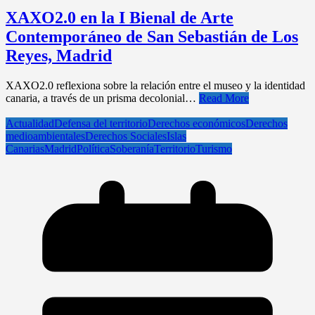
XAXO2.0 en la I Bienal de Arte
Contemporáneo de San Sebastián de Los
Reyes, Madrid
XAXO2.0 reflexiona sobre la relación entre el museo y la identidad
canaria, a través de un prisma decolonial…
Read More
Actualidad
Defensa del territorio
Derechos económicos
Derechos
medioambientales
Derechos Sociales
Islas
Canarias
Madrid
Política
Soberanía
Territorio
Turismo