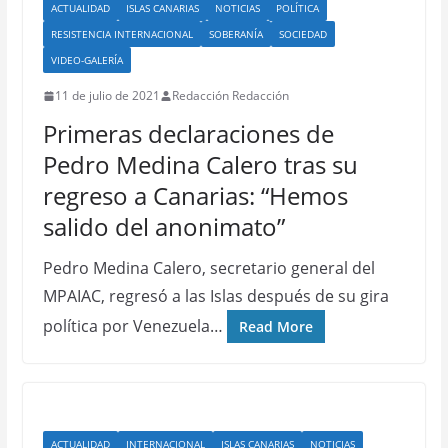
ACTUALIDAD
ISLAS CANARIAS
NOTICIAS
POLÍTICA
RESISTENCIA INTERNACIONAL
SOBERANÍA
SOCIEDAD
VIDEO-GALERÍA
11 de julio de 2021
Redacción Redacción
Primeras declaraciones de
Pedro Medina Calero tras su
regreso a Canarias: “Hemos
salido del anonimato”
Pedro Medina Calero, secretario general del
MPAIAC, regresó a las Islas después de su gira
política por Venezuela…
Read More
ACTUALIDAD
INTERNACIONAL
ISLAS CANARIAS
NOTICIAS