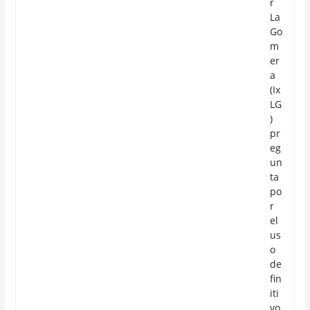
r
La
Go
m
er
a
(Ix
LG
)
pr
eg
un
ta
po
r
el
us
o
de
fin
iti
vo