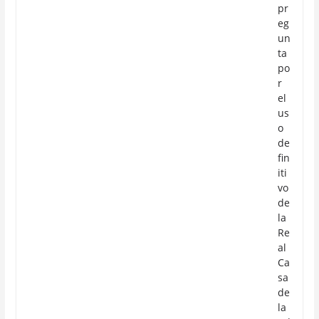
pr
eg
un
ta
po
r
el
us
o
de
fin
iti
vo
de
la
Re
al
Ca
sa
de
la