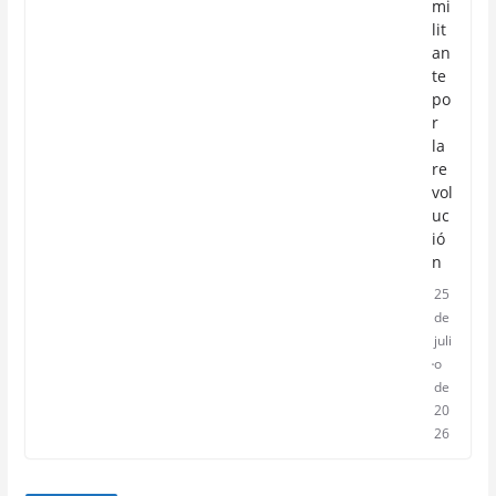
mi
lit
an
te
po
r
la
re
vol
uc
ió
n
25
de
juli
o
de
20
26