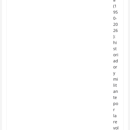
(1
95
0-
20
26
):
hi
st
ori
ad
or
y
mi
lit
an
te
po
r
la
re
vol