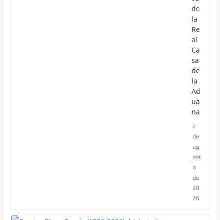
de
la
Re
al
Ca
sa
de
la
Ad
ua
na
2
de
ag
ost
o
de
20
26