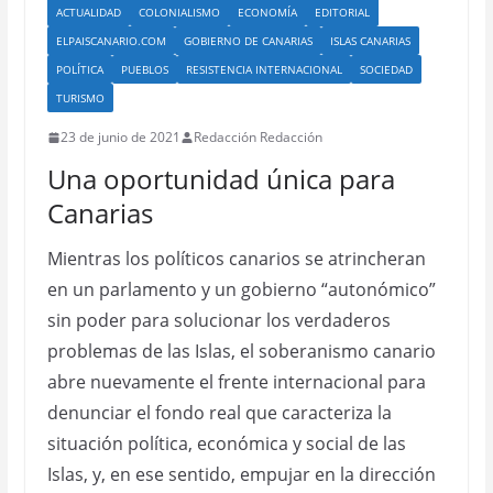
ACTUALIDAD
COLONIALISMO
ECONOMÍA
EDITORIAL
ELPAISCANARIO.COM
GOBIERNO DE CANARIAS
ISLAS CANARIAS
POLÍTICA
PUEBLOS
RESISTENCIA INTERNACIONAL
SOCIEDAD
TURISMO
23 de junio de 2021
Redacción Redacción
Una oportunidad única para
Canarias
Mientras los políticos canarios se atrincheran
en un parlamento y un gobierno “autonómico”
sin poder para solucionar los verdaderos
problemas de las Islas, el soberanismo canario
abre nuevamente el frente internacional para
denunciar el fondo real que caracteriza la
situación política, económica y social de las
Islas, y, en ese sentido, empujar en la dirección