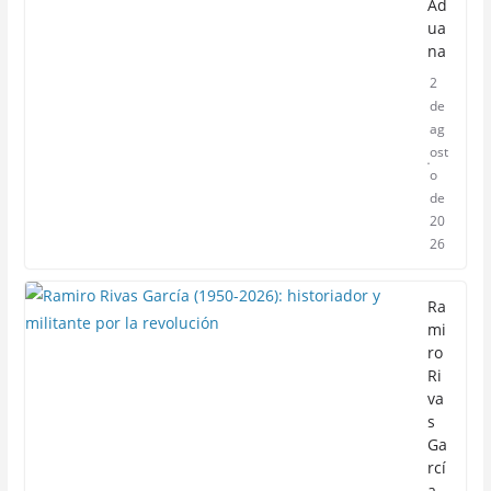
Ad
ua
na
2
de
ag
ost
o
de
20
26
Ra
mi
ro
Ri
va
s
Ga
rcí
a