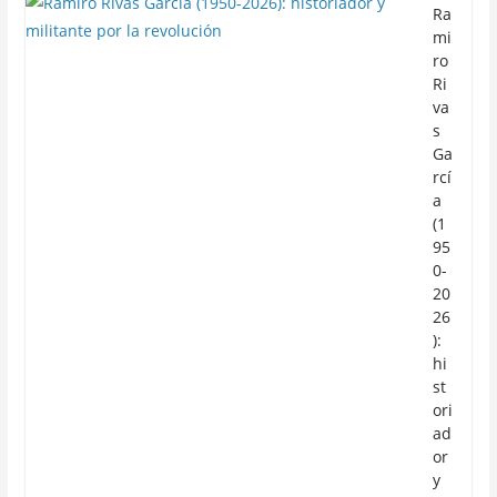
Ra
mi
ro
Ri
va
s
Ga
rcí
a
(1
95
0-
20
26
):
hi
st
ori
ad
or
y