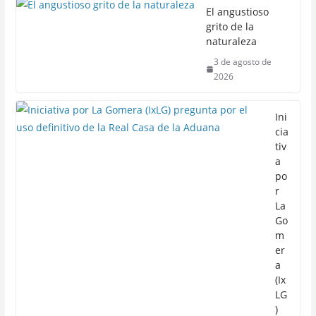
El angustioso
grito de la
naturaleza
3 de agosto de
2026
Ini
cia
tiv
a
po
r
La
Go
m
er
a
(Ix
LG
)