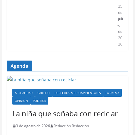
25
de
juli
o
de
20
26
Agenda
ACTUALIDAD
CABILDO
DERECHOS MEDIOAMBIENTALES
LA PALMA
OPINIÓN
POLÍTICA
La niña que soñaba con reciclar
3 de agosto de 2026
Redacción Redacción