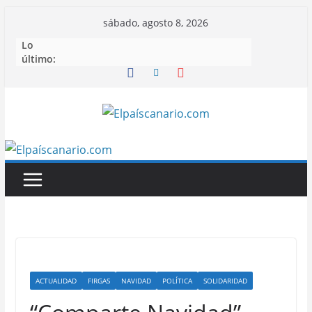
Saltar
sábado, agosto 8, 2026
al
Lo
contenido
último:
ACTUALIDAD
FIRGAS
NAVIDAD
POLÍTICA
SOLIDARIDAD