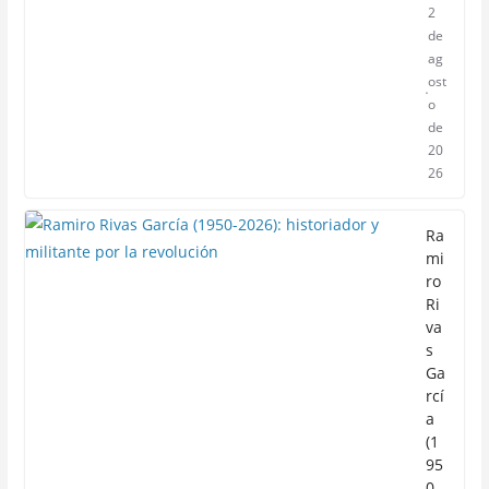
2
de
ag
ost
o
de
20
26
Ra
mi
ro
Ri
va
s
Ga
rcí
a
(1
95
0-