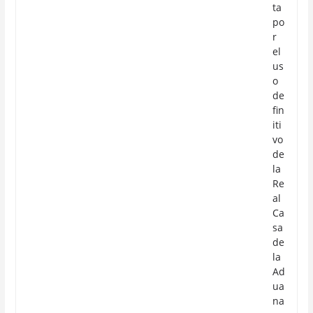
ta
po
r
el
us
o
de
fin
iti
vo
de
la
Re
al
Ca
sa
de
la
Ad
ua
na