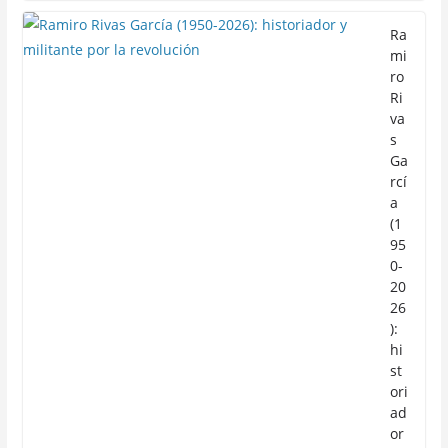
Ra
mi
ro
Ri
va
s
Ga
rcí
a
(1
95
0-
20
26
):
hi
st
ori
ad
or