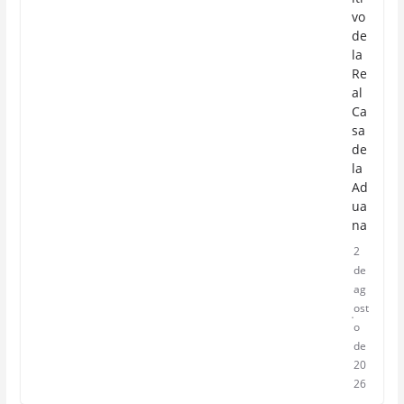
vo
de
la
Re
al
Ca
sa
de
la
Ad
ua
na
2
de
ag
ost
o
de
20
26