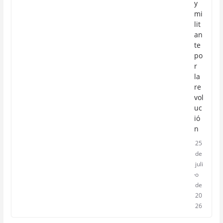
y
mi
lit
an
te
po
r
la
re
vol
uc
ió
n
25
de
juli
o
de
20
26