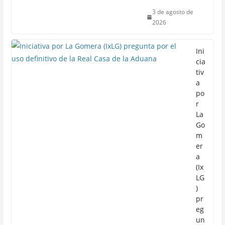
3 de agosto de
2026
Ini
cia
tiv
a
po
r
La
Go
m
er
a
(Ix
LG
)
pr
eg
un