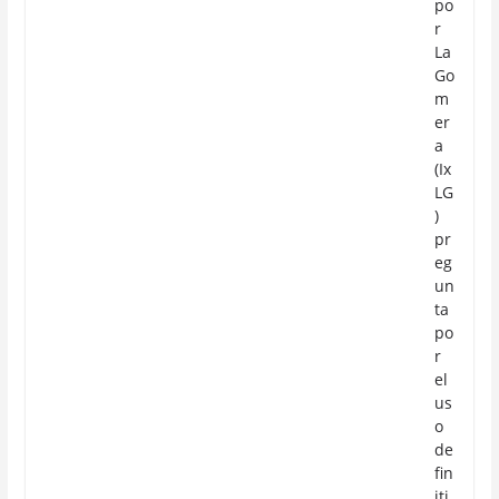
po
r
La
Go
m
er
a
(Ix
LG
)
pr
eg
un
ta
po
r
el
us
o
de
fin
iti