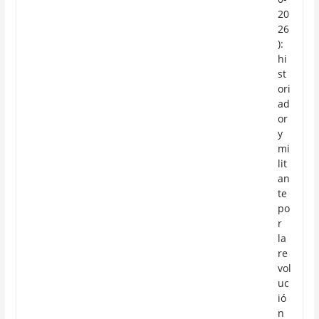
20
26
):
hi
st
ori
ad
or
y
mi
lit
an
te
po
r
la
re
vol
uc
ió
n