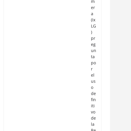
m
er
a
(Ix
LG
)
pr
eg
un
ta
po
r
el
us
o
de
fin
iti
vo
de
la
Re