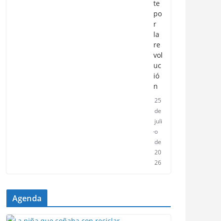
te
po
r
la
re
vol
uc
ió
n
25
de
juli
o
de
20
26
Agenda