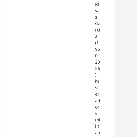
Ri
va
s
Ga
rcí
a
(1
95
0-
20
26
):
hi
st
ori
ad
or
y
mi
lit
an