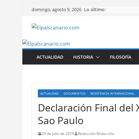
Saltar
Lo último:
domingo, agosto 9, 2026
al
contenido
ACTUALIDAD
HISTORIA
FILOSOFÍA
ACTUALIDAD
DOCUMENTOS
RESISTENCIA INTERNACIONAL
Declaración Final del
Sao Paulo
29 de julio de 2019
Redacción Redacción