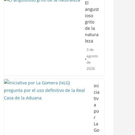
El
angust
ioso
grito
de la
natura
leza
3 de
agosto
de
2026
Ini
cia
tiv
a
po
r
La
Go