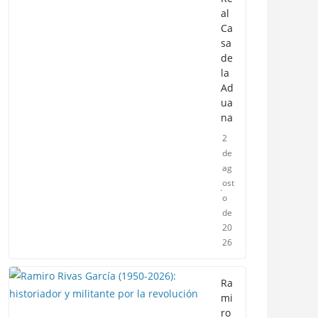
al
Ca
sa
de
la
Ad
ua
na
2
de
ag
ost
o
de
20
26
Ra
mi
ro