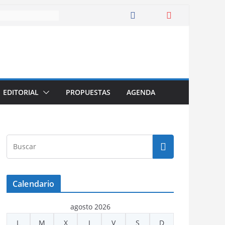
EDITORIAL
PROPUESTAS
AGENDA
Calendario
agosto 2026
L
M
X
J
V
S
D