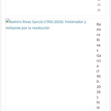
20
26
Ra
mi
ro
Ri
va
s
Ga
rcí
a
(1
95
0-
20
26
):
hi
st