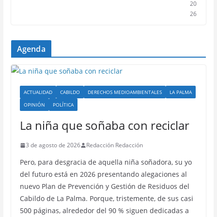
20
26
Agenda
ACTUALIDAD
CABILDO
DERECHOS MEDIOAMBIENTALES
LA PALMA
OPINIÓN
POLÍTICA
La niña que soñaba con reciclar
3 de agosto de 2026
Redacción Redacción
Pero, para desgracia de aquella niña soñadora, su yo
del futuro está en 2026 presentando alegaciones al
nuevo Plan de Prevención y Gestión de Residuos del
Cabildo de La Palma. Porque, tristemente, de sus casi
500 páginas, alrededor del 90 % siguen dedicadas a