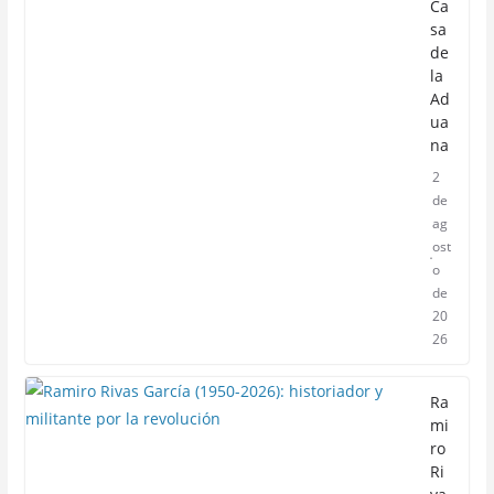
Ca
sa
de
la
Ad
ua
na
2
de
ag
ost
o
de
20
26
Ra
mi
ro
Ri