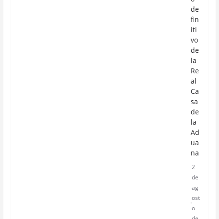
de
fin
iti
vo
de
la
Re
al
Ca
sa
de
la
Ad
ua
na
2
de
ag
ost
o
de