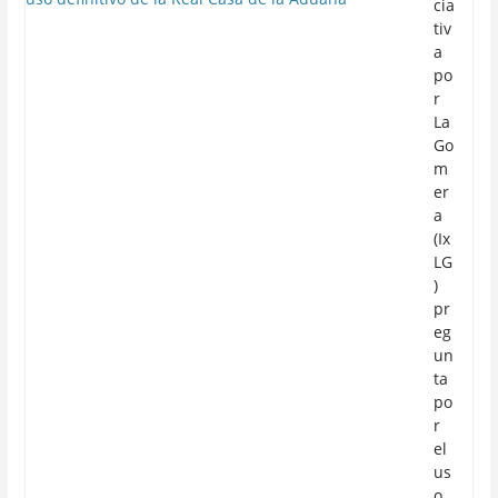
cia
tiv
a
po
r
La
Go
m
er
a
(Ix
LG
)
pr
eg
un
ta
po
r
el
us
o