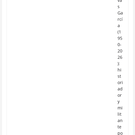
va
s
Ga
rcí
a
(1
95
0-
20
26
):
hi
st
ori
ad
or
y
mi
lit
an
te
po