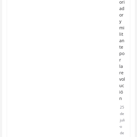
ori
ad
or
y
mi
lit
an
te
po
r
la
re
vol
uc
ió
n
25
de
juli
o
de