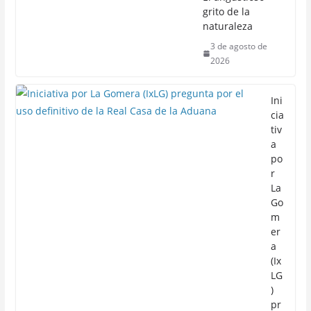
grito de la
naturaleza
3 de agosto de
2026
Ini
cia
tiv
a
po
r
La
Go
m
er
a
(Ix
LG
)
pr