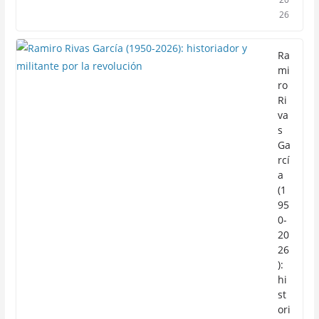
26
Ra
mi
ro
Ri
va
s
Ga
rcí
a
(1
95
0-
20
26
):
hi
st
ori