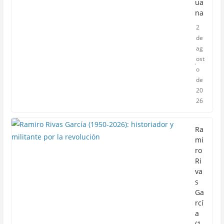
ua
na
2
de
ag
ost
o
de
20
26
Ra
mi
ro
Ri
va
s
Ga
rcí
a
(1