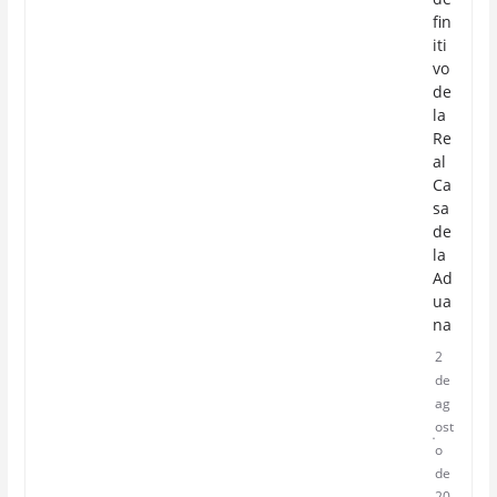
fin
iti
vo
de
la
Re
al
Ca
sa
de
la
Ad
ua
na
2
de
ag
ost
o
de
20