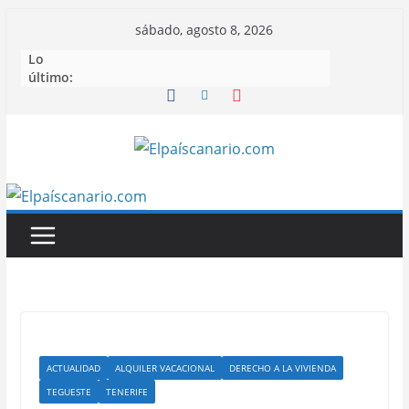
Saltar
sábado, agosto 8, 2026
al
Lo
contenido
último:
ACTUALIDAD
ALQUILER VACACIONAL
DERECHO A LA VIVIENDA
TEGUESTE
TENERIFE