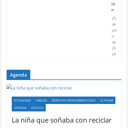
ió
n
25
de
juli
o
de
20
26
Agenda
ACTUALIDAD
CABILDO
DERECHOS MEDIOAMBIENTALES
LA PALMA
OPINIÓN
POLÍTICA
La niña que soñaba con reciclar