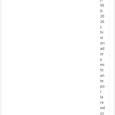
95
0-
20
26
):
hi
st
ori
ad
or
y
mi
lit
an
te
po
r
la
re
vol
uc