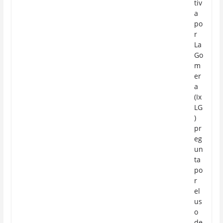
tiv
a
po
r
La
Go
m
er
a
(Ix
LG
)
pr
eg
un
ta
po
r
el
us
o
de