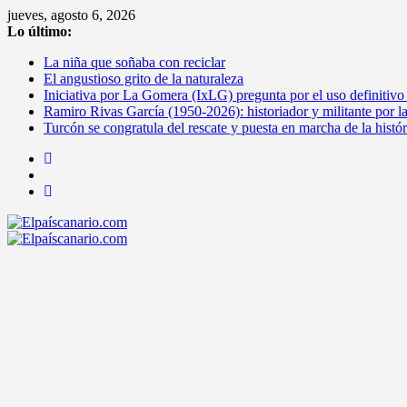
Saltar
jueves, agosto 6, 2026
al
Lo último:
contenido
La niña que soñaba con reciclar
El angustioso grito de la naturaleza
Iniciativa por La Gomera (IxLG) pregunta por el uso definitivo
Ramiro Rivas García (1950-2026): historiador y militante por l
Turcón se congratula del rescate y puesta en marcha de la histó