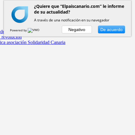
¿Quiere que “Elpaíscanario.com” le informe
de su actualidad?
A través de una notificación en su navegador
Negativo
De acuerdo
Powered by
 de la Real Casa de la Aduana
a revolución
rica asociación Solidaridad Canaria