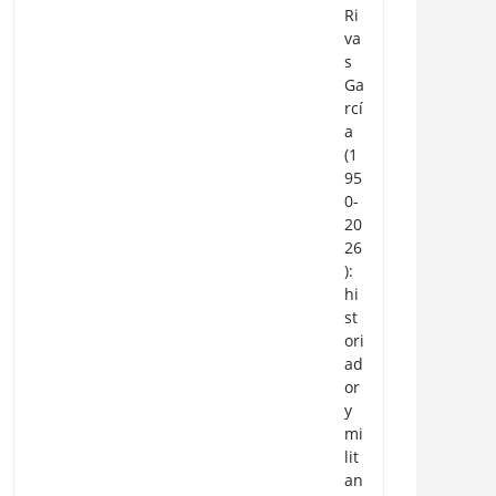
Ri
va
s
Ga
rcí
a
(1
95
0-
20
26
):
hi
st
ori
ad
or
y
mi
lit
an