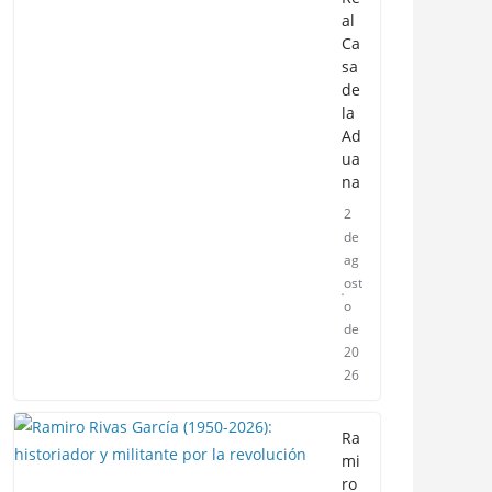
al
Ca
sa
de
la
Ad
ua
na
2
de
ag
ost
o
de
20
26
Ra
mi
ro