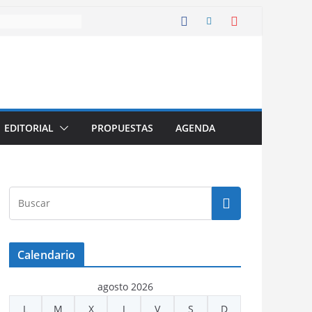
EDITORIAL
PROPUESTAS
AGENDA
Calendario
agosto 2026
L
M
X
J
V
S
D