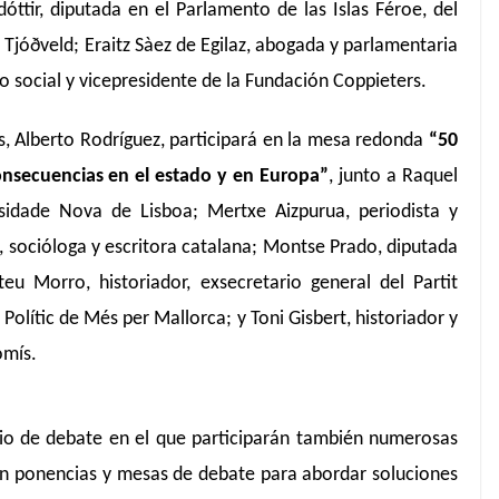
óttir, diputada en el Parlamento de las Islas Féroe, del
 Tjóðveld; Eraitz Sàez de Egilaz, abogada y parlamentaria
o social y vicepresidente de la Fundación Coppieters.
s, Alberto Rodríguez, participará en la mesa redonda
“50
onsecuencias en el estado y en Europa”
, junto a Raquel
rsidade Nova de Lisboa; Mertxe Aizpurua, periodista y
, socióloga y escritora catalana; Montse Prado, diputada
u Morro, historiador, exsecretario general del Partit
Polític de Més per Mallorca; y Toni Gisbert, historiador y
omís.
io de debate en el que participarán también numerosas
en ponencias y mesas de debate para abordar soluciones