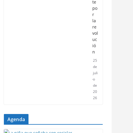
te
po
r
la
re
vol
uc
ió
n
25
de
juli
o
de
20
26
Agenda