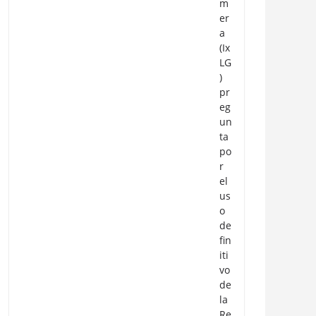
m
er
a
(Ix
LG
)
pr
eg
un
ta
po
r
el
us
o
de
fin
iti
vo
de
la
Re