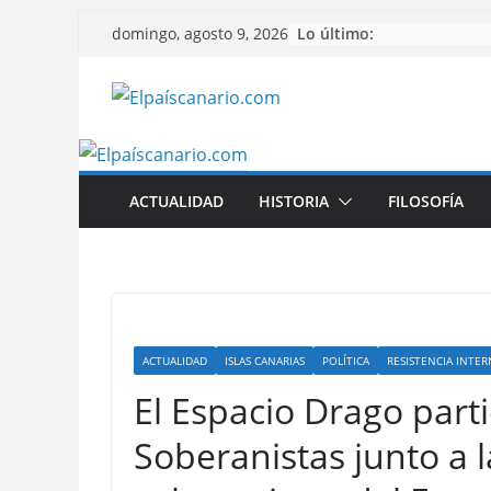
Saltar
Lo último:
domingo, agosto 9, 2026
al
contenido
ACTUALIDAD
HISTORIA
FILOSOFÍA
ACTUALIDAD
ISLAS CANARIAS
POLÍTICA
RESISTENCIA INTE
El Espacio Drago parti
Soberanistas junto a l