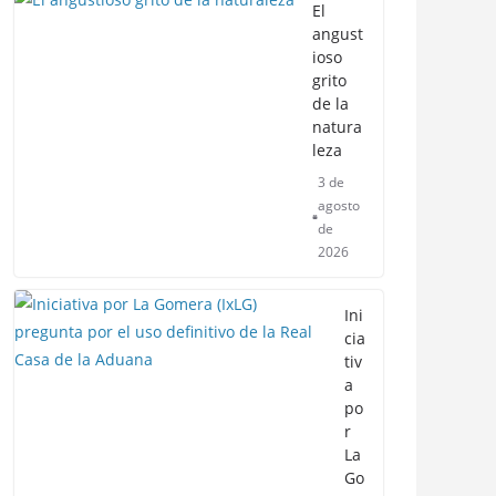
El
angust
ioso
grito
de la
natura
leza
3 de
agosto
de
2026
Ini
cia
tiv
a
po
r
La
Go