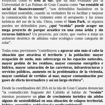
Proyectos como el
tren al sur
, que ha sido evaluado por la
Universidad de Las Palmas de Gran Canaria como
“no rentable ni
social ni financieramente”
, “son defendidos basándose en la
movilidad sostenible, cuando su verdadero fin es facilitar y mejorar
la comunicación de los visitantes entre el aeropuerto y las zonas
turísticas del sur de la isla. Otros, como el
Siam Park
, ni siquiera
pueden ser defendidos pues,
¿qué “ecoisla” puede acoger un
mega proyecto de parque acuático en una zona árida y sin
recursos hídricos?
Un proyecto, por cierto, que vuelve a tratar un
ambiente desértico de altísimo valor ecológico como categoría de
solar”.
Todas estas previsiones “contribuyen a
agravar aún más si cabe la
situación que atraviesa el territorio y la población: mayor
ocupación de suelo, más sobrecarga en los espacios naturales,
mayor gestión de los residuos, mayor consumo energético e
hídrico, mayor saturación de las carreteras, infraestructuras y
servicios públicos, aumento en la problemática de la vivienda,
mayor cantidad de vertidos al mar, mayor contaminación por
gases de efecto invernadero y así un largo etcétera”.
Desde la coordinadora del 20A en la isla de Gran Canaria denuncian
“la contradicción fragrante del Cabildo al hablar de
“ecoisla”
mientras promueve un
plan de crecimiento turístico sin atisbo
alguno de sostenibilidad en una situación de colapso territorial,
hídrico, energético, poblacional y medioambiental”.