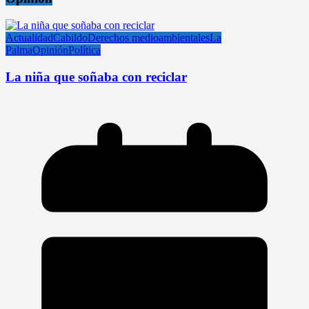
Actualidad
Cabildo
Derechos medioambientales
La
Palma
Opinión
Política
La niña que soñaba con reciclar