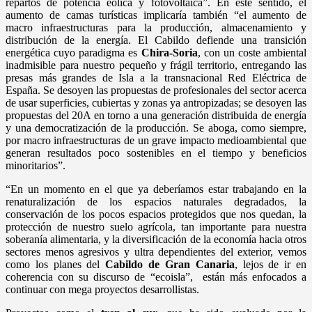
repartos de potencia eólica y fotovoltaica”. En este sentido, el
aumento de camas turísticas implicaría también “el aumento de
macro infraestructuras para la producción, almacenamiento y
distribución de la energía. El Cabildo defiende una transición
energética cuyo paradigma es
Chira-Soria
, con un coste ambiental
inadmisible para nuestro pequeño y frágil territorio, entregando las
presas más grandes de Isla a la transnacional Red Eléctrica de
España. Se desoyen las propuestas de profesionales del sector acerca
de usar superficies, cubiertas y zonas ya antropizadas; se desoyen las
propuestas del 20A en torno a una generación distribuida de energía
y una democratización de la producción. Se aboga, como siempre,
por macro infraestructuras de un grave impacto medioambiental que
generan resultados poco sostenibles en el tiempo y beneficios
minoritarios”.
“En un momento en el que ya deberíamos estar trabajando en la
renaturalización de los espacios naturales degradados, la
conservación de los pocos espacios protegidos que nos quedan, la
protección de nuestro suelo agrícola, tan importante para nuestra
soberanía alimentaria, y la diversificación de la economía hacia otros
sectores menos agresivos y ultra dependientes del exterior, vemos
como los planes del
Cabildo de Gran Canaria
, lejos de ir en
coherencia con su discurso de “ecoisla”, están más enfocados a
continuar con mega proyectos desarrollistas.