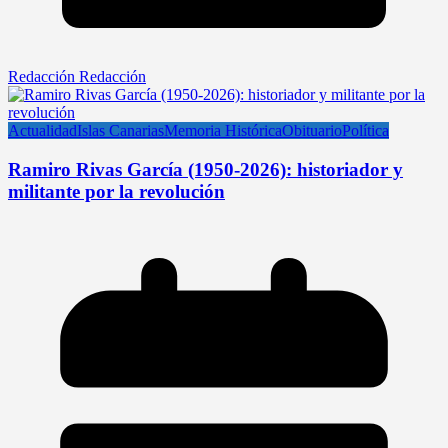
Redacción Redacción
Actualidad
Islas Canarias
Memoria Histórica
Obituario
Política
Ramiro Rivas García (1950-2026): historiador y
militante por la revolución