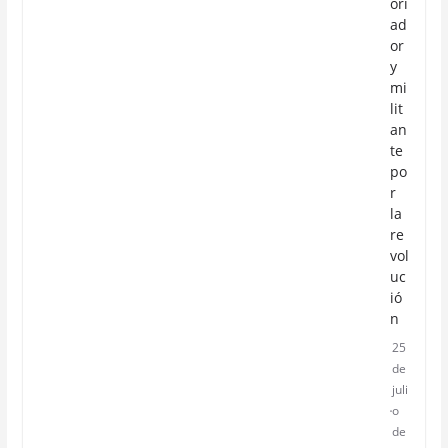
ori
ad
or
y
mi
lit
an
te
po
r
la
re
vol
uc
ió
n
25
de
juli
o
de