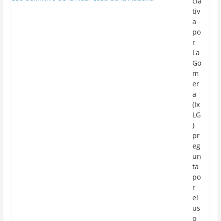
cia
tiv
a
po
r
La
Go
m
er
a
(Ix
LG
)
pr
eg
un
ta
po
r
el
us
o