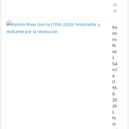
20
26
Ra
mi
ro
Ri
va
s
Ga
rcí
a
(1
95
0-
20
26
):
hi
st