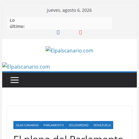
Saltar
jueves, agosto 6, 2026
al
Lo
contenido
último:
ISLAS CANARIAS
PARLAMENTO
SOLIDARIDAD
VENEZUELA