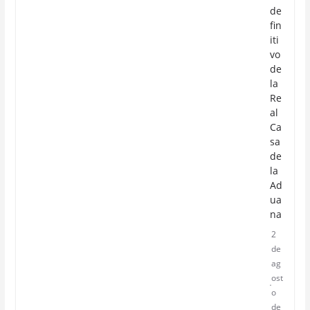
de
fin
iti
vo
de
la
Re
al
Ca
sa
de
la
Ad
ua
na
2
de
ag
ost
o
de