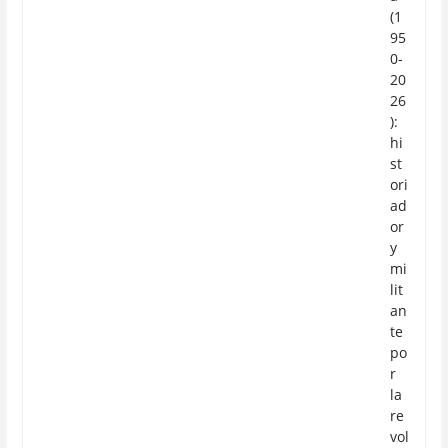
(1
95
0-
20
26
):
hi
st
ori
ad
or
y
mi
lit
an
te
po
r
la
re
vol