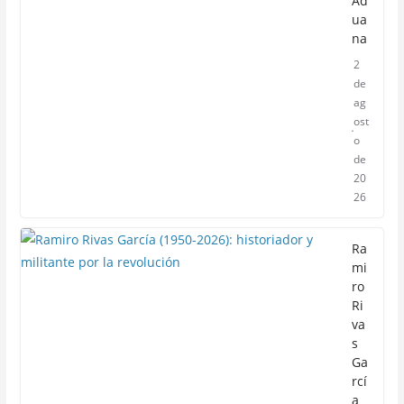
Ad
ua
na
2
de
ag
ost
o
de
20
26
Ra
mi
ro
Ri
va
s
Ga
rcí
a