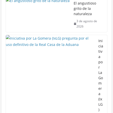
El angustioso
grito de la
naturaleza
3 de agosto de
2026
Ini
cia
tiv
a
po
r
La
Go
m
er
a
(Ix
LG
)