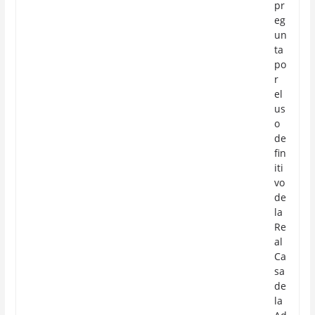
pr
eg
un
ta
po
r
el
us
o
de
fin
iti
vo
de
la
Re
al
Ca
sa
de
la