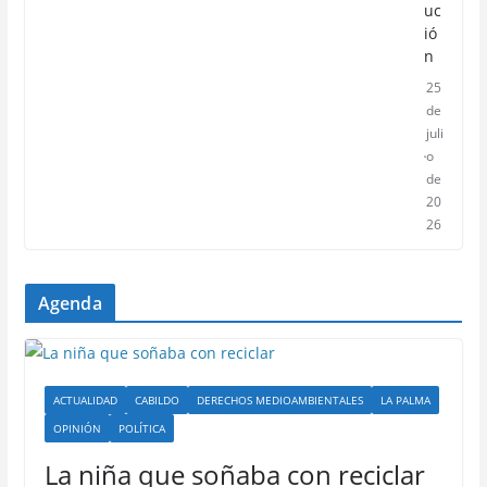
uc
ió
n
25
de
juli
o
de
20
26
Agenda
ACTUALIDAD
CABILDO
DERECHOS MEDIOAMBIENTALES
LA PALMA
OPINIÓN
POLÍTICA
La niña que soñaba con reciclar