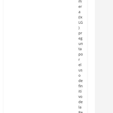
m
er
a
(Ix
LG
)
pr
eg
un
ta
po
r
el
us
o
de
fin
iti
vo
de
la
Re