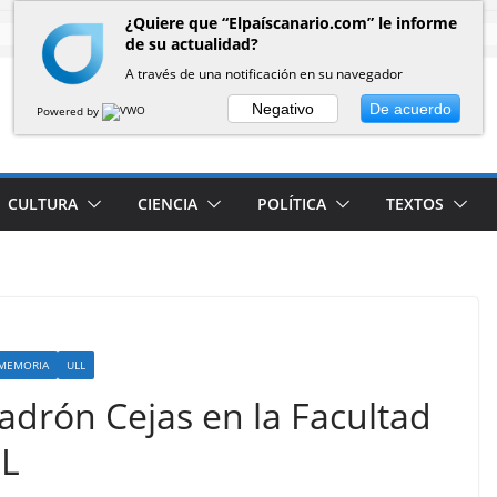
¿Quiere que “Elpaíscanario.com” le informe
de su actualidad?
A través de una notificación en su navegador
Negativo
De acuerdo
Powered by
CULTURA
CIENCIA
POLÍTICA
TEXTOS
MEMORIA
ULL
rón Cejas en la Facultad
LL