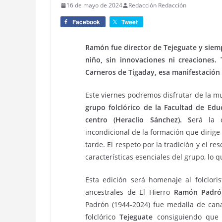
16 de mayo de 2024
Redacción Redacción
Facebook
Tweet
Ramón fue director de Tejeguate y siem
niño, sin innovaciones ni creaciones.
Carneros de Tigaday, esa manifestación
Este viernes podremos disfrutar de la m
grupo folclórico de la Facultad de Edu
centro (Heraclio Sánchez). S
erá la 
incondicional de la formación que dirig
tarde. El respeto por la tradición y el re
características esenciales del grupo, lo 
Esta edición será homenaje al folcloris
ancestrales de El Hierro
Ramón Padró
Padrón (1944-2024) fue medalla de cana
folclórico
Tejeguate
consiguiendo que s