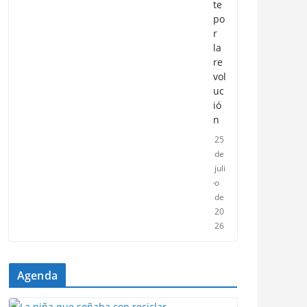
te
po
r
la
re
vol
uc
ió
n
25
de
juli
o
de
20
26
Agenda