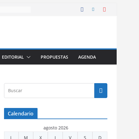
EDITORIAL
PROPUESTAS
AGENDA
Calendario
agosto 2026
L
M
X
J
V
S
D