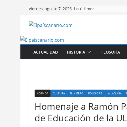
Saltar
Lo último:
viernes, agosto 7, 2026
al
contenido
ACTUALIDAD
HISTORIA
FILOSOFÍA
AGENDA
CULTURA
EL HIERRO
FOLKLORE
LA LAGUNA
Homenaje a Ramón Pad
de Educación de la U