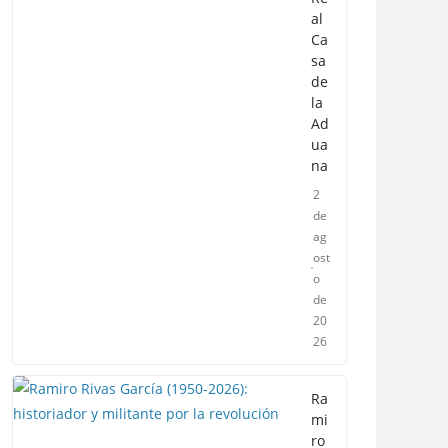
al
Ca
sa
de
la
Ad
ua
na
2
de
ag
ost
o
de
20
26
Ra
mi
ro