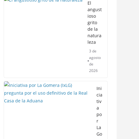
El
angust
ioso
grito
de la
natura
leza
3 de
agosto
de
2026
Ini
cia
tiv
a
po
r
La
Go