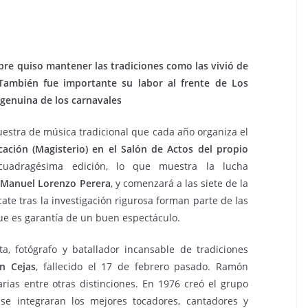
pre quiso mantener las tradiciones como las vivió de
 También fue importante su labor al frente de Los
 genuina de los carnavales
uestra de música tradicional que cada año organiza el
cación (Magisterio) en el Salón de Actos del propio
cuadragésima edición, lo que muestra la lucha
e
Manuel Lorenzo Perera
, y comenzará a las siete de la
scate tras la investigación rigurosa forman parte de las
que es garantía de un buen espectáculo.
ta, fotógrafo y batallador incansable de tradiciones
n Cejas
, fallecido el 17 de febrero pasado. Ramón
rias entre otras distinciones. En 1976 creó el grupo
e integraran los mejores tocadores, cantadores y