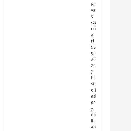
Ri
va
s
Ga
rcí
a
(1
95
0-
20
26
):
hi
st
ori
ad
or
y
mi
lit
an