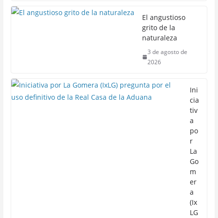
El angustioso
grito de la
naturaleza
3 de agosto de
2026
Ini
cia
tiv
a
po
r
La
Go
m
er
a
(Ix
LG