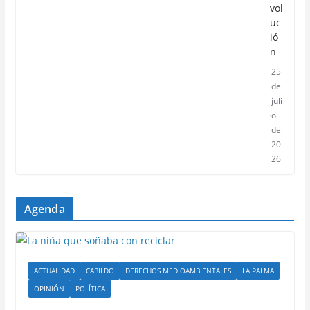
vol
uc
ió
n
25
de
juli
o
de
20
26
Agenda
ACTUALIDAD
CABILDO
DERECHOS MEDIOAMBIENTALES
LA PALMA
OPINIÓN
POLÍTICA