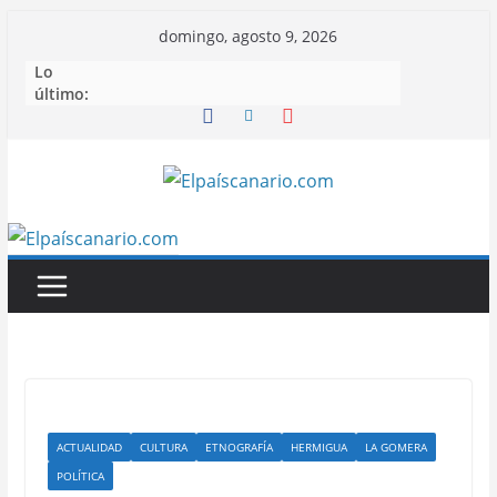
Saltar
domingo, agosto 9, 2026
al
Lo
contenido
último:
ACTUALIDAD
CULTURA
ETNOGRAFÍA
HERMIGUA
LA GOMERA
POLÍTICA