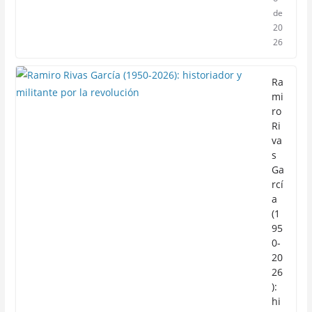
de
20
26
Ra
mi
ro
Ri
va
s
Ga
rcí
a
(1
95
0-
20
26
):
hi