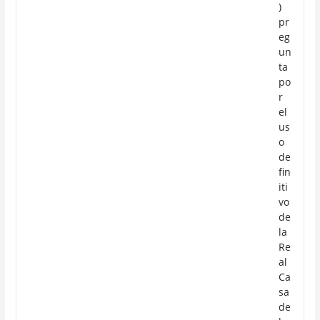
)
pr
eg
un
ta
po
r
el
us
o
de
fin
iti
vo
de
la
Re
al
Ca
sa
de