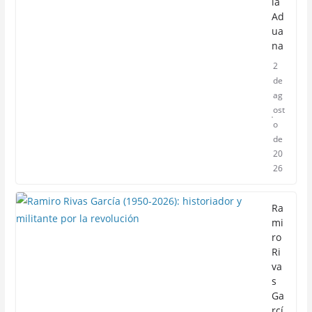
la
Ad
ua
na
2
de
ag
ost
o
de
20
26
Ra
mi
ro
Ri
va
s
Ga
rcí