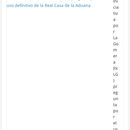
Ini
cia
tiv
a
po
r
La
Go
m
er
a
(Ix
LG
)
pr
eg
un
ta
po
r
el
us