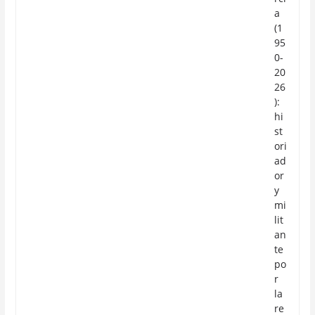
a
(1
95
0-
20
26
):
hi
st
ori
ad
or
y
mi
lit
an
te
po
r
la
re