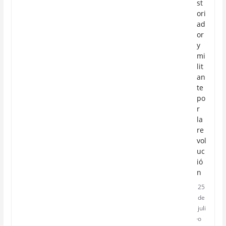
st
ori
ad
or
y
mi
lit
an
te
po
r
la
re
vol
uc
ió
n
25
de
juli
o