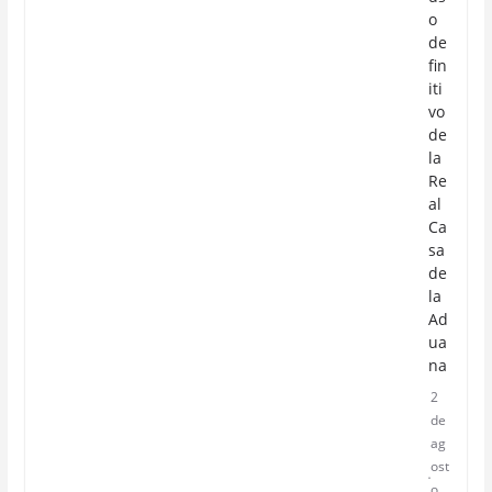
o
de
fin
iti
vo
de
la
Re
al
Ca
sa
de
la
Ad
ua
na
2
de
ag
ost
o