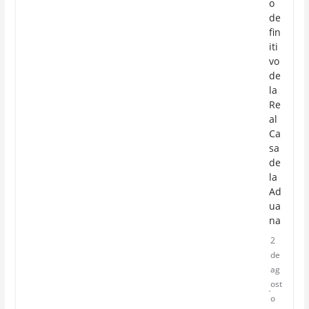
o
de
fin
iti
vo
de
la
Re
al
Ca
sa
de
la
Ad
ua
na
2
de
ag
ost
o