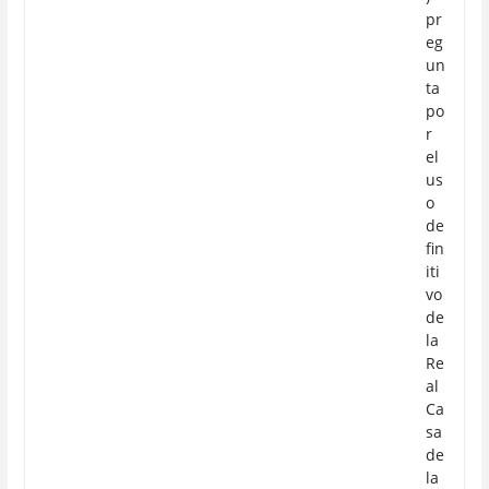
pr
eg
un
ta
po
r
el
us
o
de
fin
iti
vo
de
la
Re
al
Ca
sa
de
la