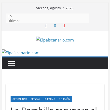
Saltar
viernes, agosto 7, 2026
al
Lo
contenido
último:
ACTUALIDAD
FIESTAS
LA PALMA
RELIGIÓN