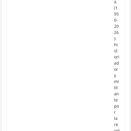
a
(1
95
0-
20
26
):
hi
st
ori
ad
or
y
mi
lit
an
te
po
r
la
re
vol