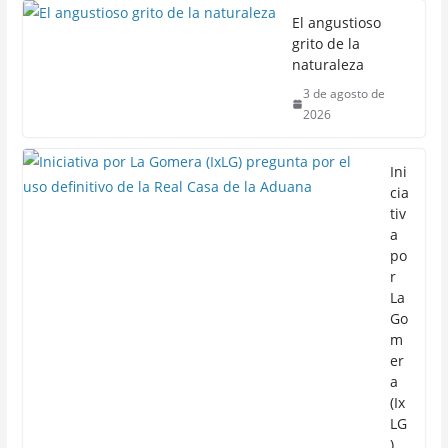
El angustioso
grito de la
naturaleza
3 de agosto de
2026
Ini
cia
tiv
a
po
r
La
Go
m
er
a
(Ix
LG
)