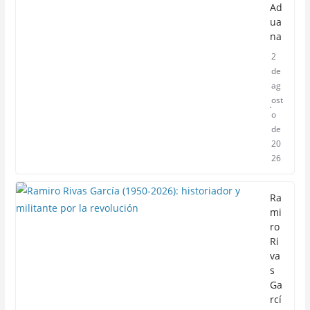
Ad
ua
na
2
de
ag
ost
o
de
20
26
Ra
mi
ro
Ri
va
s
Ga
rcí