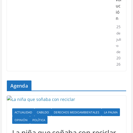
uc
ió
n
25
de
juli
o
de
20
26
Agenda
ACTUALIDAD
CABILDO
DERECHOS MEDIOAMBIENTALES
LA PALMA
OPINIÓN
POLÍTICA
La niña que soñaba con reciclar