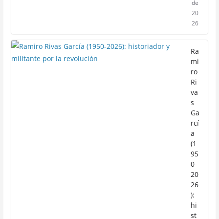
de
20
26
Ra
mi
ro
Ri
va
s
Ga
rcí
a
(1
95
0-
20
26
):
hi
st