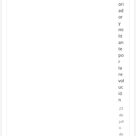
ori
ad
or
y
mi
lit
an
te
po
r
la
re
vol
uc
ió
n
25
de
juli
o
de