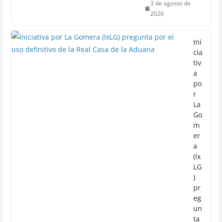
3 de agosto de
2026
Ini
cia
tiv
a
po
r
La
Go
m
er
a
(Ix
LG
)
pr
eg
un
ta