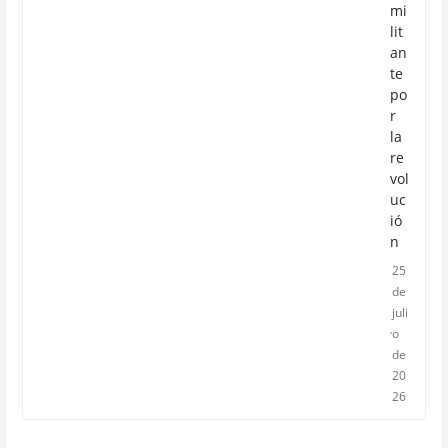
mi
lit
an
te
po
r
la
re
vol
uc
ió
n
25
de
juli
o
de
20
26