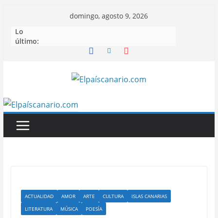
Saltar
domingo, agosto 9, 2026
al
Lo
contenido
último:
ACTUALIDAD
AMOR
ARTE
CULTURA
ISLAS CANARIAS
LITERATURA
MÚSICA
POESÍA