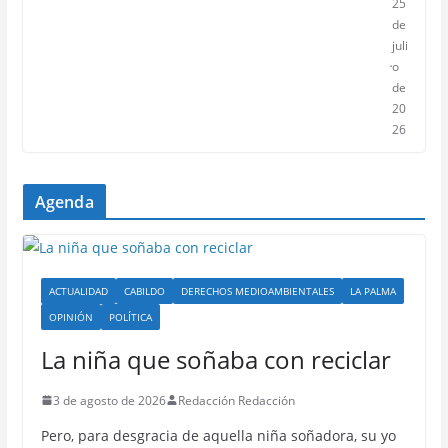
25
de
juli
o
de
20
26
Agenda
ACTUALIDAD
CABILDO
DERECHOS MEDIOAMBIENTALES
LA PALMA
OPINIÓN
POLÍTICA
La niña que soñaba con reciclar
3 de agosto de 2026
Redacción Redacción
Pero, para desgracia de aquella niña soñadora, su yo