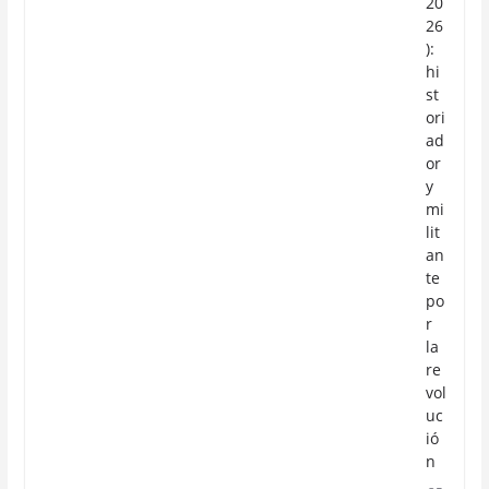
20
26
):
hi
st
ori
ad
or
y
mi
lit
an
te
po
r
la
re
vol
uc
ió
n