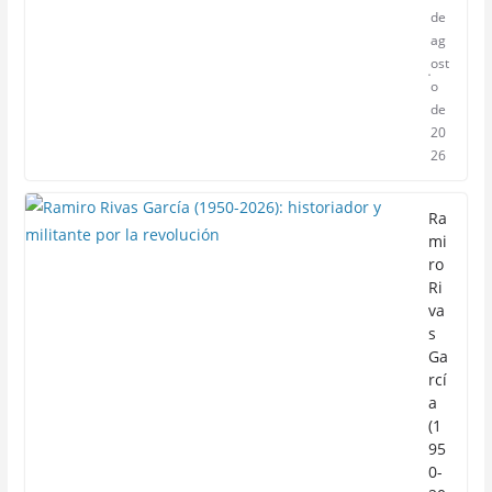
de
ag
ost
o
de
20
26
Ra
mi
ro
Ri
va
s
Ga
rcí
a
(1
95
0-