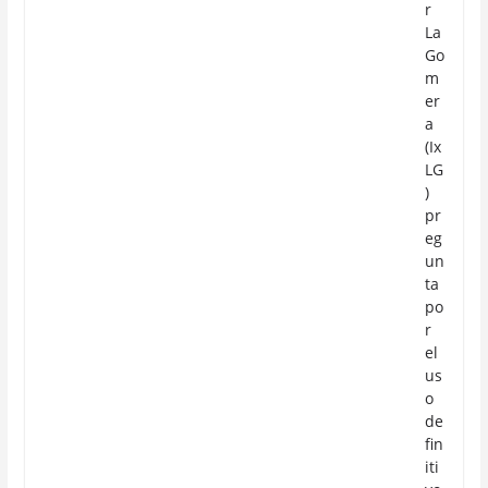
r
La
Go
m
er
a
(Ix
LG
)
pr
eg
un
ta
po
r
el
us
o
de
fin
iti