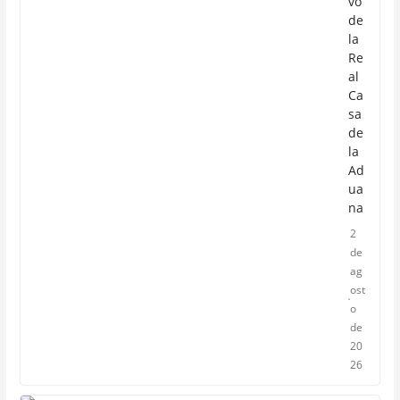
vo
de
la
Re
al
Ca
sa
de
la
Ad
ua
na
2
de
ag
ost
o
de
20
26