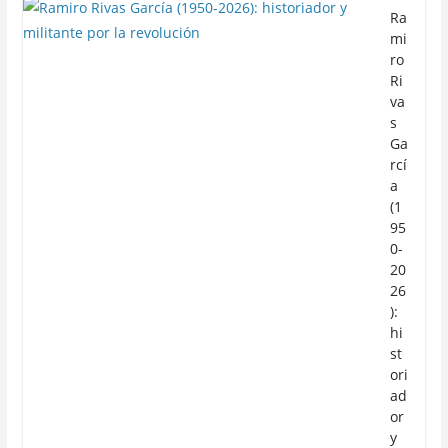
Ra
mi
ro
Ri
va
s
Ga
rcí
a
(1
95
0-
20
26
):
hi
st
ori
ad
or
y