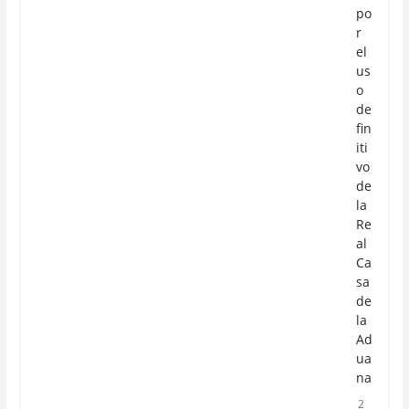
po
r
el
us
o
de
fin
iti
vo
de
la
Re
al
Ca
sa
de
la
Ad
ua
na
2