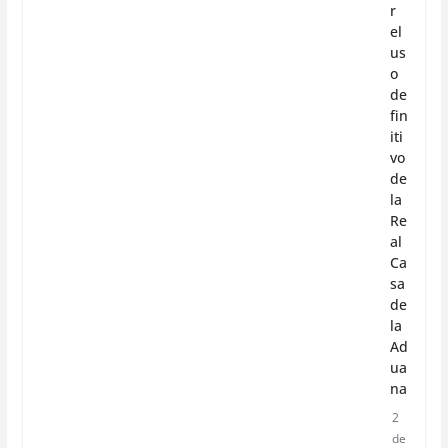
r
el
us
o
de
fin
iti
vo
de
la
Re
al
Ca
sa
de
la
Ad
ua
na
2
de