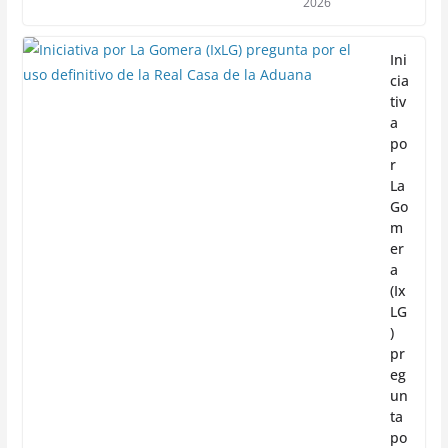
2026
Ini
cia
tiv
a
po
r
La
Go
m
er
a
(Ix
LG
)
pr
eg
un
ta
po