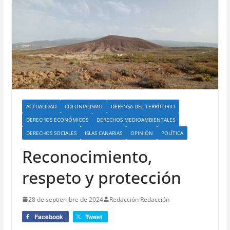
ACTUALIDAD
COLONIALISMO
DEFENSA DEL TERRITORIO
DERECHOS ECONÓMICOS
DERECHOS MEDIOAMBIENTALES
DERECHOS SOCIALES
ISLAS CANARIAS
OPINIÓN
POLÍTICA
Reconocimiento,
respeto y protección
28 de septiembre de 2024
Redacción Redacción
Facebook
Tweet