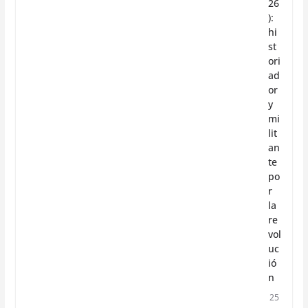
26
):
hi
st
ori
ad
or
y
mi
lit
an
te
po
r
la
re
vol
uc
ió
n
25