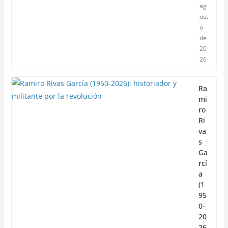
ag
ost
o
de
20
26
Ra
mi
ro
Ri
va
s
Ga
rcí
a
(1
95
0-
20
26