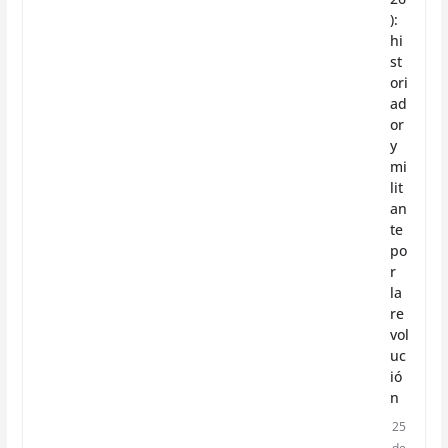
):
hi
st
ori
ad
or
y
mi
lit
an
te
po
r
la
re
vol
uc
ió
n
25
de