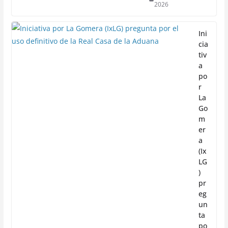
2026
Ini
cia
tiv
a
po
r
La
Go
m
er
a
(Ix
LG
)
pr
eg
un
ta
po