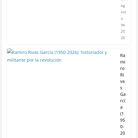
ag
ost
o
de
20
26
Ra
mi
ro
Ri
va
s
Ga
rcí
a
(1
95
0-
20