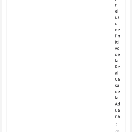
r
el
us
o
de
fin
iti
vo
de
la
Re
al
Ca
sa
de
la
Ad
ua
na
2
de