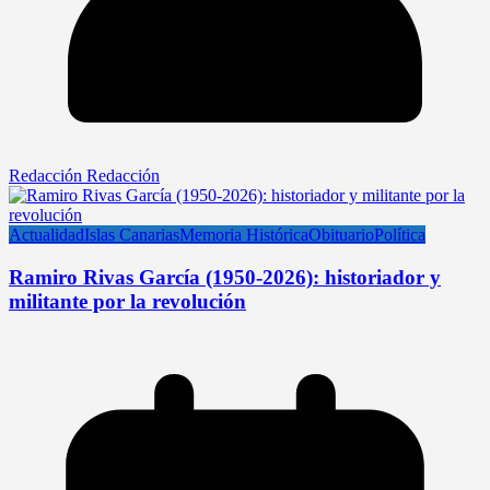
Redacción Redacción
Actualidad
Islas Canarias
Memoria Histórica
Obituario
Política
Ramiro Rivas García (1950-2026): historiador y
militante por la revolución