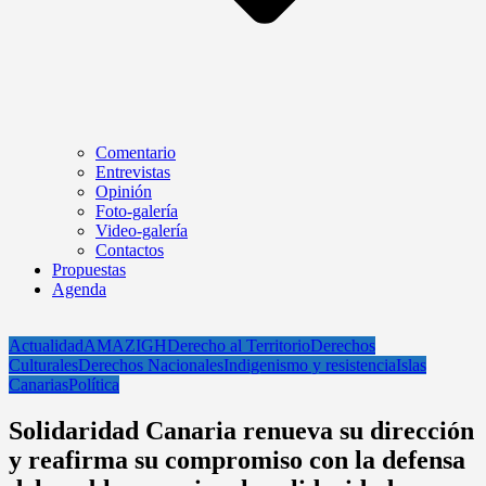
Comentario
Entrevistas
Opinión
Foto-galería
Video-galería
Contactos
Propuestas
Agenda
Actualidad
AMAZIGH
Derecho al Territorio
Derechos
Culturales
Derechos Nacionales
Indigenismo y resistencia
Islas
Canarias
Política
Solidaridad Canaria renueva su dirección
y reafirma su compromiso con la defensa