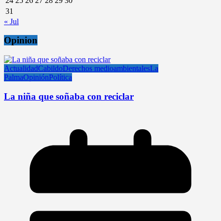
24
25
26
27
28
29
30
31
« Jul
Opinion
Actualidad
Cabildo
Derechos medioambientales
La
Palma
Opinión
Política
La niña que soñaba con reciclar