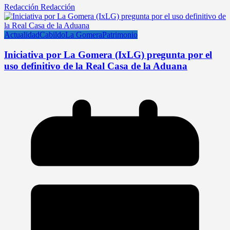
Redacción Redacción
Actualidad
Cabildo
La Gomera
Patrimonio
Iniciativa por La Gomera (IxLG) pregunta por el
uso definitivo de la Real Casa de la Aduana