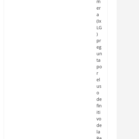
m
er
a
(Ix
LG
)
pr
eg
un
ta
po
r
el
us
o
de
fin
iti
vo
de
la
Re