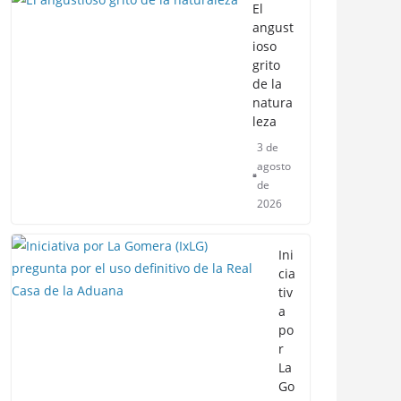
El
angust
ioso
grito
de la
natura
leza
3 de
agosto
de
2026
Ini
cia
tiv
a
po
r
La
Go