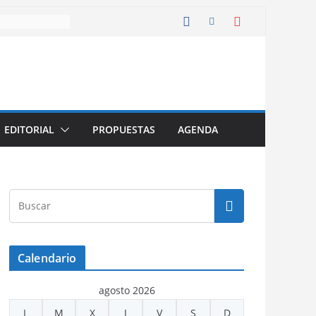
EDITORIAL
PROPUESTAS
AGENDA
Calendario
agosto 2026
L
M
X
J
V
S
D