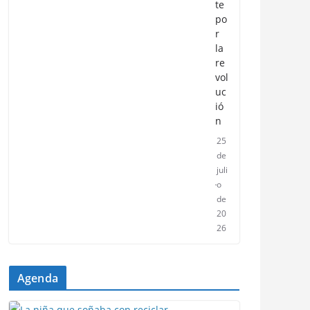
te
po
r
la
re
vol
uc
ió
n
25
de
juli
o
de
20
26
Agenda