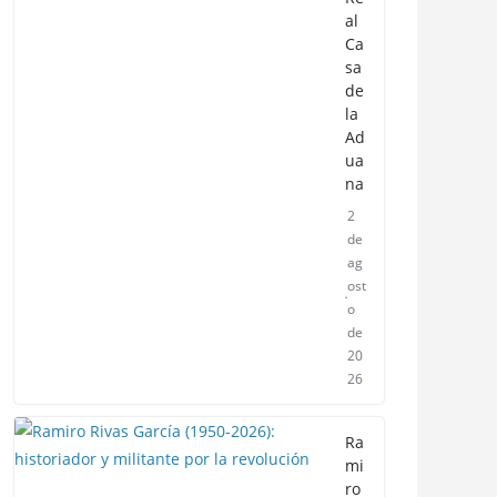
al
Ca
sa
de
la
Ad
ua
na
2
de
ag
ost
o
de
20
26
Ra
mi
ro