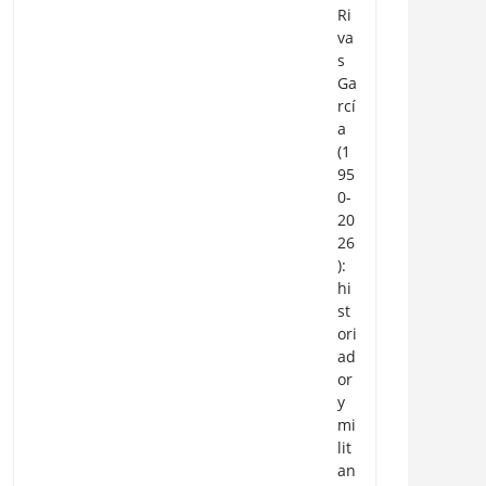
Ri
va
s
Ga
rcí
a
(1
95
0-
20
26
):
hi
st
ori
ad
or
y
mi
lit
an