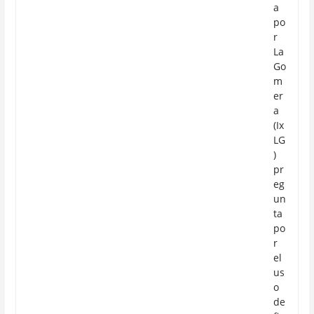
a
po
r
La
Go
m
er
a
(Ix
LG
)
pr
eg
un
ta
po
r
el
us
o
de