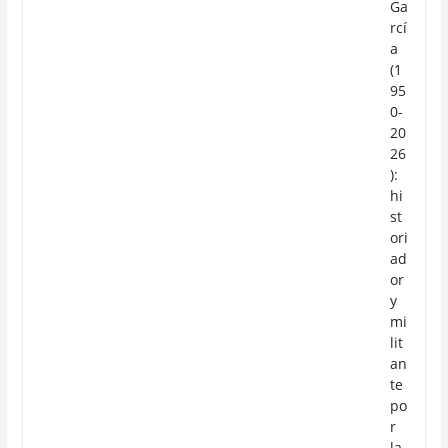
Ga
rcí
a
(1
95
0-
20
26
):
hi
st
ori
ad
or
y
mi
lit
an
te
po
r
la