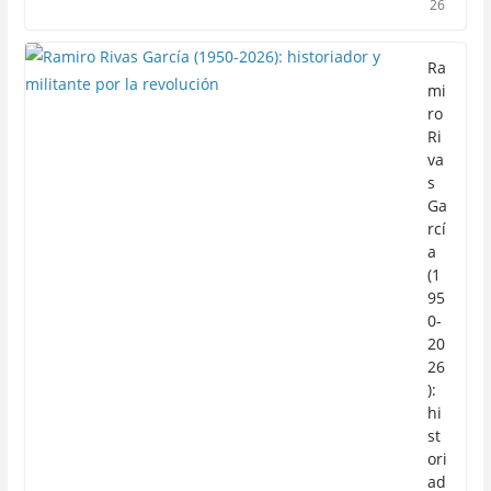
26
Ra
mi
ro
Ri
va
s
Ga
rcí
a
(1
95
0-
20
26
):
hi
st
ori
ad