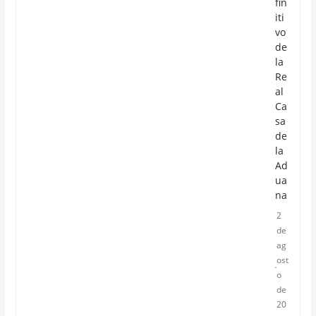
fin
iti
vo
de
la
Re
al
Ca
sa
de
la
Ad
ua
na
2
de
ag
ost
o
de
20