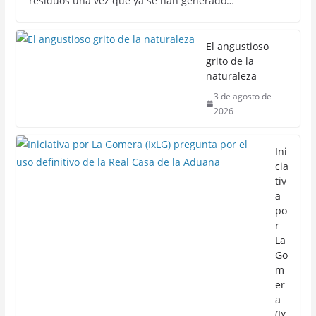
residuos una vez que ya se han generado…
El angustioso
grito de la
naturaleza
3 de agosto de
2026
Ini
cia
tiv
a
po
r
La
Go
m
er
a
(Ix