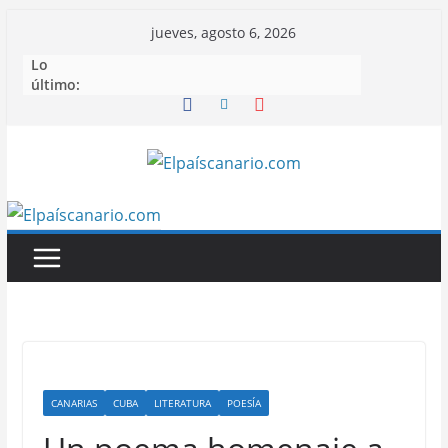
Saltar
jueves, agosto 6, 2026
al
Lo
contenido
último:
CANARIAS
CUBA
LITERATURA
POESÍA