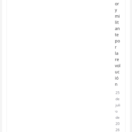
or
y
mi
lit
an
te
po
r
la
re
vol
uc
ió
n
25
de
juli
o
de
20
26