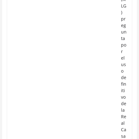
LG
)
pr
eg
un
ta
po
r
el
us
o
de
fin
iti
vo
de
la
Re
al
Ca
sa