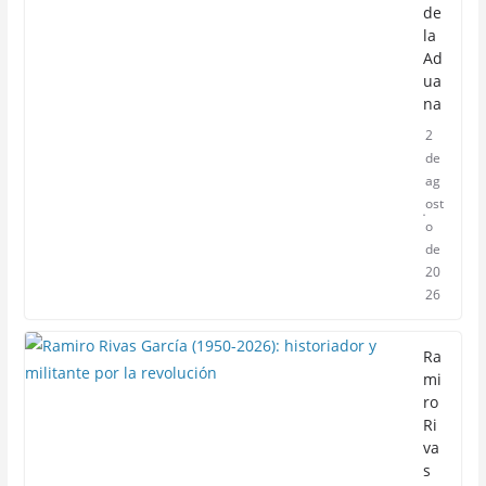
de
la
Ad
ua
na
2
de
ag
ost
o
de
20
26
Ra
mi
ro
Ri
va
s