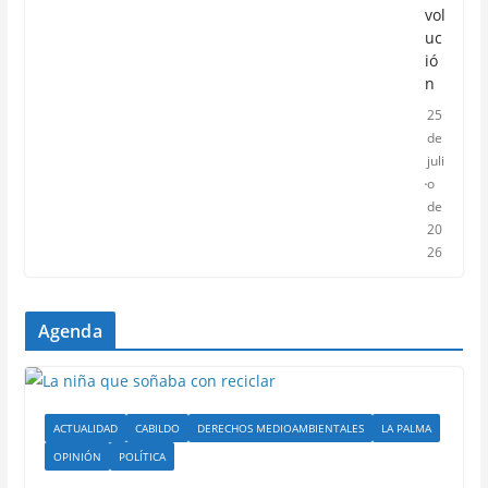
vol
uc
ió
n
25
de
juli
o
de
20
26
Agenda
ACTUALIDAD
CABILDO
DERECHOS MEDIOAMBIENTALES
LA PALMA
OPINIÓN
POLÍTICA