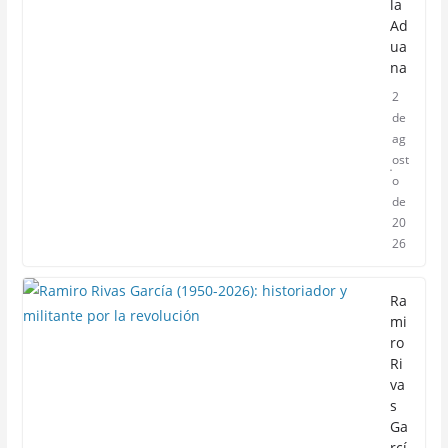
la
Ad
ua
na
2
de
ag
ost
o
de
20
26
Ra
mi
ro
Ri
va
s
Ga
rcí