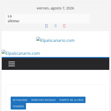
Saltar
viernes, agosto 7, 2026
al
Lo
contenido
último:
ACTUALIDAD
DERECHOS SOCIALES
PUERTO DE LA CRUZ
TENERIFE