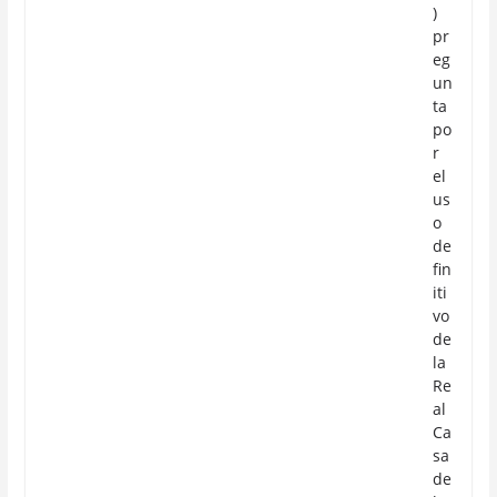
)
pr
eg
un
ta
po
r
el
us
o
de
fin
iti
vo
de
la
Re
al
Ca
sa
de