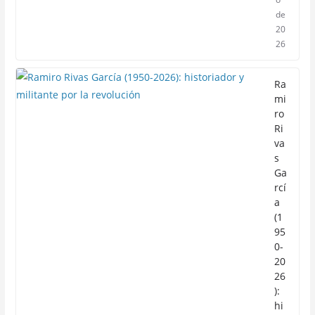
de
20
26
Ra
mi
ro
Ri
va
s
Ga
rcí
a
(1
95
0-
20
26
):
hi