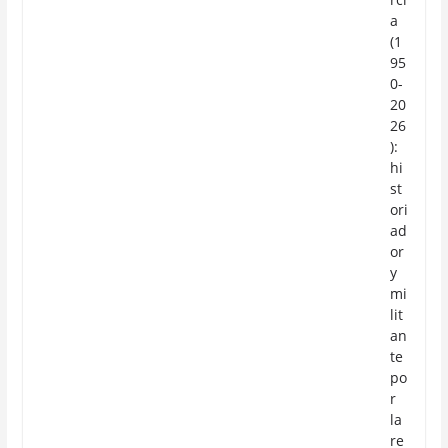
a
(1
95
0-
20
26
):
hi
st
ori
ad
or
y
mi
lit
an
te
po
r
la
re