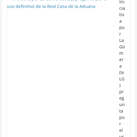
Ini
cia
tiv
a
po
r
La
Go
m
er
a
(Ix
LG
)
pr
eg
un
ta
po
r
el
us