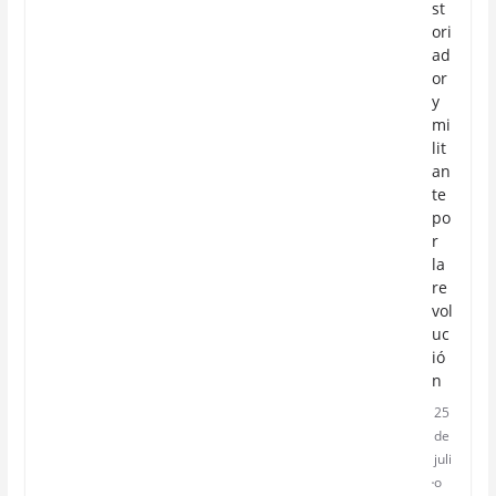
st
ori
ad
or
y
mi
lit
an
te
po
r
la
re
vol
uc
ió
n
25
de
juli
o