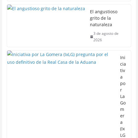
El angustioso
grito de la
naturaleza
3 de agosto de
2026
Ini
cia
tiv
a
po
r
La
Go
m
er
a
(Ix
LG