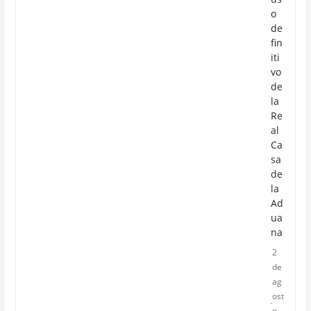
o
de
fin
iti
vo
de
la
Re
al
Ca
sa
de
la
Ad
ua
na
2
de
ag
ost
o