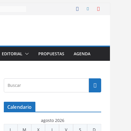
EDITORIAL
PROPUESTAS
AGENDA
Calendario
agosto 2026
L
M
X
J
V
S
D