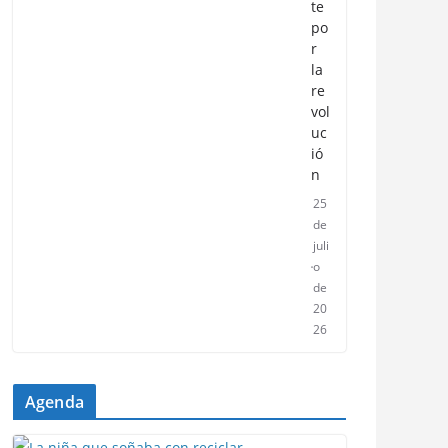
te
po
r
la
re
vol
uc
ió
n
25
de
juli
o
de
20
26
Agenda