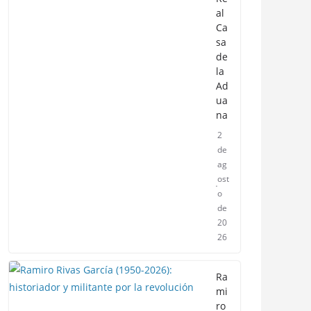
al
Ca
sa
de
la
Ad
ua
na
2
de
ag
ost
o
de
20
26
Ra
mi
ro