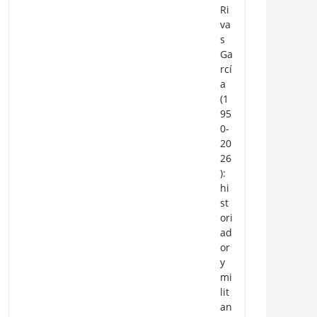
Ri
va
s
Ga
rcí
a
(1
95
0-
20
26
):
hi
st
ori
ad
or
y
mi
lit
an