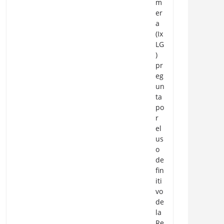
m
er
a
(Ix
LG
)
pr
eg
un
ta
po
r
el
us
o
de
fin
iti
vo
de
la
Re