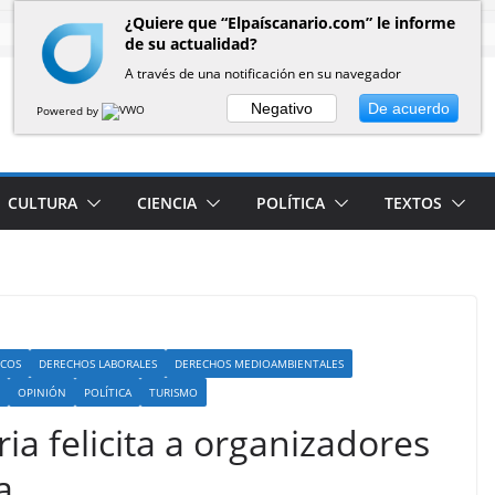
¿Quiere que “Elpaíscanario.com” le informe
de su actualidad?
A través de una notificación en su navegador
Negativo
De acuerdo
Powered by
CULTURA
CIENCIA
POLÍTICA
TEXTOS
COS
DERECHOS LABORALES
DERECHOS MEDIOAMBIENTALES
OPINIÓN
POLÍTICA
TURISMO
ia felicita a organizadores
a