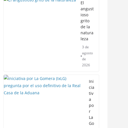
El
angust
ioso
grito
de la
natura
leza
3 de
agosto
de
2026
Ini
cia
tiv
a
po
r
La
Go