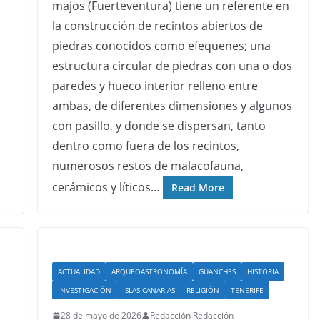
majos (Fuerteventura) tiene un referente en
la construcción de recintos abiertos de
piedras conocidos como efequenes; una
estructura circular de piedras con una o dos
paredes y hueco interior relleno entre
ambas, de diferentes dimensiones y algunos
con pasillo, y donde se dispersan, tanto
dentro como fuera de los recintos,
numerosos restos de malacofauna,
cerámicos y líticos…
Read More
ACTUALIDAD
ARQUEOASTRONOMÍA
GUANCHES
HISTORIA
INVESTIGACIÓN
ISLAS CANARIAS
RELIGIÓN
TENERIFE
28 de mayo de 2026
Redacción Redacción