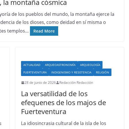
), la montaña cósmica
yoría de los pueblos del mundo, la montaña ejerce la
idencia de los dioses, como deidad en sí misma o
tes templos…
Read More
ACTUALIDAD
ARQUEOASTRONOMÍA
ARQUEOLOGÍA
FUERTEVENTURA
INDIGENISMO Y RESISTENCIA
RELIGIÓN
28 de junio de 2026
Redacción Redacción
La versatilidad de los
efequenes de los majos de
Fuerteventura
s
La idiosincrasia cultural de la isla de los