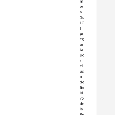
m
er
a
(Ix
LG
)
pr
eg
un
ta
po
r
el
us
o
de
fin
iti
vo
de
la
Re