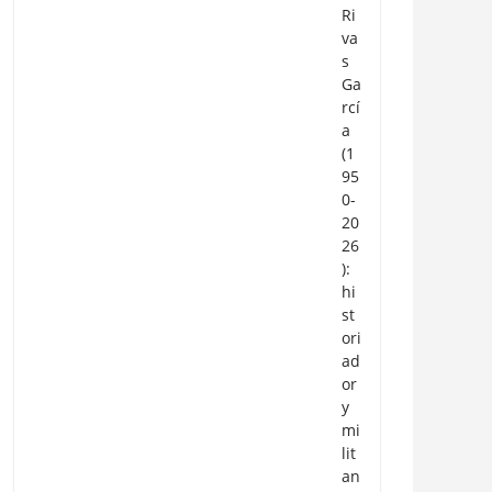
Ri
va
s
Ga
rcí
a
(1
95
0-
20
26
):
hi
st
ori
ad
or
y
mi
lit
an