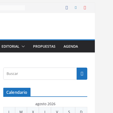
EDITORIAL
PROPUESTAS
AGENDA
Calendario
agosto 2026
L
M
X
J
V
S
D