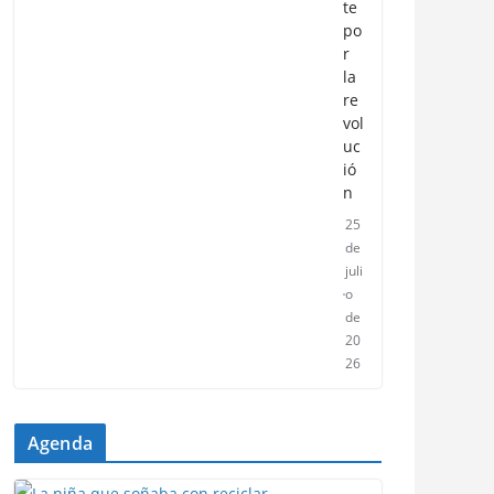
te
po
r
la
re
vol
uc
ió
n
25
de
juli
o
de
20
26
Agenda