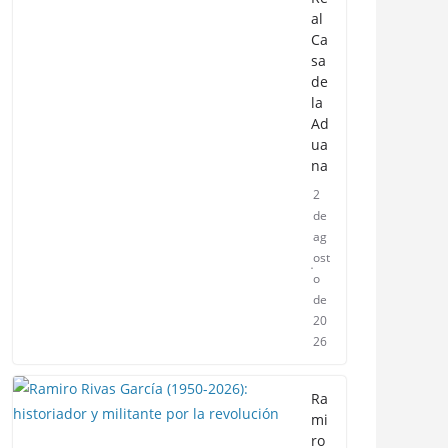
al
Ca
sa
de
la
Ad
ua
na
2
de
ag
ost
o
de
20
26
Ra
mi
ro