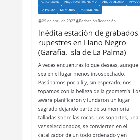
ACTUALIDAD
ARQUEOASTRONOMÍA
ARQUEOLOGÍA
AWARA
LA PALMA
MEMORIA
PATRIMONIO
29 de abril de 2023
Redacción Redacción
Inédita estación de grabados
rupestres en Llano Negro
(Garafía, isla de La Palma)
A veces encuentras lo que deseas, aunque
sea en el lugar menos insospechado.
Pasábamos por allí y, sin esperarlo, nos
topamos con la belleza de la geometría. Lo
awara planificaron y fundaron un lugar
sagrado dejando parte de su memoria
talladas sobre las rocas. Los soportes, una
vez seleccionados, se convierten en el
catalizador de un todo ordenado y en