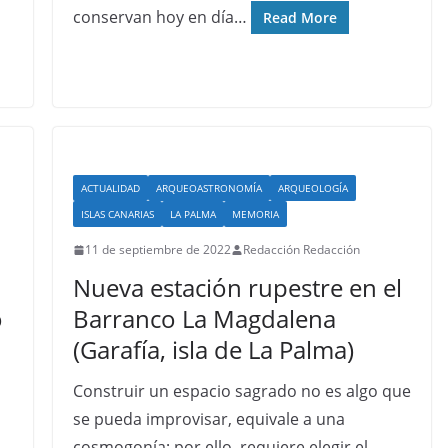
conservan hoy en día…
Read More
ACTUALIDAD
ARQUEOASTRONOMÍA
ARQUEOLOGÍA
ISLAS CANARIAS
LA PALMA
MEMORIA
11 de septiembre de 2022
Redacción Redacción
Nueva estación rupestre en el
o
Barranco La Magdalena
(Garafía, isla de La Palma)
Construir un espacio sagrado no es algo que
se pueda improvisar, equivale a una
cosmogonía; por ello, requiere elegir el