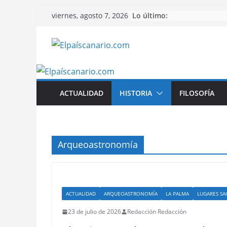
Saltar
Lo último:
viernes, agosto 7, 2026
al
contenido
ACTUALIDAD
HISTORIA
FILOSOFÍA
Arqueoastronomía
ACTUALIDAD
ARQUEOASTRONOMÍA
LA PALMA
LUGARES S
23 de julio de 2026
Redacción Redacción