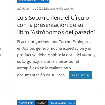
ISLAS CANARIAS
LIBROS
5 de abril de 2026
Redacción Redacción
Luis Socorro llena el Círculo
con la presentación de su
libro ‘Astrónomos del pasado’
El acto, organizado por Turcón-Ecologistas
o
en Acción, generó mucha expectación y un
un
productivo debate sobre la obra del autor y
su largo viaje de once meses por el
archipiélago en la realización y
documentación de su libro…
Read More
ACTUALIDAD
AGENDA
ARQUEOASTRONOMÍA