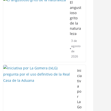
El
angust
ioso
grito
de la
natura
leza
3 de
agosto
de
2026
Ini
cia
tiv
a
po
r
La
Go