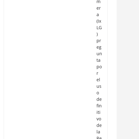
m
er
a
(Ix
LG
)
pr
eg
un
ta
po
r
el
us
o
de
fin
iti
vo
de
la
Re