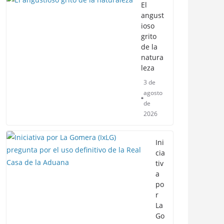
El
angust
ioso
grito
de la
natura
leza
3 de
agosto
de
2026
Ini
cia
tiv
a
po
r
La
Go