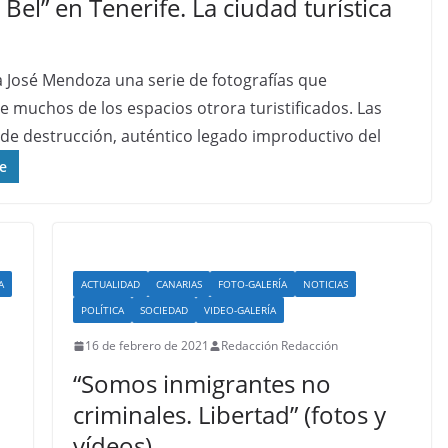
 Bel” en Tenerife. La ciudad turística
ula José Mendoza una serie de fotografías que
 muchos de los espacios otrora turistificados. Las
a de destrucción, auténtico legado improductivo del
e
A
ACTUALIDAD
CANARIAS
FOTO-GALERÍA
NOTICIAS
POLÍTICA
SOCIEDAD
VIDEO-GALERÍA
16 de febrero de 2021
Redacción Redacción
“Somos inmigrantes no
criminales. Libertad” (fotos y
vídeos)