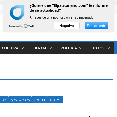
¿Quiere que “Elpaíscanario.com” le informe
de su actualidad?
A través de una notificación en su navegador
Negativo
De acuerdo
Powered by
CULTURA
CIENCIA
POLÍTICA
TEXTOS
LERÍA
ISLAS CANARIAS
TENERIFE
TURISMO