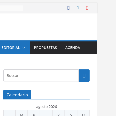
EDITORIAL
PROPUESTAS
AGENDA
Calendario
agosto 2026
L
M
X
J
V
S
D