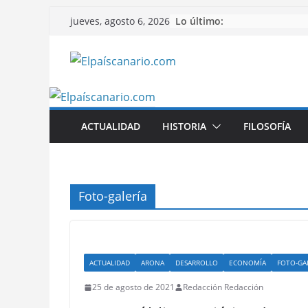
Saltar
Lo último:
jueves, agosto 6, 2026
al
contenido
ACTUALIDAD
HISTORIA
FILOSOFÍA
Foto-galería
ACTUALIDAD
ARONA
DESARROLLO
ECONOMÍA
FOTO-GA
25 de agosto de 2021
Redacción Redacción