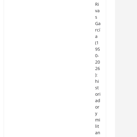
Ri
va
s
Ga
rcí
a
(1
95
0-
20
26
):
hi
st
ori
ad
or
y
mi
lit
an