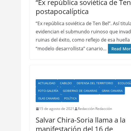
“Ex república soviética de Ten
postapocalíptica
“Ex república soviética de Ten Bel”. Así tit
evidencian el submundo ruinoso que invade
ruinas del éxito, como reflejo de esa huell
“modelo desarrollista” canario…
Read Mor
ACTUALIDAD
CABILDO
DEFENSA DEL TERRITORIO
ECOLOGÍ
FOTO-GALERÍA
GOBIERNO DE CANARIAS
GRAN CANARIA
ISLAS CANARIAS
POLÍTICA
15 de agosto de 2021
Redacción Redacción
Salvar Chira-Soria llama a la
manifestación del 16 de