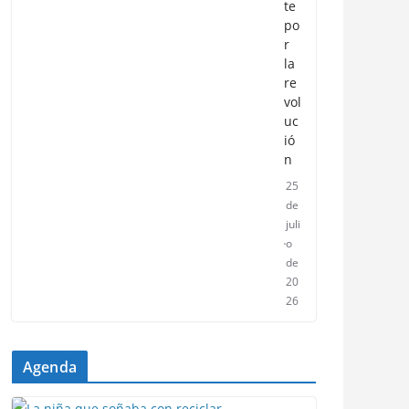
te
po
r
la
re
vol
uc
ió
n
25
de
juli
o
de
20
26
Agenda