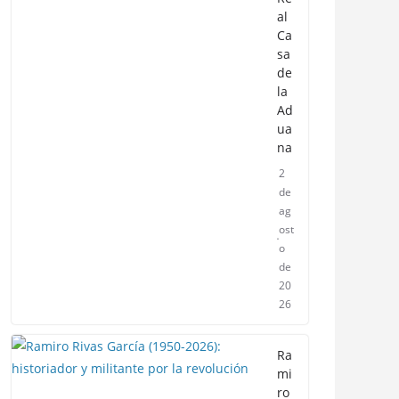
al
Ca
sa
de
la
Ad
ua
na
2
de
ag
ost
o
de
20
26
Ra
mi
ro