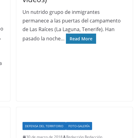
Un nutrido grupo de inmigrantes
permanece a las puertas del campamento
do
de Las Raíces (La Laguna, Tenerife). Han
,
pasado la noche…
Read More
a
DEFENSA DEL TERRITORIO
FOTO-GALERÍA
30 de marzo de 2018
Redacción Redacción