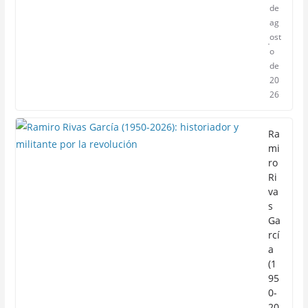
de
ag
ost
o
de
20
26
Ra
mi
ro
Ri
va
s
Ga
rcí
a
(1
95
0-
20