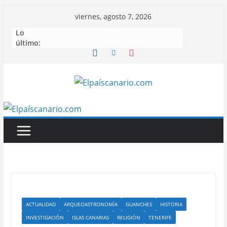
Saltar
viernes, agosto 7, 2026
al
Lo
contenido
último:
ACTUALIDAD
ARQUEOASTRONOMÍA
GUANCHES
HISTORIA
INVESTIGACIÓN
ISLAS CANARIAS
RELIGIÓN
TENERIFE