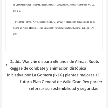
la Centinela (Arico, Tenerife, Islas Canarias)”.
Anuario de Estudios Atlánticos,
nº. 62,
pp. 1-37
– Mederos Martín, A. y Escribano Cobo, G. (2016): “Prospección arqueológica de la
Caleta de Adeje (Tenerife, Islas Canarias)”.
Revista de Historia Canaria
, 198, pp. 177-
229
Dadda Wanche dispara «Enanos de Alma»: Roots
Reggae de combate y animación distópica
Iniciativa por La Gomera (IxLG) plantea mejoras al
futuro Plan General de Valle Gran Rey para
reforzar su sostenibilidad y seguridad