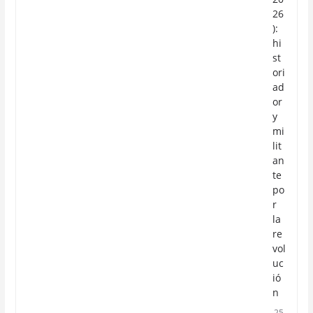
26
):
hi
st
ori
ad
or
y
mi
lit
an
te
po
r
la
re
vol
uc
ió
n
25