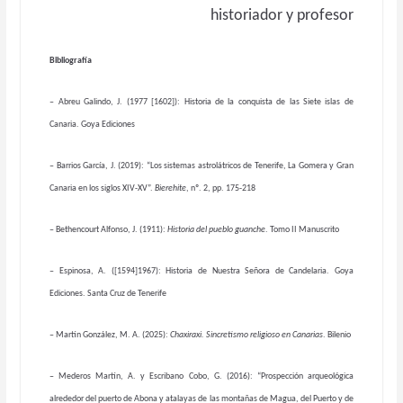
historiador y profesor
Bibliografía
– Abreu Galindo, J. (1977 [1602]): Historia de la conquista de las Siete islas de
Canaria. Goya Ediciones
– Barrios García, J. (2019): “Los sistemas astrolátricos de Tenerife, La Gomera y Gran
Canaria en los siglos XIV-XV”.
Bierehite
, nº. 2, pp. 175-218
– Bethencourt Alfonso, J. (1911):
Historia del pueblo guanche
. Tomo II Manuscrito
– Espinosa, A. ([1594]1967): Historia de Nuestra Señora de Candelaria. Goya
Ediciones. Santa Cruz de Tenerife
– Martín González, M. A. (2025):
Chaxiraxi. Sincretismo religioso en Canarias
. Bilenio
– Mederos Martín, A. y Escribano Cobo, G. (2016): “Prospección arqueológica
alrededor del puerto de Abona y atalayas de las montañas de Magua, del Puerto y de