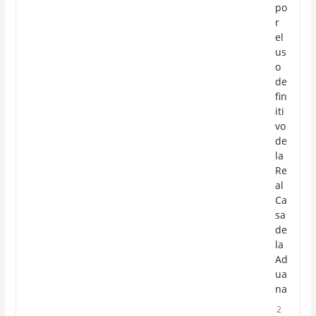
po
r
el
us
o
de
fin
iti
vo
de
la
Re
al
Ca
sa
de
la
Ad
ua
na
2