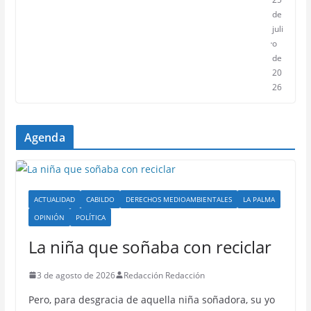
de
juli
o
de
20
26
Agenda
ACTUALIDAD
CABILDO
DERECHOS MEDIOAMBIENTALES
LA PALMA
OPINIÓN
POLÍTICA
La niña que soñaba con reciclar
3 de agosto de 2026
Redacción Redacción
Pero, para desgracia de aquella niña soñadora, su yo