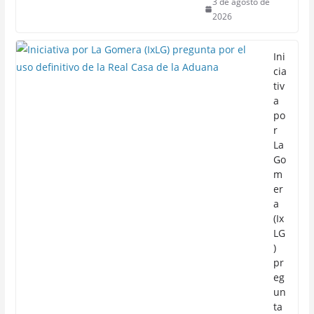
3 de agosto de
2026
Ini
cia
tiv
a
po
r
La
Go
m
er
a
(Ix
LG
)
pr
eg
un
ta