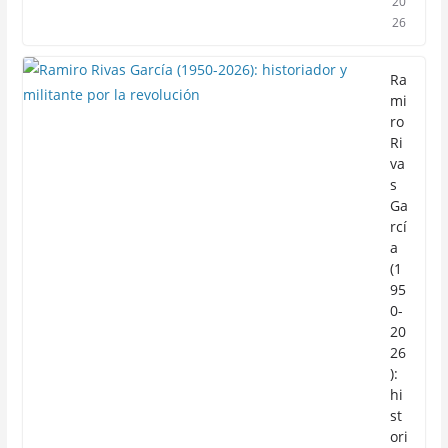
20
26
Ra
mi
ro
Ri
va
s
Ga
rcí
a
(1
95
0-
20
26
):
hi
st
ori