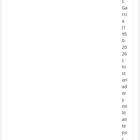
s
Ga
rcí
a
(1
95
0-
20
26
):
hi
st
ori
ad
or
y
mi
lit
an
te
po
r