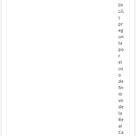
(Ix
LG
)
pr
eg
un
ta
po
r
el
us
o
de
fin
iti
vo
de
la
Re
al
Ca