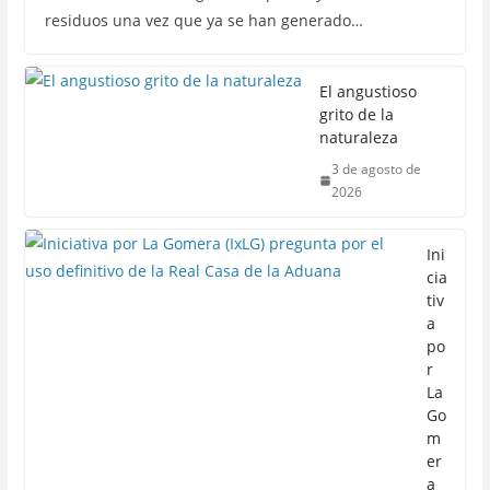
residuos una vez que ya se han generado…
El angustioso
grito de la
naturaleza
3 de agosto de
2026
Ini
cia
tiv
a
po
r
La
Go
m
er
a