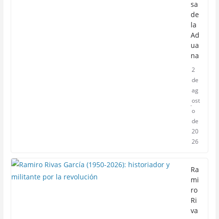
sa
de
la
Ad
ua
na
2
de
ag
ost
o
de
20
26
Ra
mi
ro
Ri
va