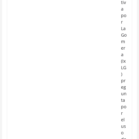
tiv
a
po
r
La
Go
m
er
a
(Ix
LG
)
pr
eg
un
ta
po
r
el
us
o