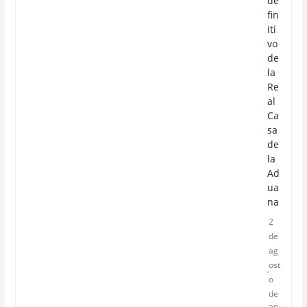
de
fin
iti
vo
de
la
Re
al
Ca
sa
de
la
Ad
ua
na
2
de
ag
ost
o
de