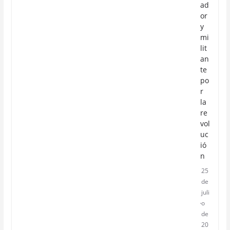
ad
or
y
mi
lit
an
te
po
r
la
re
vol
uc
ió
n
25
de
juli
o
de
20