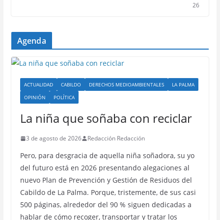
26
Agenda
ACTUALIDAD
CABILDO
DERECHOS MEDIOAMBIENTALES
LA PALMA
OPINIÓN
POLÍTICA
La niña que soñaba con reciclar
3 de agosto de 2026
Redacción Redacción
Pero, para desgracia de aquella niña soñadora, su yo
del futuro está en 2026 presentando alegaciones al
nuevo Plan de Prevención y Gestión de Residuos del
Cabildo de La Palma. Porque, tristemente, de sus casi
500 páginas, alrededor del 90 % siguen dedicadas a
hablar de cómo recoger, transportar y tratar los