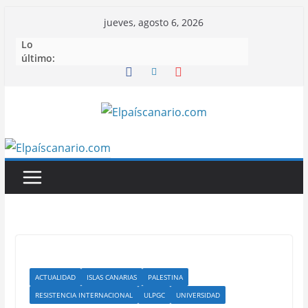
Saltar
jueves, agosto 6, 2026
al
Lo
contenido
último:
ACTUALIDAD
ISLAS CANARIAS
PALESTINA
RESISTENCIA INTERNACIONAL
ULPGC
UNIVERSIDAD