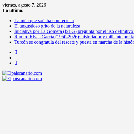
Saltar
viernes, agosto 7, 2026
al
Lo último:
contenido
La niña que soñaba con reciclar
El angustioso grito de la naturaleza
Iniciativa por La Gomera (IxLG) pregunta por el uso definitivo
Ramiro Rivas García (1950-2026): historiador y militante por l
Turcón se congratula del rescate y puesta en marcha de la histó