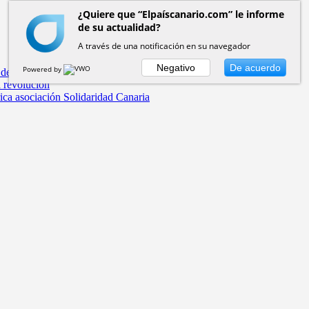
¿Quiere que “Elpaíscanario.com” le informe
de su actualidad?
A través de una notificación en su navegador
Negativo
De acuerdo
Powered by
 de la Real Casa de la Aduana
a revolución
rica asociación Solidaridad Canaria