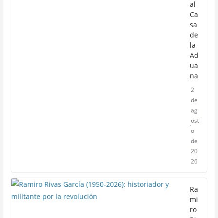
al
Ca
sa
de
la
Ad
ua
na
2
de
ag
ost
o
de
20
26
Ra
mi
ro