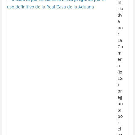
Ini
cia
tiv
a
po
r
La
Go
m
er
a
(Ix
LG
)
pr
eg
un
ta
po
r
el