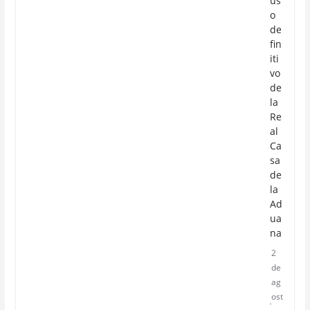
us
o
de
fin
iti
vo
de
la
Re
al
Ca
sa
de
la
Ad
ua
na
2
de
ag
ost