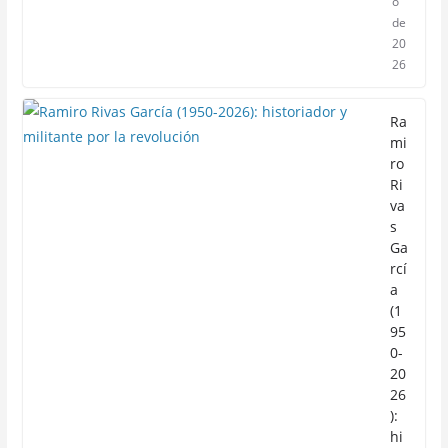
o
de
20
26
Ra
mi
ro
Ri
va
s
Ga
rcí
a
(1
95
0-
20
26
):
hi