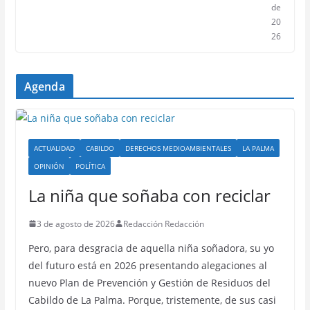
de
20
26
Agenda
ACTUALIDAD
CABILDO
DERECHOS MEDIOAMBIENTALES
LA PALMA
OPINIÓN
POLÍTICA
La niña que soñaba con reciclar
3 de agosto de 2026
Redacción Redacción
Pero, para desgracia de aquella niña soñadora, su yo
del futuro está en 2026 presentando alegaciones al
nuevo Plan de Prevención y Gestión de Residuos del
Cabildo de La Palma. Porque, tristemente, de sus casi