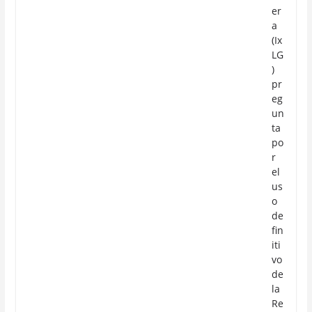
er
a
(Ix
LG
)
pr
eg
un
ta
po
r
el
us
o
de
fin
iti
vo
de
la
Re