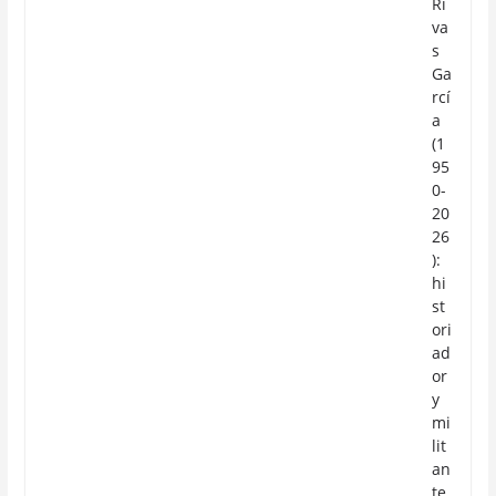
Ri
va
s
Ga
rcí
a
(1
95
0-
20
26
):
hi
st
ori
ad
or
y
mi
lit
an
te