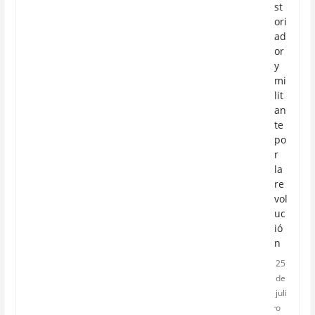
st
ori
ad
or
y
mi
lit
an
te
po
r
la
re
vol
uc
ió
n
25
de
juli
o