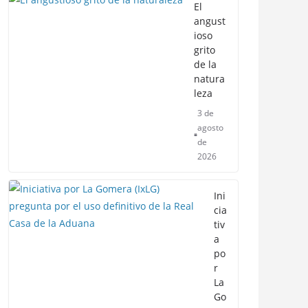
El
angust
ioso
grito
de la
natura
leza
3 de
agosto
de
2026
Ini
cia
tiv
a
po
r
La
Go