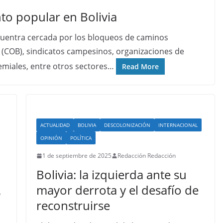
nto popular en Bolivia
ncuentra cercada por los bloqueos de caminos
 (COB), sindicatos campesinos, organizaciones de
remiales, entre otros sectores…
Read More
ACTUALIDAD
BOLIVIA
DESCOLONIZACIÓN
INTERNACIONAL
OPINIÓN
POLÍTICA
1 de septiembre de 2025
Redacción Redacción
Bolivia: la izquierda ante su
mayor derrota y el desafío de
y
reconstruirse