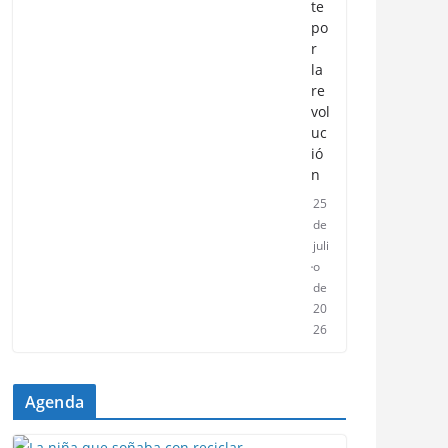
te
po
r
la
re
vol
uc
ió
n
25
de
juli
o
de
20
26
Agenda