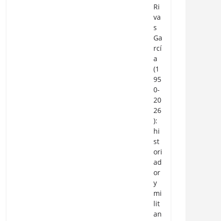
Ri
va
s
Ga
rcí
a
(1
95
0-
20
26
):
hi
st
ori
ad
or
y
mi
lit
an