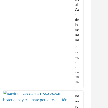
al
Ca
sa
de
la
Ad
ua
na
2
de
ag
ost
o
de
20
26
Ra
mi
ro