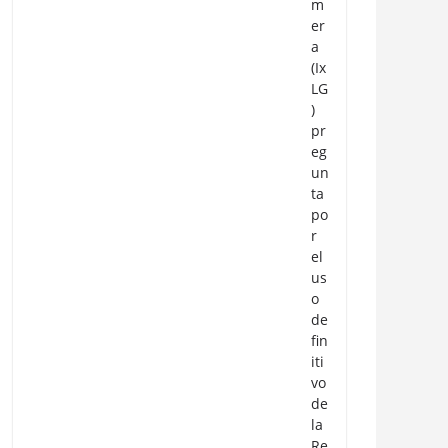
m
er
a
(Ix
LG
)
pr
eg
un
ta
po
r
el
us
o
de
fin
iti
vo
de
la
Re