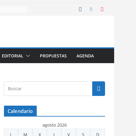
EDITORIAL
PROPUESTAS
AGENDA
Calendario
agosto 2026
L
M
X
J
V
S
D