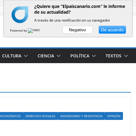
¿Quiere que “Elpaíscanario.com” le informe
de su actualidad?
A través de una notificación en su navegador
Negativo
De acuerdo
Powered by
CULTURA
CIENCIA
POLÍTICA
TEXTOS
 ECONÓMICOS
DERECHOS SOCIALES
INDIGENISMO Y RESISTENCIA
OPINIÓN