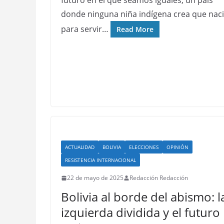
futuro en el que seamos iguales; un país
donde ninguna niña indígena crea que nac
para servir…
Read More
ACTUALIDAD
BOLIVIA
ELECCIONES
OPINIÓN
RESISTENCIA INTERNACIONAL
22 de mayo de 2025
Redacción Redacción
Bolivia al borde del abismo: l
izquierda dividida y el futuro