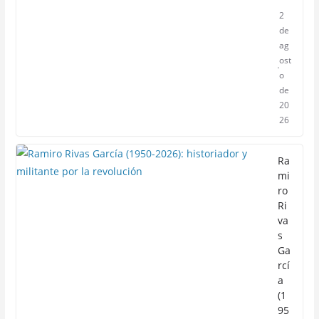
2
de
ag
ost
o
de
20
26
Ra
mi
ro
Ri
va
s
Ga
rcí
a
(1
95