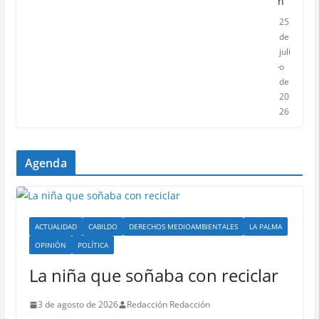
n
25
de
juli
o
de
20
26
Agenda
ACTUALIDAD
CABILDO
DERECHOS MEDIOAMBIENTALES
LA PALMA
OPINIÓN
POLÍTICA
La niña que soñaba con reciclar
3 de agosto de 2026
Redacción Redacción