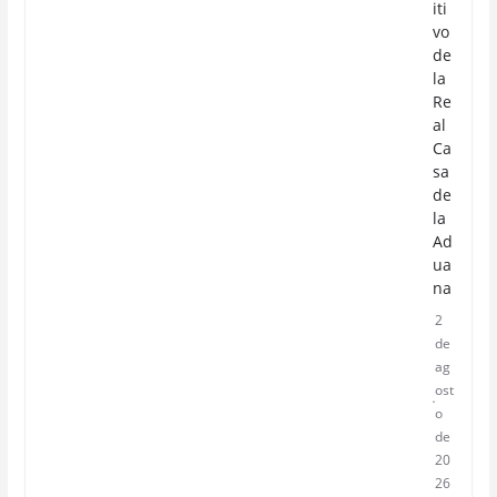
iti
vo
de
la
Re
al
Ca
sa
de
la
Ad
ua
na
2
de
ag
ost
o
de
20
26