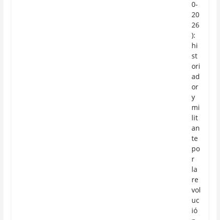
0-
20
26
):
hi
st
ori
ad
or
y
mi
lit
an
te
po
r
la
re
vol
uc
ió