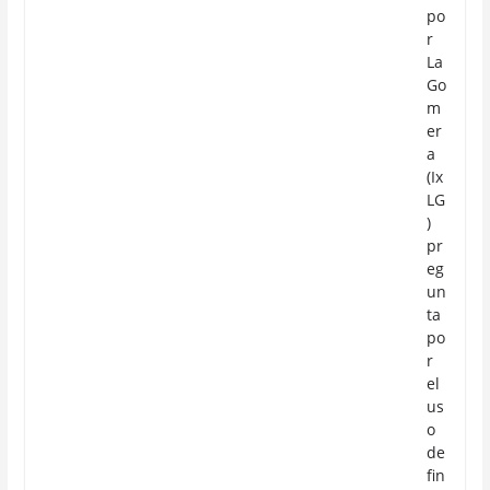
po
r
La
Go
m
er
a
(Ix
LG
)
pr
eg
un
ta
po
r
el
us
o
de
fin