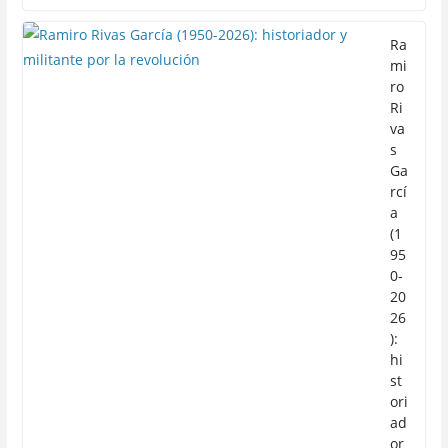
Ra
mi
ro
Ri
va
s
Ga
rcí
a
(1
95
0-
20
26
):
hi
st
ori
ad
or