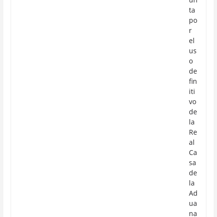
ta
po
r
el
us
o
de
fin
iti
vo
de
la
Re
al
Ca
sa
de
la
Ad
ua
na