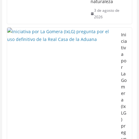
naturaleza
3 de agosto de
2026
Ini
cia
tiv
a
po
r
La
Go
m
er
a
(Ix
LG
)
pr
eg
un