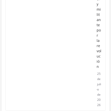
y
mi
lit
an
te
po
r
la
re
vol
uc
ió
n
25
de
juli
o
de
20
26