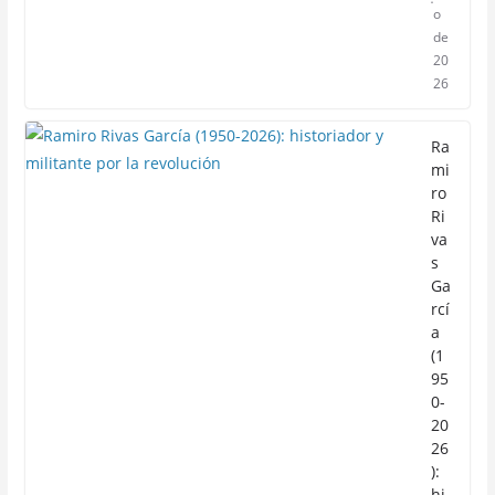
o
de
20
26
Ra
mi
ro
Ri
va
s
Ga
rcí
a
(1
95
0-
20
26
):
hi