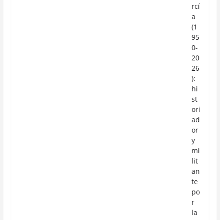
rcí
a
(1
95
0-
20
26
):
hi
st
ori
ad
or
y
mi
lit
an
te
po
r
la