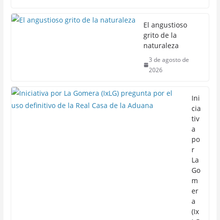
El angustioso
grito de la
naturaleza
3 de agosto de
2026
Ini
cia
tiv
a
po
r
La
Go
m
er
a
(Ix