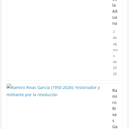
la
Ad
ua
na
2
de
ag
ost
o
de
20
26
Ra
mi
ro
Ri
va
s
Ga