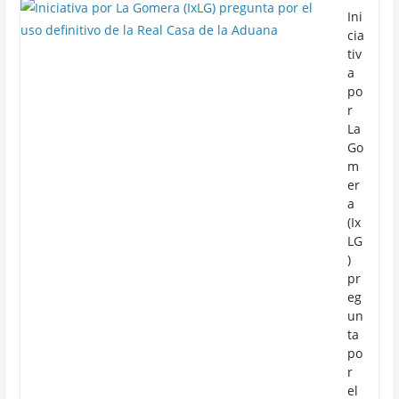
Ini
cia
tiv
a
po
r
La
Go
m
er
a
(Ix
LG
)
pr
eg
un
ta
po
r
el