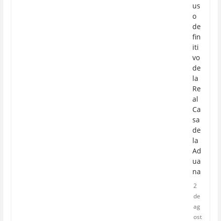
us
o
de
fin
iti
vo
de
la
Re
al
Ca
sa
de
la
Ad
ua
na
2
de
ag
ost