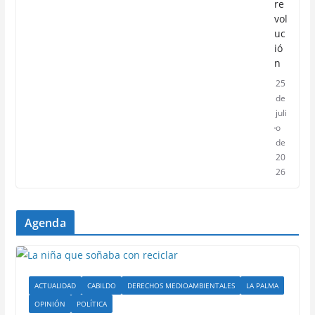
re
vol
uc
ió
n
25
de
juli
o
de
20
26
Agenda
ACTUALIDAD
CABILDO
DERECHOS MEDIOAMBIENTALES
LA PALMA
OPINIÓN
POLÍTICA