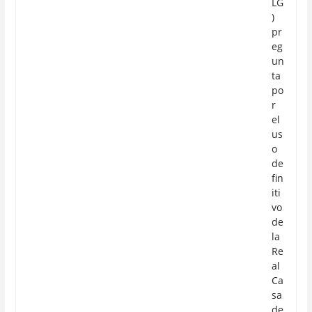
LG
)
pr
eg
un
ta
po
r
el
us
o
de
fin
iti
vo
de
la
Re
al
Ca
sa
de