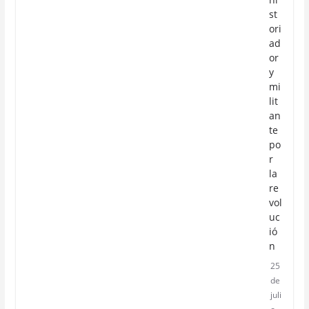
st
ori
ad
or
y
mi
lit
an
te
po
r
la
re
vol
uc
ió
n
25
de
juli