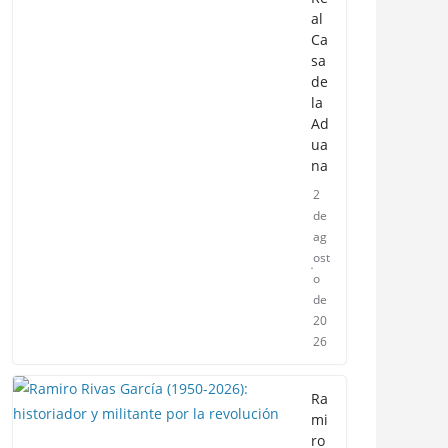
al
Ca
sa
de
la
Ad
ua
na
2
de
ag
ost
o
de
20
26
Ra
mi
ro