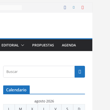
EDITORIAL
PROPUESTAS
AGENDA
Calendario
agosto 2026
L
M
X
J
V
S
D