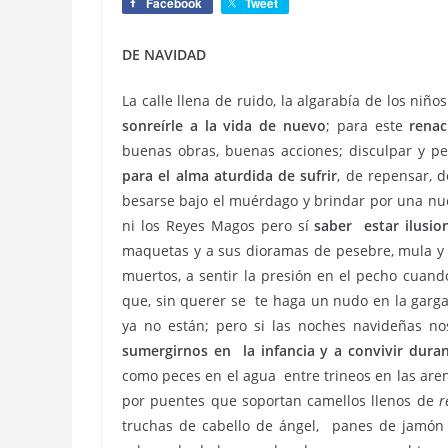
Facebook
Tweet
DE NAVIDAD
La calle llena de ruido, la algarabía de los niño
sonreírle a la vida de nuevo
; para este
renac
buenas obras, buenas acciones; disculpar y p
para el alma aturdida de sufrir
, de repensar, 
besarse bajo el muérdago y brindar por una nue
ni los Reyes Magos pero sí
saber estar ilusi
maquetas y a sus dioramas de pesebre, mula y 
muertos, a sentir la presión en el pecho cuand
que, sin querer se te haga un nudo en la garga
ya no están; pero si las noches navideñas 
sumergirnos en la infancia y a convivir dura
como peces en el agua entre trineos en las aren
por puentes que soportan camellos llenos de
r
truchas de cabello de ángel, panes de jamón 