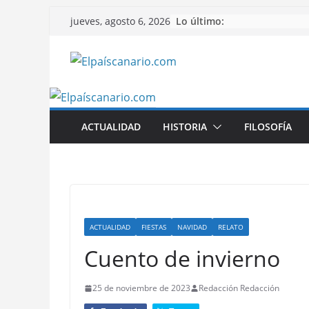
Saltar
Lo último:
jueves, agosto 6, 2026
al
contenido
ACTUALIDAD
HISTORIA
FILOSOFÍA
ACTUALIDAD
FIESTAS
NAVIDAD
RELATO
Cuento de invierno
25 de noviembre de 2023
Redacción Redacción