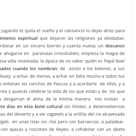
s jugando te quita el sueño y el cansancio lo dejas atrás para
imiento espiritual
que dejaron las religiones ya olvidadas;
erdonar en un sincero borrón y cuenta nueva; un
descanso
de ahogarse en paranoias irresolubles; empieza la magia de
va vida reseteada; la época de no saber quién es Papá Noel
onados cuando los nombran
; de asistir a los belenes, a sus
buey; a echar de menos, a echar en falta mucho a todos tus
o entonan los ranchos de Pascua y a acordarte de ellos, y a
nta y quieras celebrar la vida de los que están y de los que
nos desgarran el alma, de la misma manera nos invitan a
nte días en esta
koiné
cultural
sin límites, a desenvolvernos
as del desierto y a ver
caganets
a la orillita del río atravesado
egals
en unas islas sin ríos pero con barrancos; a paladear
con ayacas y roscones de Reyes; a cohabitar con un abeto