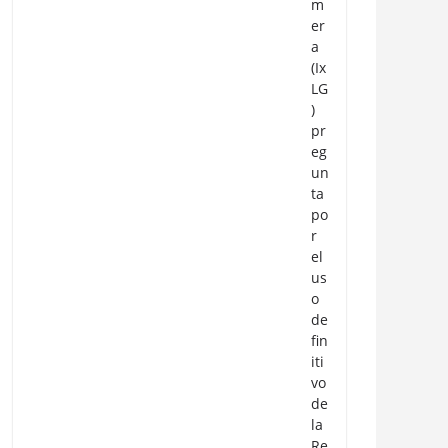
m
er
a
(Ix
LG
)
pr
eg
un
ta
po
r
el
us
o
de
fin
iti
vo
de
la
Re