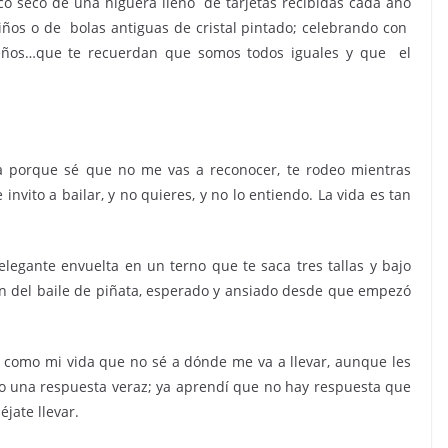
co seco de una higuera lleno de tarjetas recibidas cada año
niños o de bolas antiguas de cristal pintado; celebrando con
erreños…que te recuerdan que somos todos iguales y que el
a porque sé que no me vas a reconocer, te rodeo mientras
nvito a bailar, y no quieres, y no lo entiendo. La vida es tan
 elegante envuelta en un terno que te saca tres tallas y bajo
ón del baile de piñata, esperado y ansiado desde que empezó
 como mi vida que no sé a dónde me va a llevar, aunque les
elo una respuesta veraz; ya aprendí que no hay respuesta que
éjate llevar.