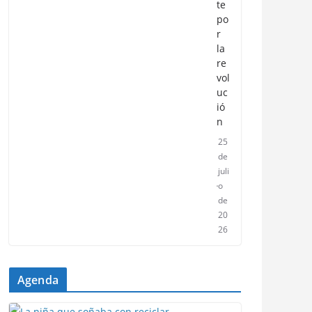
te
po
r
la
re
vol
uc
ió
n
25
de
juli
o
de
20
26
Agenda