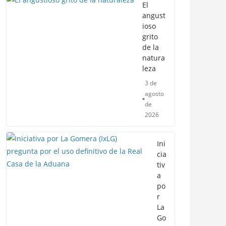
El
angust
ioso
grito
de la
natura
leza
3 de
agosto
de
2026
Ini
cia
tiv
a
po
r
La
Go