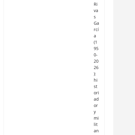
Ri
va
s
Ga
rcí
a
(1
95
0-
20
26
):
hi
st
ori
ad
or
y
mi
lit
an