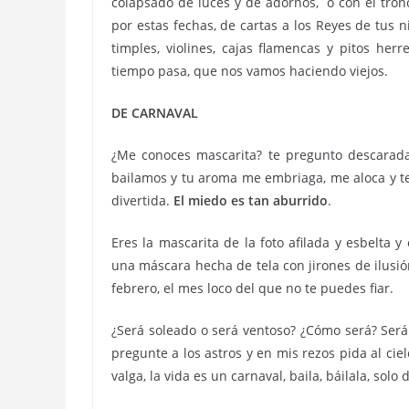
colapsado de luces y de adornos, o con el tron
por estas fechas, de cartas a los Reyes de tus 
timples, violines, cajas flamencas y pitos h
tiempo pasa, que nos vamos haciendo viejos.
DE CARNAVAL
¿Me conoces mascarita? te pregunto descarad
bailamos y tu aroma me embriaga, me aloca y te i
divertida.
El miedo es tan aburrido
.
Eres la mascarita de la foto afilada y esbelta y
una máscara hecha de tela con jirones de ilusi
febrero, el mes loco del que no te puedes fiar.
¿Será soleado o será ventoso? ¿Cómo será? Será
pregunte a los astros y en mis rezos pida al ci
valga, la vida es un carnaval, baila, báilala, solo d