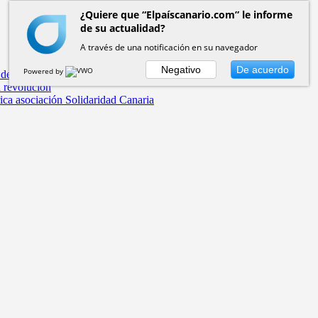
¿Quiere que “Elpaíscanario.com” le informe
de su actualidad?
A través de una notificación en su navegador
Negativo
De acuerdo
Powered by
 de la Real Casa de la Aduana
a revolución
rica asociación Solidaridad Canaria