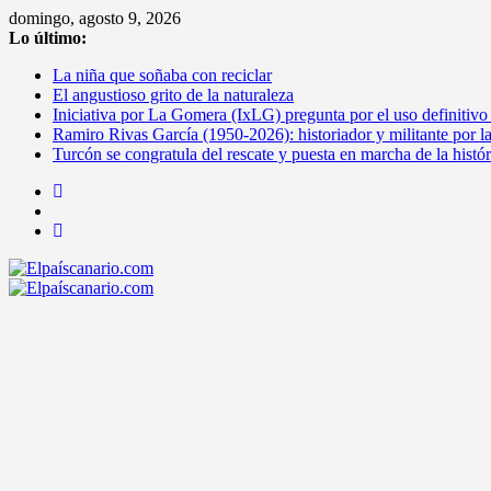
Saltar
domingo, agosto 9, 2026
al
Lo último:
contenido
La niña que soñaba con reciclar
El angustioso grito de la naturaleza
Iniciativa por La Gomera (IxLG) pregunta por el uso definitivo
Ramiro Rivas García (1950-2026): historiador y militante por l
Turcón se congratula del rescate y puesta en marcha de la histó