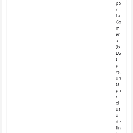
po
r
La
Go
m
er
a
(Ix
LG
)
pr
eg
un
ta
po
r
el
us
o
de
fin