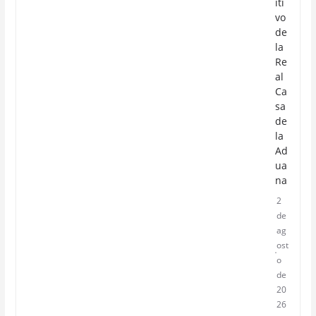
iti
vo
de
la
Re
al
Ca
sa
de
la
Ad
ua
na
2
de
ag
ost
o
de
20
26