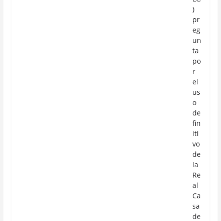
)
pr
eg
un
ta
po
r
el
us
o
de
fin
iti
vo
de
la
Re
al
Ca
sa
de