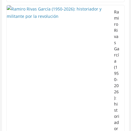
Ra
mi
ro
Ri
va
s
Ga
rcí
a
(1
95
0-
20
26
):
hi
st
ori
ad
or