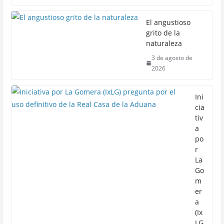
El angustioso
grito de la
naturaleza
3 de agosto de
2026
Ini
cia
tiv
a
po
r
La
Go
m
er
a
(Ix
LG