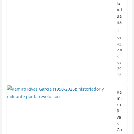
la
Ad
ua
na
2
de
ag
ost
o
de
20
26
Ra
mi
ro
Ri
va
s
Ga