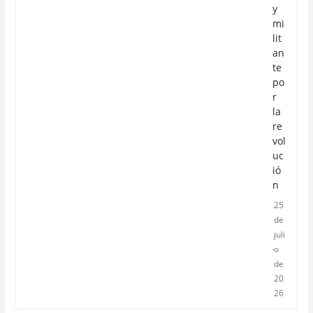
y
mi
lit
an
te
po
r
la
re
vol
uc
ió
n
25
de
juli
o
de
20
26