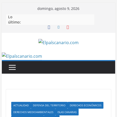
Saltar
domingo, agosto 9, 2026
al
Lo
contenido
último:
ACTUALIDAD
DEFENSA DEL TERRITORIO
DERECHOS ECONÓMICOS
DERECHOS MEDIOAMBIENTALES
ISLAS CANARIAS