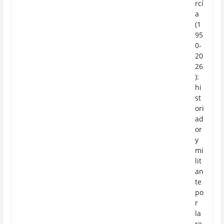
rcí
a
(1
95
0-
20
26
):
hi
st
ori
ad
or
y
mi
lit
an
te
po
r
la
re