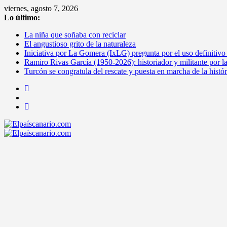
Saltar
viernes, agosto 7, 2026
al
Lo último:
contenido
La niña que soñaba con reciclar
El angustioso grito de la naturaleza
Iniciativa por La Gomera (IxLG) pregunta por el uso definitivo
Ramiro Rivas García (1950-2026): historiador y militante por l
Turcón se congratula del rescate y puesta en marcha de la histó