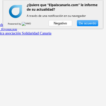
¿Quiere que “Elpaíscanario.com” le informe
de su actualidad?
A través de una notificación en su navegador
Negativo
De acuerdo
Powered by
 de la Real Casa de la Aduana
a revolución
rica asociación Solidaridad Canaria