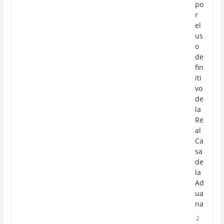
po
r
el
us
o
de
fin
iti
vo
de
la
Re
al
Ca
sa
de
la
Ad
ua
na
2