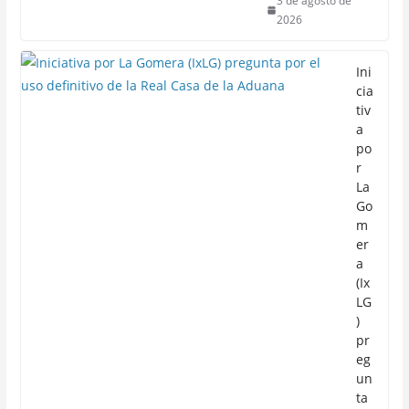
3 de agosto de
2026
Ini
cia
tiv
a
po
r
La
Go
m
er
a
(Ix
LG
)
pr
eg
un
ta