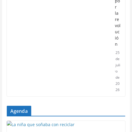
po
r
la
re
vol
uc
ió
n
25
de
juli
o
de
20
26
Agenda