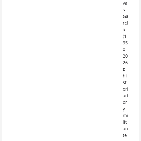
va
s
Ga
rcí
a
(1
95
0-
20
26
):
hi
st
ori
ad
or
y
mi
lit
an
te