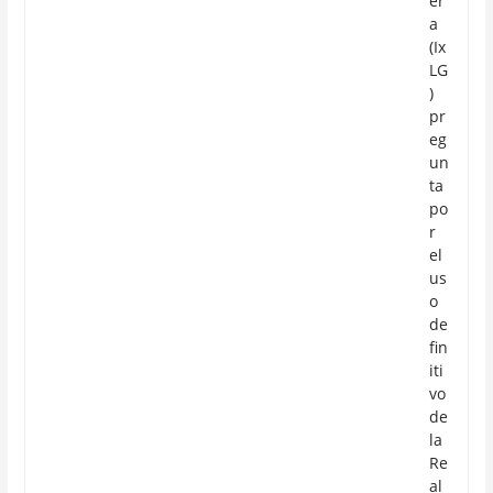
er
a
(Ix
LG
)
pr
eg
un
ta
po
r
el
us
o
de
fin
iti
vo
de
la
Re
al