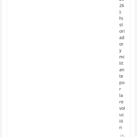
26
):
hi
st
ori
ad
or
y
mi
lit
an
te
po
r
la
re
vol
uc
ió
n
25