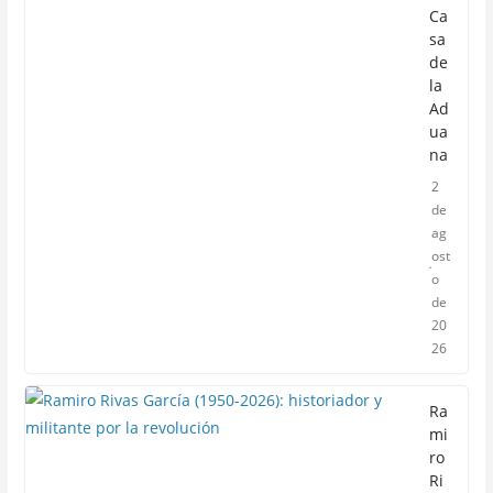
Ca
sa
de
la
Ad
ua
na
2
de
ag
ost
o
de
20
26
Ra
mi
ro
Ri