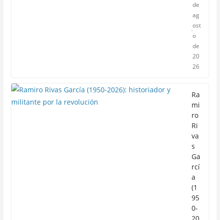
de
ag
ost
o
de
20
26
Ra
mi
ro
Ri
va
s
Ga
rcí
a
(1
95
0-
20