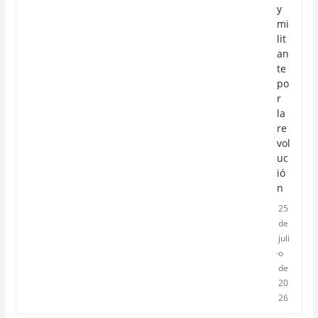
y
mi
lit
an
te
po
r
la
re
vol
uc
ió
n
25
de
juli
o
de
20
26