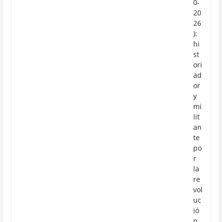
0-
20
26
):
hi
st
ori
ad
or
y
mi
lit
an
te
po
r
la
re
vol
uc
ió
n