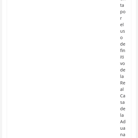
ta
po
r
el
us
o
de
fin
iti
vo
de
la
Re
al
Ca
sa
de
la
Ad
ua
na