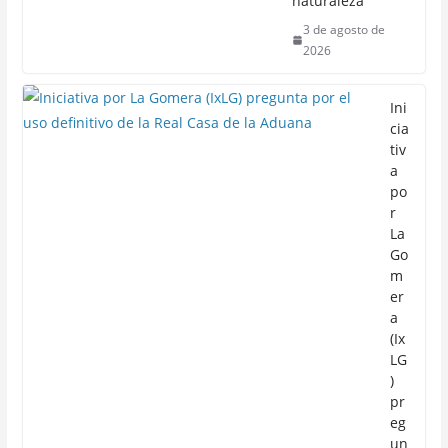
naturaleza
3 de agosto de
2026
Ini
cia
tiv
a
po
r
La
Go
m
er
a
(Ix
LG
)
pr
eg
un