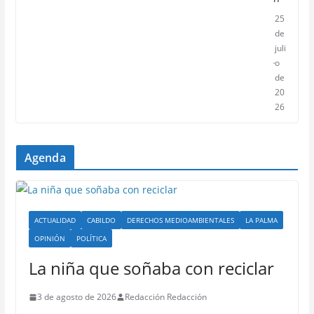
25
de
juli
o
de
20
26
Agenda
ACTUALIDAD
CABILDO
DERECHOS MEDIOAMBIENTALES
LA PALMA
OPINIÓN
POLÍTICA
La niña que soñaba con reciclar
3 de agosto de 2026
Redacción Redacción