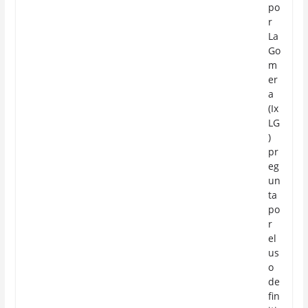
po
r
La
Go
m
er
a
(Ix
LG
)
pr
eg
un
ta
po
r
el
us
o
de
fin