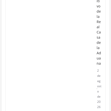
iti
vo
de
la
Re
al
Ca
sa
de
la
Ad
ua
na
2
de
ag
ost
o
de
20
26