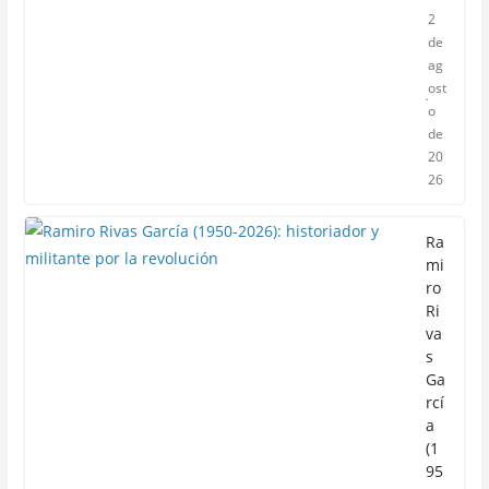
2
de
ag
ost
o
de
20
26
Ra
mi
ro
Ri
va
s
Ga
rcí
a
(1
95