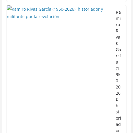
Ra
mi
ro
Ri
va
s
Ga
rcí
a
(1
95
0-
20
26
):
hi
st
ori
ad
or