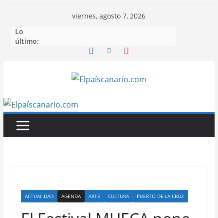
Saltar
viernes, agosto 7, 2026
al
Lo
contenido
último:
ACTUALIDAD
AGENDA
ARTE
CULTURA
PUERTO DE LA CRUZ