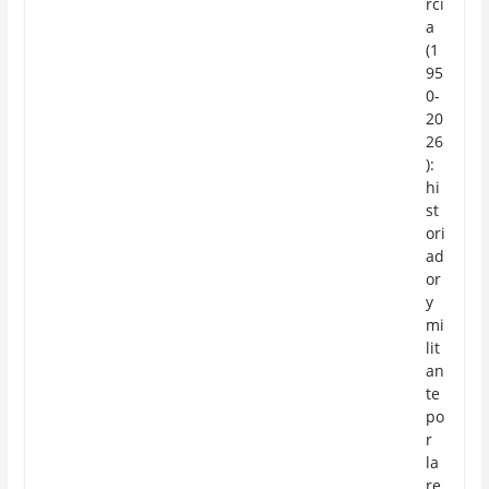
rcí
a
(1
95
0-
20
26
):
hi
st
ori
ad
or
y
mi
lit
an
te
po
r
la
re