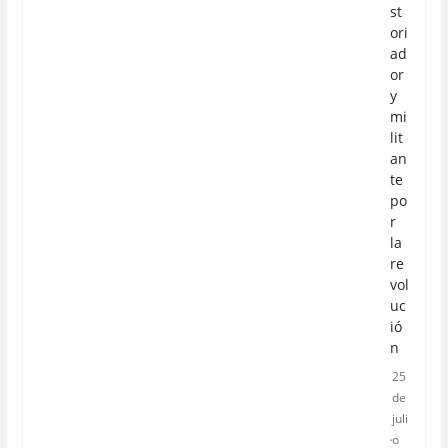
st
ori
ad
or
y
mi
lit
an
te
po
r
la
re
vol
uc
ió
n
25
de
juli
o