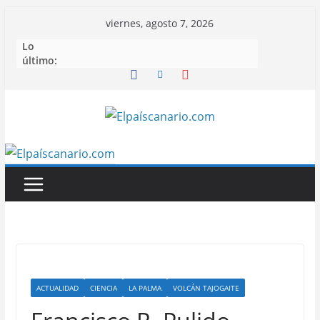
Saltar
viernes, agosto 7, 2026
al
Lo
contenido
último:
ACTUALIDAD
CIENCIA
LA PALMA
VOLCÁN TAJOGAITE