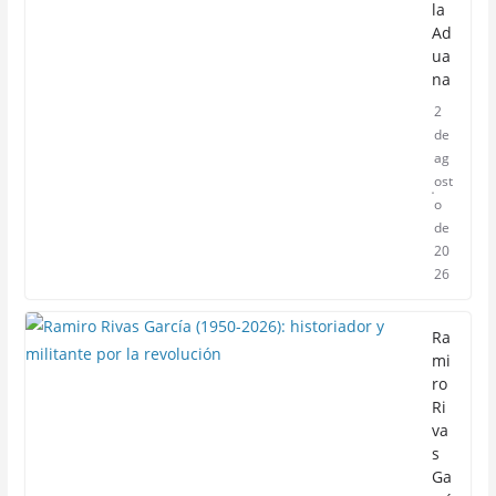
la
Ad
ua
na
2
de
ag
ost
o
de
20
26
Ra
mi
ro
Ri
va
s
Ga