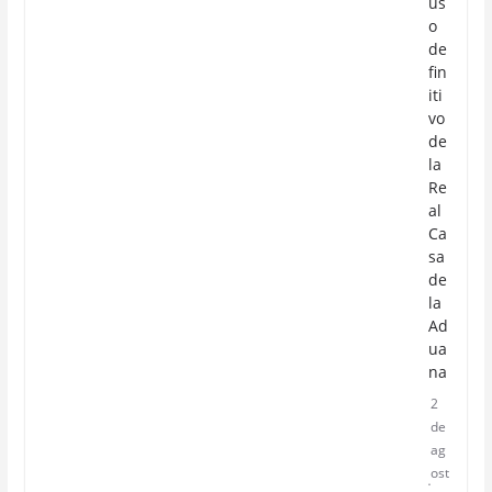
us
o
de
fin
iti
vo
de
la
Re
al
Ca
sa
de
la
Ad
ua
na
2
de
ag
ost