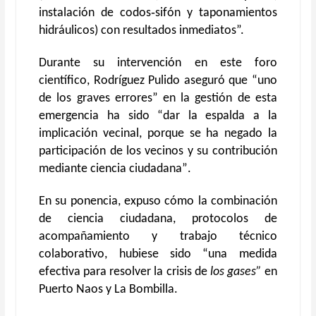
instalación de codos‑sifón y taponamientos
hidráulicos) con resultados inmediatos
”.
Durante su intervención en este foro
científico, Rodríguez Pulido aseguró que
“
u
no
de los graves errores
” en la gestión de esta
emergencia
ha sido
“
dar la espalda a la
implicación vecinal
, porque
se ha negado la
participación de los vecinos y su contribución
mediante ciencia ciudadana
”
.
En
su
ponencia
,
expuso
c
ó
mo la combinación
de ciencia ciudadana, protocolos de
acompañamiento y trabajo técnico
colaborativo, hubiese sido
“una medida
efectiva para resolver
la
crisis de
los gases
”
en
Puerto Naos y La Bombilla.