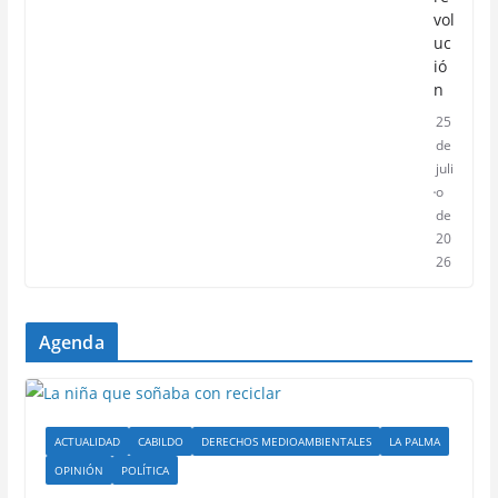
vol
uc
ió
n
25
de
juli
o
de
20
26
Agenda
ACTUALIDAD
CABILDO
DERECHOS MEDIOAMBIENTALES
LA PALMA
OPINIÓN
POLÍTICA