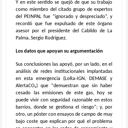
Y en este sentido
se quejó de que su trabajo
como miembro del citado grupo de expertos
del PEINPAL fue
“
ignorado y despreciado”,
y
recordó que fue expulsado de este órgano
asesor
por
el p
residente del Cabildo de La
Palma
, Sergio Rodríguez.
L
os datos que apoyan su argumentación
Sus
conclusiones
las apoyó,
por un lado,
en
el
análisis de redes institucionales
implantadas
en esta emergencia
(LoRa‑IGN, DEMASE y
AlertaCO₂) que
“
demuestra
n
que
sin haber
cesado las emisiones de este gas,
hoy se
puede vivir con seguridad razonable
en estos
barrios,
donde se gestiona el riesgo
”
;
y,
por
otro, un póster con ensayos de campo de muy
bajo coste que explican por qué el problema