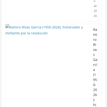
o
de
20
26
Ra
mi
ro
Ri
va
s
Ga
rcí
a
(1
95
0-
20
26
):
hi