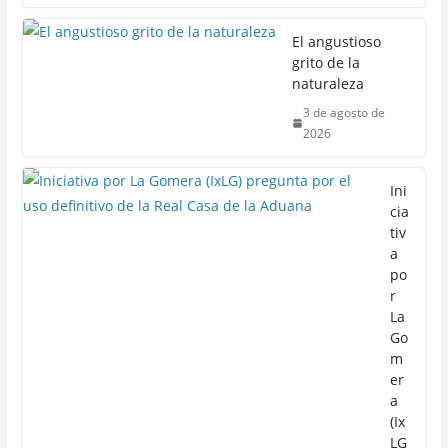
El angustioso
grito de la
naturaleza
3 de agosto de
2026
Ini
cia
tiv
a
po
r
La
Go
m
er
a
(Ix
LG