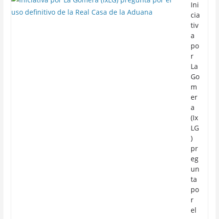
Ini
cia
tiv
a
po
r
La
Go
m
er
a
(Ix
LG
)
pr
eg
un
ta
po
r
el