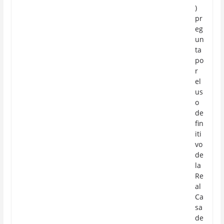
)
pr
eg
un
ta
po
r
el
us
o
de
fin
iti
vo
de
la
Re
al
Ca
sa
de