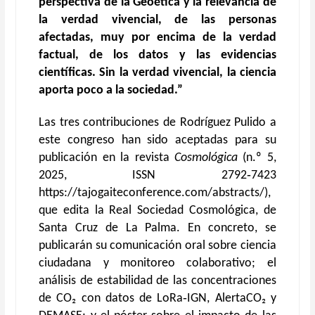
perspectiva de la Geoética y la relevancia de
la verdad vivencial, de las personas
afectadas, muy por encima de la verdad
factual, de los datos y las evidencias
científicas. Sin la verdad vivencial, la ciencia
aporta poco a la sociedad.”
Las tres contribuciones
de Rodríguez Pulido a
este congreso
han sido aceptadas para
su
publicación en
la revista
Cosmológica
(n.º 5,
2025, ISSN 2792‑7423
https://tajogaiteconference.com/abstracts/
)
,
que edita
la Real Sociedad Cosmológica,
de
Santa Cruz de La Palma
. En concreto, se
publicarán su
comunicación oral sobre ciencia
ciudadana y monitoreo colaborativo; el
análisis de estabilidad de las concentraciones
de CO₂ con datos de LoRa‑IGN, AlertaCO₂ y