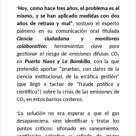
“
H
oy, como hace tres años, el problema es el
mismo
, y se han aplicado medidas
con dos
años de retraso y mal
”
, sostuvo el experto
palmero en su
comunicación oral
titulada
Ciencia ciudadana y monitoreo
colaborativo:
herramientas clave para
gestionar el riesgo de emisiones difusas CO₂
en
Puerto Naos y La Bombilla
,
con la que
pretendió aportar “pruebas,
con datos de la
ciencia institucional, de l
a
errática gestión
”
(que llegó a tachar de “fraude político y
científico”) sobre
la crisis de las emisiones de
CO₂
en estos barrios costeros.
“
La solución no e
ra
esperar a que el gas
desapare
cier
a, sino identificar y tratar los
puntos críticos: sifonado en saneamiento,