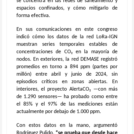
se concentra en las redes de saneamiento y
espacios confinados, y cómo mitigarlo de
forma efectiva.
En
sus comunicaciones en este congreso
indicó
c
ó
mo los datos de la red LoRa‑IGN
muestran series temporales estables
de
concentraciones de C
O₂ en la mayoría de
nodos. En exteriores, la red DEMASE registró
promedios en torno a 894 ppm
(partes por
millón)
entre abril y junio de 2024, sin
episodios críticos en zonas abiertas. En
interiores, el proyecto AlertaCO₂ —con más
de 1.290 sensores— ha probado como entre
el 85% y el 97% de las mediciones están
actualmente por debajo de 1.000 ppm.
Con estos datos en la mano,
argumentó
Rodríguez
Pulido
,
“se
prueb
a que
desde hace