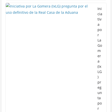
Ini
cia
tiv
a
po
r
La
Go
m
er
a
(Ix
LG
)
pr
eg
un
ta
po
r