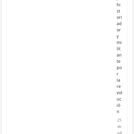
hi
st
ori
ad
or
y
mi
lit
an
te
po
r
la
re
vol
uc
ió
n
25
de
juli