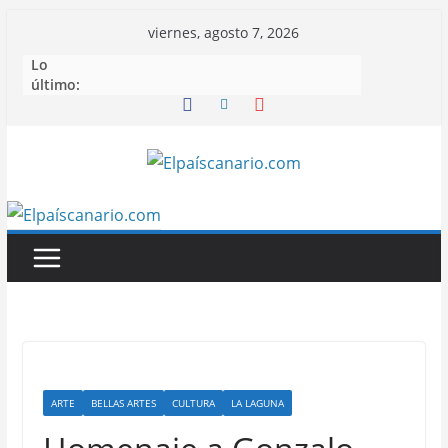
Saltar
viernes, agosto 7, 2026
al
Lo
contenido
último:
ARTE
BELLAS ARTES
CULTURA
LA LAGUNA