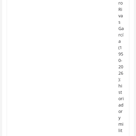
ro
Ri
va
s
Ga
rcí
a
(1
95
0-
20
26
):
hi
st
ori
ad
or
y
mi
lit