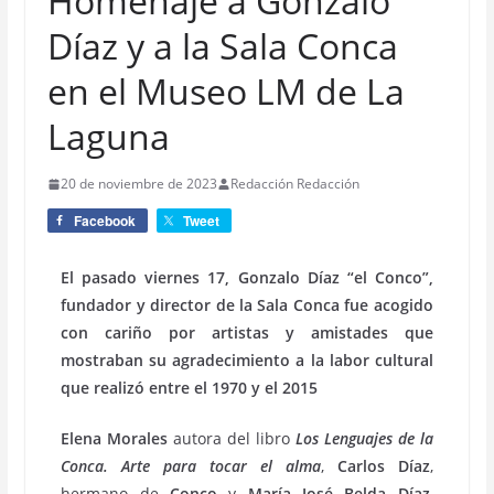
Homenaje a Gonzalo
Díaz y a la Sala Conca
en el Museo LM de La
Laguna
20 de noviembre de 2023
Redacción Redacción
Facebook
Tweet
El pasado viernes 17, Gonzalo Díaz “el Conco”,
fundador y director de la Sala Conca fue acogido
con cariño por artistas y amistades que
mostraban su agradecimiento a la labor cultural
que realizó entre el 1970 y el 2015
Elena Morales
autora del libro
Los Lenguajes de la
Conca. Arte para tocar el alma
,
Carlos Díaz
,
hermano de
Conco
y
María José Belda Díaz
,