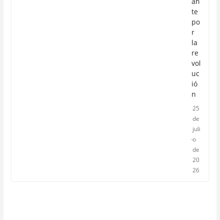
an
te
po
r
la
re
vol
uc
ió
n
25
de
juli
o
de
20
26