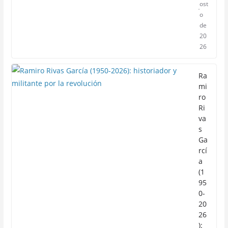
ost
o
de
20
26
Ra
mi
ro
Ri
va
s
Ga
rcí
a
(1
95
0-
20
26
):