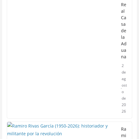
Re
al
Ca
sa
de
la
Ad
ua
na
2
de
ag
ost
o
de
20
26
Ra
mi