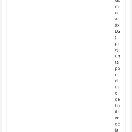
Go
m
er
a
(Ix
LG
)
pr
eg
un
ta
po
r
el
us
o
de
fin
iti
vo
de
la