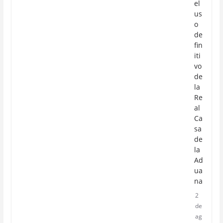
el
us
o
de
fin
iti
vo
de
la
Re
al
Ca
sa
de
la
Ad
ua
na
2
de
ag