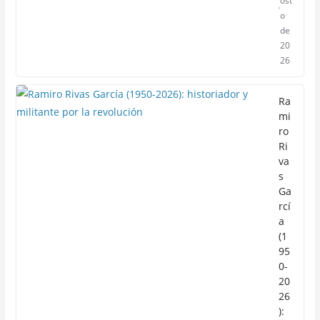
ost
o
de
20
26
Ra
mi
ro
Ri
va
s
Ga
rcí
a
(1
95
0-
20
26
):