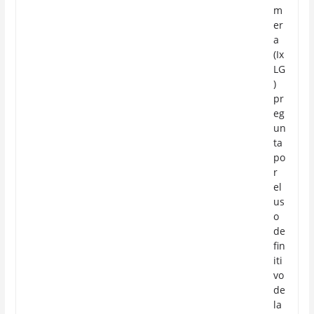
m
er
a
(Ix
LG
)
pr
eg
un
ta
po
r
el
us
o
de
fin
iti
vo
de
la