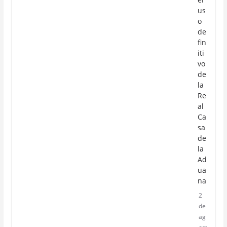
us
o
de
fin
iti
vo
de
la
Re
al
Ca
sa
de
la
Ad
ua
na
2
de
ag