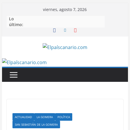
Saltar
viernes, agosto 7, 2026
al
Lo
contenido
último:
ACTUALIDAD
LA GOMERA
POLÍTICA
SAN SEBASTIÁN DE LA GOMERA