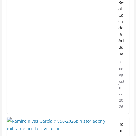
Re
al
Ca
sa
de
la
Ad
ua
na
2
de
ag
ost
o
de
20
26
Ra
mi