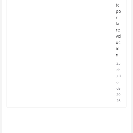
te
po
r
la
re
vol
uc
ió
n
25
de
juli
o
de
20
26