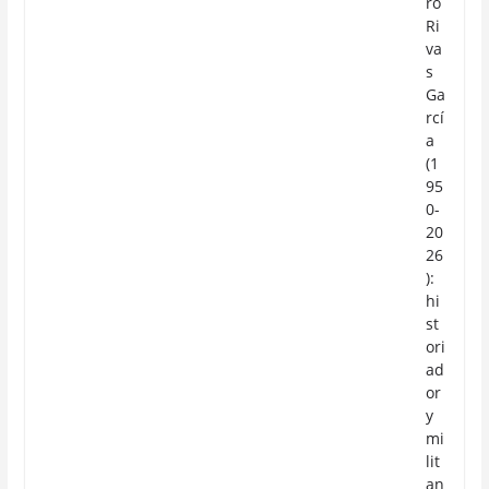
ro
Ri
va
s
Ga
rcí
a
(1
95
0-
20
26
):
hi
st
ori
ad
or
y
mi
lit
an