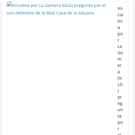
Ini
cia
tiv
a
po
r
La
Go
m
er
a
(Ix
LG
)
pr
eg
un
ta
po
r
el