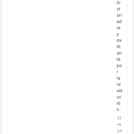
hi
st
ori
ad
or
y
mi
lit
an
te
po
r
la
re
vol
uc
ió
n
25
de
juli