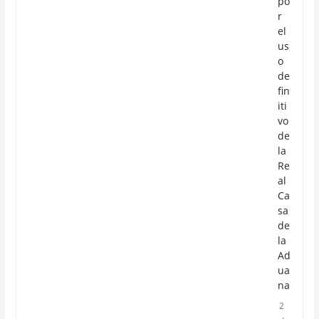
po
r
el
us
o
de
fin
iti
vo
de
la
Re
al
Ca
sa
de
la
Ad
ua
na
2