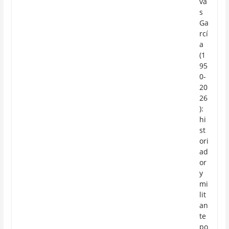
va
s
Ga
rcí
a
(1
95
0-
20
26
):
hi
st
ori
ad
or
y
mi
lit
an
te
po