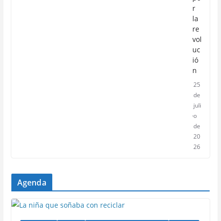
r
la
re
vol
uc
ió
n
25
de
juli
o
de
20
26
Agenda