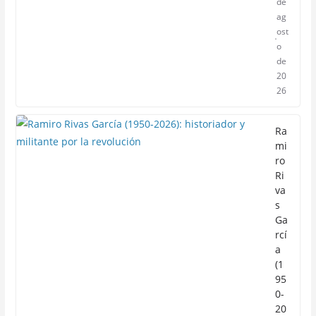
de
ag
ost
o
de
20
26
Ra
mi
ro
Ri
va
s
Ga
rcí
a
(1
95
0-
20