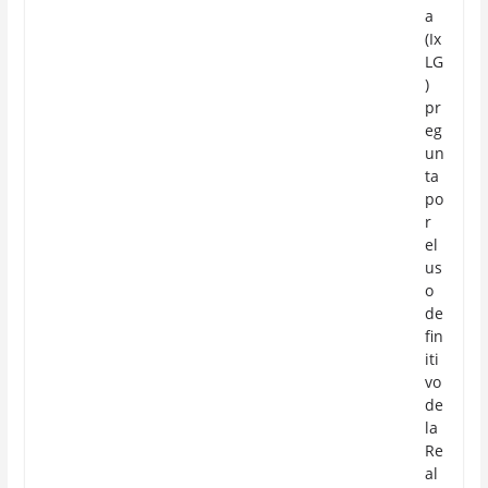
a
(Ix
LG
)
pr
eg
un
ta
po
r
el
us
o
de
fin
iti
vo
de
la
Re
al