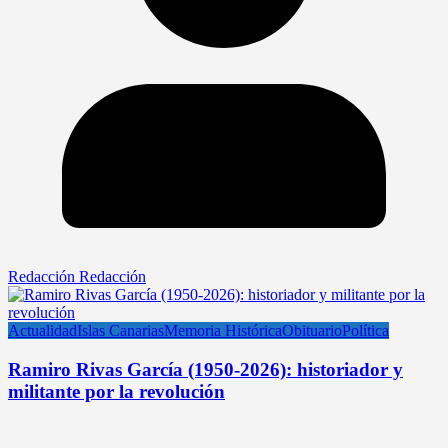
Redacción Redacción
Actualidad
Islas Canarias
Memoria Histórica
Obituario
Política
Ramiro Rivas García (1950-2026): historiador y
militante por la revolución