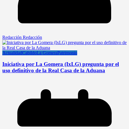
Redacción Redacción
Actualidad
Cabildo
La Gomera
Patrimonio
Iniciativa por La Gomera (IxLG) pregunta por el
uso definitivo de la Real Casa de la Aduana