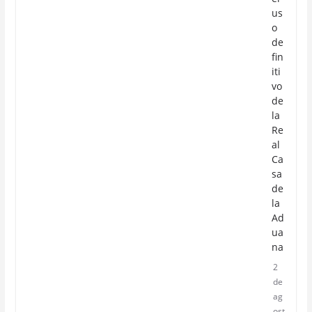
us
o
de
fin
iti
vo
de
la
Re
al
Ca
sa
de
la
Ad
ua
na
2
de
ag
ost