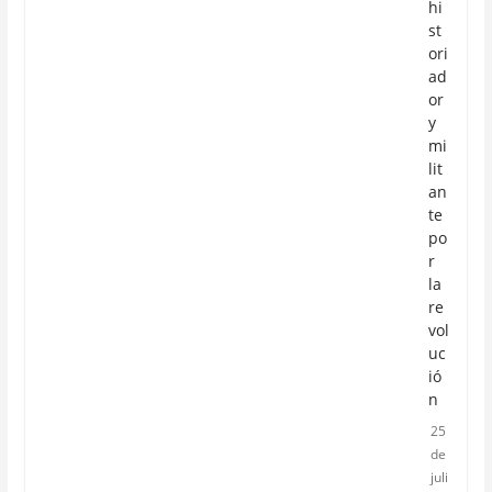
hi
st
ori
ad
or
y
mi
lit
an
te
po
r
la
re
vol
uc
ió
n
25
de
juli