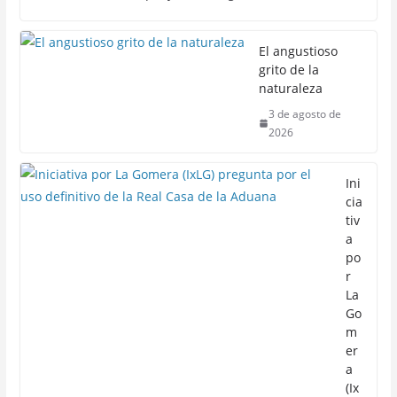
El angustioso
grito de la
naturaleza
3 de agosto de
2026
Ini
cia
tiv
a
po
r
La
Go
m
er
a
(Ix