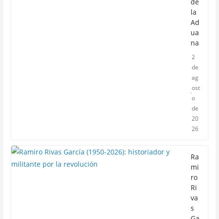
de
la
Ad
ua
na
2
de
ag
ost
o
de
20
26
Ra
mi
ro
Ri
va
s
Ga