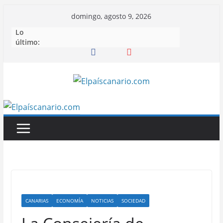
Saltar
domingo, agosto 9, 2026
al
Lo
contenido
último:
CANARIAS
ECONOMÍA
NOTICIAS
SOCIEDAD