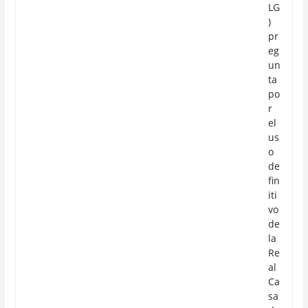
LG
)
pr
eg
un
ta
po
r
el
us
o
de
fin
iti
vo
de
la
Re
al
Ca
sa