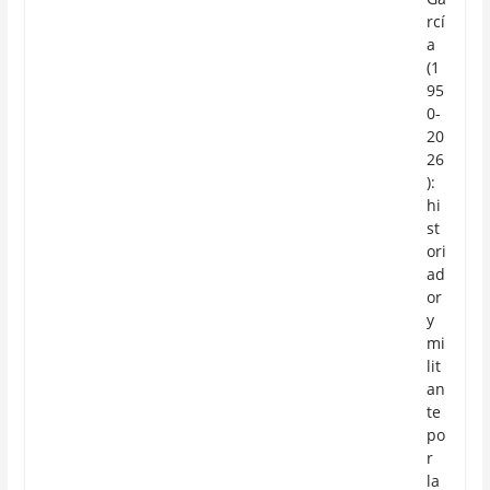
rcí
a
(1
95
0-
20
26
):
hi
st
ori
ad
or
y
mi
lit
an
te
po
r
la