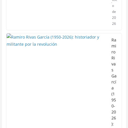
o
de
20
26
Ra
mi
ro
Ri
va
s
Ga
rcí
a
(1
95
0-
20
26
):