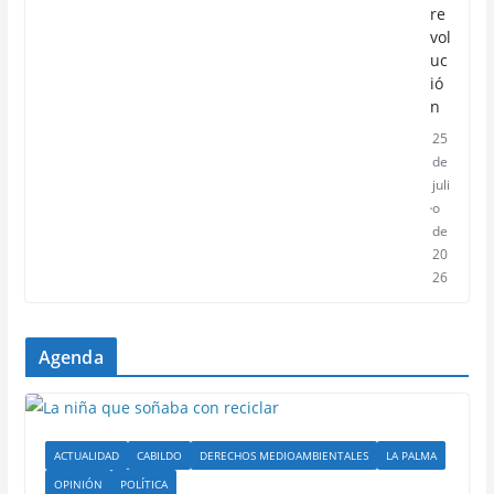
re
vol
uc
ió
n
25
de
juli
o
de
20
26
Agenda
ACTUALIDAD
CABILDO
DERECHOS MEDIOAMBIENTALES
LA PALMA
OPINIÓN
POLÍTICA