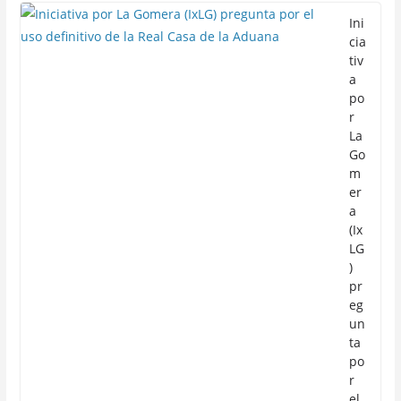
Ini
cia
tiv
a
po
r
La
Go
m
er
a
(Ix
LG
)
pr
eg
un
ta
po
r
el