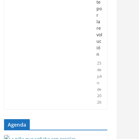
te
po
r
la
re
vol
uc
ió
n
25
de
juli
o
de
20
26
Agenda