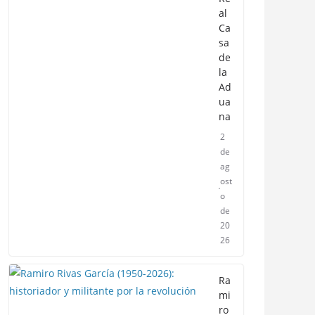
al
Ca
sa
de
la
Ad
ua
na
2
de
ag
ost
o
de
20
26
Ra
mi
ro