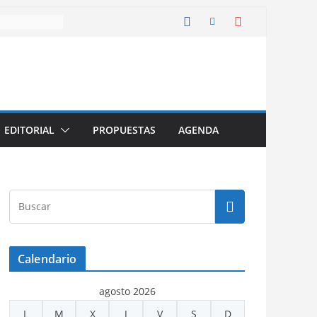
EDITORIAL
PROPUESTAS
AGENDA
Calendario
agosto 2026
L
M
X
J
V
S
D