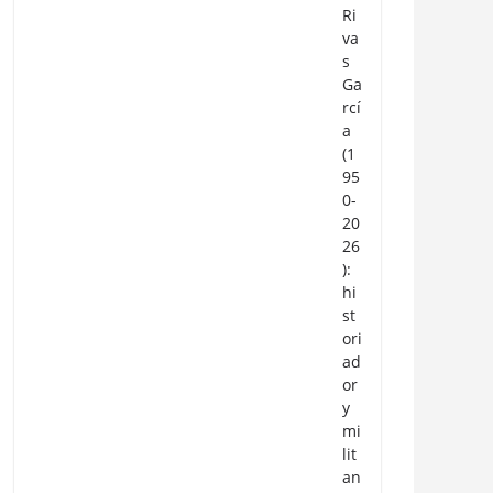
Ri
va
s
Ga
rcí
a
(1
95
0-
20
26
):
hi
st
ori
ad
or
y
mi
lit
an