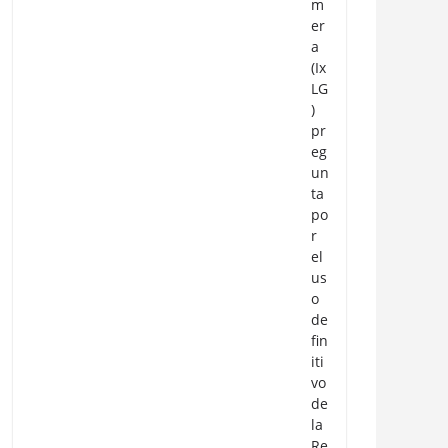
m
er
a
(Ix
LG
)
pr
eg
un
ta
po
r
el
us
o
de
fin
iti
vo
de
la
Re