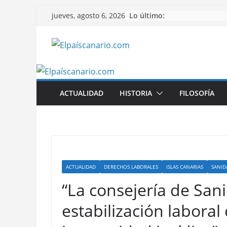
Saltar
Lo último:
jueves, agosto 6, 2026
al
contenido
ACTUALIDAD
HISTORIA
FILOSOFÍA
ACTUALIDAD
DERECHOS LABORALES
ISLAS CANARIAS
SANID
“La consejería de Sani
estabilización laboral