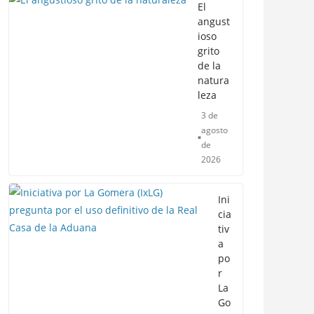
El
angust
ioso
grito
de la
natura
leza
3 de
agosto
de
2026
Ini
cia
tiv
a
po
r
La
Go