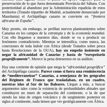
preservación de lo que fuera denominada Provincia del Sáhara. Con
posterioridad al abandono por la Administración española de estos
territorios (Tratado tripartito de Madrid, actualmente denunciado por
Mauritania) el Archipiélago canario se convierte en
“frontera
africana de España”
.
Muy pronto, sin embargo, se perfilan nuevos planteamientos sobre
Canarias en los campos de la
estrategia
y de la
economía mundial.
Con ello llegamos a nuestros días, donde se va a producir un
fenómeno contradictorio. Mientras se intensifica, como nunca, las
conexiones de toda índole con África (desde Tratados sobre pesca
hasta Resoluciones de la OUA),
hay un empeño insistente en
negar la africanidad de Canarias y hasta de
“europeizarla
geográficamente”.
Merece la pena detenernos en su análisis:
Hay una corriente de opinión que niega la “
africanidad geográfica”
del Archipiélago canario.
Parece como si fuera una reminiscencia
de “mediterraneizar” Canarias, a semejanza de los geógrafos
del Régimen de Franco que trasladaban, en un cuadro,
nuestras islas al Sur de las Baleares.
Llegan a más, a buscar
argumentos tales como la existencia de profundidades abisales que
constituyen un muro de separación del continente, o la de que
siendo las islas de origen volcánico y de surgimiento posterior en
siglos al continente, nada tienen que ver geológicamente con África.