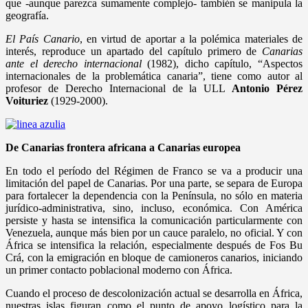
que -aunque parezca sumamente complejo- también se manipula la
geografía.
El País Canario
, en virtud de aportar a la polémica materiales de
interés, reproduce un apartado del capítulo primero de
Canarias
ante el derecho internacional
(1982), dicho capítulo, “Aspectos
internacionales de la problemática canaria”, tiene como autor al
profesor de Derecho Internacional de la ULL
Antonio Pérez
Voituriez
(1929-2000).
De Canarias frontera africana a Canarias europea
En todo el período del Régimen de Franco se va a producir una
limitación del papel de Canarias. Por una parte, se separa de Europa
para fortalecer la dependencia con la Península, no sólo en materia
jurídico-administrativa, sino, incluso, económica. Con América
persiste y hasta se intensifica la comunicación particularmente con
Venezuela, aunque más bien por un cauce paralelo, no oficial. Y con
África se intensifica la relación, especialmente después de Fos Bu
Crá, con la emigración en bloque de camioneros canarios, iniciando
un primer contacto poblacional moderno con África.
Cuando el proceso de descolonización actual se desarrolla en África,
nuestras islas figuran como el punto de apoyo logístico para la