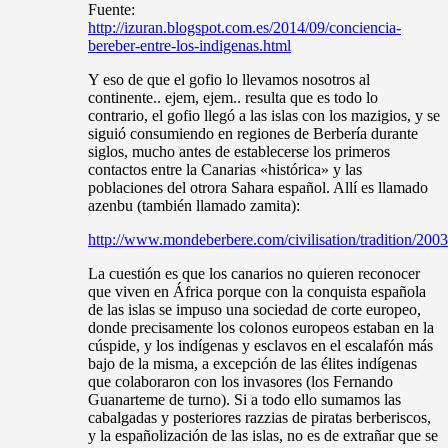
Fuente:
http://izuran.blogspot.com.es/2014/09/conciencia-
bereber-entre-los-indigenas.html
Y eso de que el gofio lo llevamos nosotros al
continente.. ejem, ejem.. resulta que es todo lo
contrario, el gofio llegó a las islas con los mazigios, y se
siguió consumiendo en regiones de Berbería durante
siglos, mucho antes de establecerse los primeros
contactos entre la Canarias «histórica» y las
poblaciones del otrora Sahara español. Allí es llamado
azenbu (también llamado zamita):
http://www.mondeberbere.com/civilisation/tradition/200
La cuestión es que los canarios no quieren reconocer
que viven en África porque con la conquista española
de las islas se impuso una sociedad de corte europeo,
donde precisamente los colonos europeos estaban en la
cúspide, y los indígenas y esclavos en el escalafón más
bajo de la misma, a excepción de las élites indígenas
que colaboraron con los invasores (los Fernando
Guanarteme de turno). Si a todo ello sumamos las
cabalgadas y posteriores razzias de piratas berberiscos,
y la españolización de las islas, no es de extrañar que se