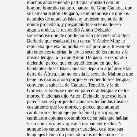
muchos años teniendo particular amistad con un
hombre honrado canario, natural de Gran Canaria, que
se llamaba Antón Delgado, asombrándose de que los
naturales de aquellas islas no tuviesen memoria de
dónde procedían, y preguntándole si tenía de eso
alguna noticia, le respondió Antón Delgado
sonriéndose que de donde podrían proceder sino de la
Berbería que estaba allí tan cerca. Y Andre Minz le
replicaba que eso no podía ser así porque si fuesen de
ahí entonces tendrían la ley la secta de los moros y la
misma lengua, a lo que Antón Delgado le respondió
diciendo, parece que en aquel tiempo en que los
habitantes de las Islas Canarias llegaron aquí desde las
tierra de África, aún no existía la sexta de Mahoma que
tiene los moros ahora porque yo entiendo tres lenguas,
conviene a saber la de Canaria, Tenarife, y la de
Gomera, y todas se quieren parecer al lenguaje de los
moros. Y además dijo Antón Delgado, que eso bien
parecía ser así porque los Canarios tenían las mismas
costumbres que los moros, y parece que aunque
cambiaron el lenguaje que traían al principio, no
cambiaron algunas costumbres de su país que habían
visto con sus ojos y que allá usaban entre ellos. Y
aunque los canarios tengan variedad, casi toso sus
lenguajes tienen un parecido a los de los moros.’ »