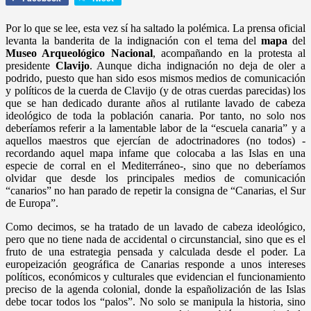
Por lo que se lee, esta vez sí ha saltado la polémica. La prensa oficial
levanta la banderita de la indignación con el tema del
mapa
del
Museo Arqueológico Nacional
, acompañando en la protesta al
presidente
Clavijo
. Aunque dicha indignación no deja de oler a
podrido, puesto que han sido esos mismos medios de comunicación
y políticos de la cuerda de Clavijo (y de otras cuerdas parecidas) los
que se han dedicado durante años al rutilante lavado de cabeza
ideológico de toda la población canaria. Por tanto, no solo nos
deberíamos referir a la lamentable labor de la “escuela canaria” y a
aquellos maestros que ejercían de adoctrinadores (no todos) -
recordando aquel mapa infame que colocaba a las Islas en una
especie de corral en el Mediterráneo-, sino que no deberíamos
olvidar que desde los principales medios de comunicación
“canarios” no han parado de repetir la consigna de “Canarias, el Sur
de Europa”.
Como decimos, se ha tratado de un lavado de cabeza ideológico,
pero que no tiene nada de accidental o circunstancial, sino que es el
fruto de una estrategia pensada y calculada desde el poder. La
europeización geográfica de Canarias responde a unos intereses
políticos, económicos y culturales que evidencian el funcionamiento
preciso de la agenda colonial, donde la españolización de las Islas
debe tocar todos los “palos”. No solo se manipula la historia, sino