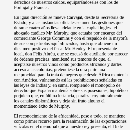
derechos de nuestros caldos, equiparándoseles con los de
Portugal y Francia.
En igual dirección se mueve Carvajal, desde la Secretaria de
Estado, y a las instancias oficiales se unen las gestiones que
durante cuatro años lleva adelante en la capital inglesa el
abogado católico Mr. Murphy, que actuaba por encargo del
comerciante George Commins y con el respaldo de la mayoría
de sus compatriotas aquí afincados, hasta que obtiene un
dictamen positivo del fiscal Mr. Henley. El representante
local, don Félix Abréu, que se excusó de auxiliarle por carecer
de órdenes precisas, manifestó sus temores de que, al
aceptarse nuestros vinos como productos africanos y darles
acceso a las colonias, pretendiese la otra parte una
reciprocidad para la trata de negros que desde África mantenía
con América, vulnerando así las prohibiciones señaladas en
las leyes de Indias y, en suma, rompiendo el monopolio de
derecho que España mantenía sobre sus posesiones; hipotético
perjuicio que, en última instancia, paraliza coyunturalmente
los canales diplomáticos y deja sin fruto alguno el
momentáneo éxito de Murphy.
El reconocimiento de la africanidad, pese a todo, se mantiene
como primer recurso para la reanimación de las exportaciones
vitícolas en el memorial que a nuestro rey presenta, el 16 de