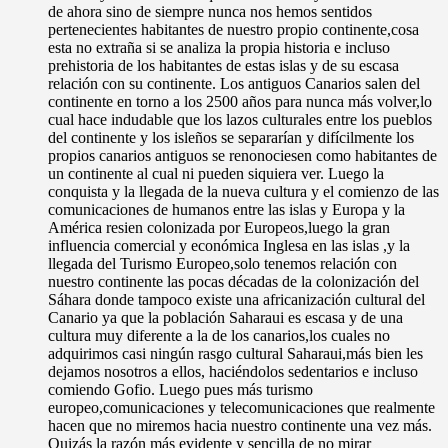
de ahora sino de siempre nunca nos hemos sentidos
pertenecientes habitantes de nuestro propio continente,cosa
esta no extraña si se analiza la propia historia e incluso
prehistoria de los habitantes de estas islas y de su escasa
relación con su continente. Los antiguos Canarios salen del
continente en torno a los 2500 años para nunca más volver,lo
cual hace indudable que los lazos culturales entre los pueblos
del continente y los isleños se separarían y difícilmente los
propios canarios antiguos se renonociesen como habitantes de
un continente al cual ni pueden siquiera ver. Luego la
conquista y la llegada de la nueva cultura y el comienzo de las
comunicaciones de humanos entre las islas y Europa y la
América resien colonizada por Europeos,luego la gran
influencia comercial y económica Inglesa en las islas ,y la
llegada del Turismo Europeo,solo tenemos relación con
nuestro continente las pocas décadas de la colonización del
Sáhara donde tampoco existe una africanización cultural del
Canario ya que la población Saharaui es escasa y de una
cultura muy diferente a la de los canarios,los cuales no
adquirimos casi ningún rasgo cultural Saharaui,más bien les
dejamos nosotros a ellos, haciéndolos sedentarios e incluso
comiendo Gofio. Luego pues más turismo
europeo,comunicaciones y telecomunicaciones que realmente
hacen que no miremos hacia nuestro continente una vez más.
Quizás la razón más evidente y sencilla de no mirar