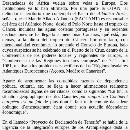
Desancladas de África vuelan sobre velas a Europa. Dos
instituciones ya lo han afirmado. Por una parte la OTAN, al
delimitar el territorio que contempla el Pacto del
Atlántico Norte,
señala que el Mando Aliado Atlántico (SACLANT) es responsable
del área del Atlántico Norte, desde el Polo Norte hasta el trópico de
Cáncer, incluidas las aguas costeras portuguesas y en recientes
declaraciones se ha llegado a mencionar Canarias, qué está, por
demás, a la altura del trópico de Cáncer. Por otro lado, con
intencionalidad económica lo pretende el Consejo de Europa, bajo
cuyos auspicios se ha celebrado en el Puerto de la Cruz, dentro de la
Conferencia de los poderes locales y regionales de Europa, la
“Conferencia de las Regiones insulares europeas” de 7-11 abril
1981, relativa a los problemas específicos de las “Régions Insulaires
Atlantiques Européennes (Açores, Madère et Canaries)”.
Aparte de argumentar las consabidas razones de dependencia
política, cultural, etc. se llega a hacer afirmaciones realmente
rocambolescas dignas de ser citadas, como la siguiente: “En fin, la
situation geographique des îles Canaries
par rapport au Continent
européen est un fait
de plus dont il faut tenir compte dans leur
politique d´aménegement étant donné son actuelle dépendance
économique”.
En el llamado “Proyecto de Declaración de Tenerife” se habla de la
urgencia de la integración europea de los Archipiélagos dada la