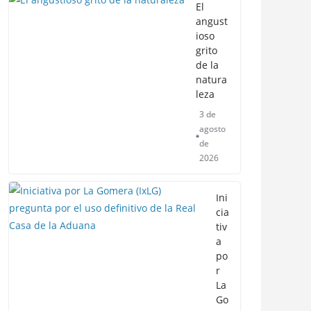
El
angust
ioso
grito
de la
natura
leza
3 de
agosto
de
2026
Ini
cia
tiv
a
po
r
La
Go