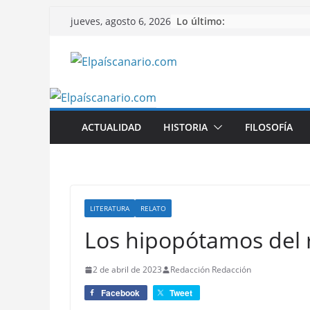
Saltar
Lo último:
jueves, agosto 6, 2026
al
contenido
ACTUALIDAD
HISTORIA
FILOSOFÍA
LITERATURA
RELATO
Los hipopótamos del 
2 de abril de 2023
Redacción Redacción
Facebook
Tweet