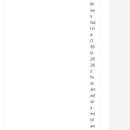
Ri
va
s
Ga
rcí
a
(1
95
0-
20
26
):
hi
st
ori
ad
or
y
mi
lit
an