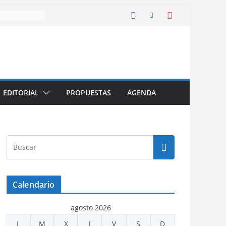
EDITORIAL
PROPUESTAS
AGENDA
Calendario
agosto 2026
L
M
X
J
V
S
D