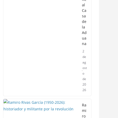
al
Ca
sa
de
la
Ad
ua
na
2
de
ag
ost
o
de
20
26
Ra
mi
ro