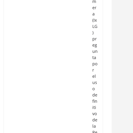
m
er
a
(Ix
LG
)
pr
eg
un
ta
po
r
el
us
o
de
fin
iti
vo
de
la
Re