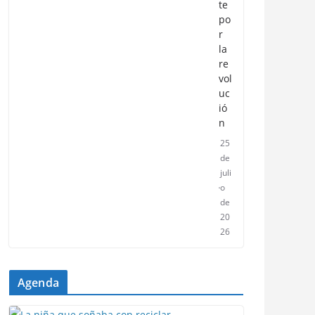
te
po
r
la
re
vol
uc
ió
n
25
de
juli
o
de
20
26
Agenda